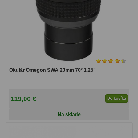
Adaptéry k okulárovým
výťahom
8
Primárne zrkadlá
9
Sekundárne zrkadlá
6
Binokulárne
286
Ornitológia a príroda
19
Okulár Omegon SWA 20mm 70° 1,25″
Vodeodolné
13
Turistika a cestovanie
149
119,00 €
Do košíka
Šport
59
Na sklade
Divadelné
2
Astronomické
44