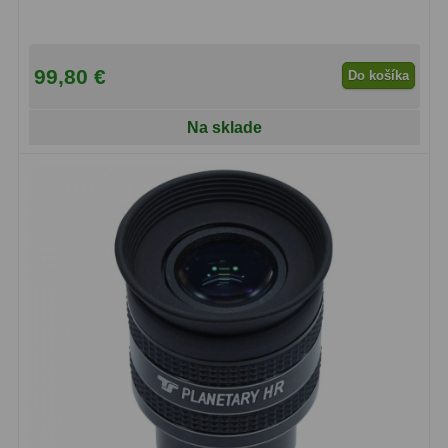
OIII
21
Hβ
4
99,80 €
Do košíka
SII
2
Na sklade
Planetárne
7
Farebné
66
Astro príslušenstvo
175
Redukcia 1,25" a 2"
17
Okulárové výťahy a ostrenie
1
Hľadáčiky
25
Binohlavy
3
Kolimátory
22