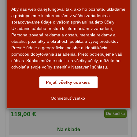
Motorové pohony
13
Aby náš web ďalej fungoval tak, ako ho poznáte, ukladáme
a pristupujeme k informáciám z vášho zariadenia a
Lišty
8
spracovávame údaje o vašom správaní na tieto účely:
Ukladanie a/alebo prístup k informáciám v zariadení,
Protizávažia
3
Personalizovaná reklama a obsah, meranie reklamy a
obsahu, poznatky o okruhoch publika a vývoj produktov,
Iné
27
Presné údaje o geografickej polohe a identifikácia
pomocou dopytovania zariadenia. Preto potrebujeme váš
Zrkadielka a hranoly
61
súhlas. Súhlas môžete udeliť na všetky účely, môžete ho
odvolať a svoje voľby zmeniť v Nastavení súhlasu.
Diagonálne zrkadielka
36
Prijať všetky cookies
Okulár Omegon SWA 20mm 70° 1,25″
Diagonálne hranoly
7
Odmietnuť všetko
Amici hranoly 45°
11
Amici hranoly 90°
7
119,00 €
Do košíka
Astrofotografia
306
Na sklade