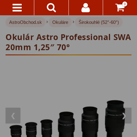
0
›
›
AstroObchod.sk
Okuláre
Širokouhlé (52°-60°)
Kontakty
Akce!
Okulár Astro Professional SWA
Doprava
Hvezdárske ďalekohľady
222
20mm 1,25″ 70°
A
Platba
Pre deti
18
Pre začiatočníkov
38
Všetko
O
Šošovkové
27
Nákupe
Zrkadlové
45
Vrátenie
Katadioptrické
7
Do
14
❮
❯
ED/Apochromáty
32
Dní
Ritchey-Chretien
12
Reklamácia