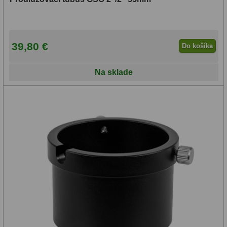
OIII
21
Hβ
4
39,80 €
Do košíka
SII
2
Na sklade
Planetárne
7
Farebné
66
Astro príslušenstvo
175
Redukcia 1,25" a 2"
17
Okulárové výťahy a ostrenie
1
Hľadáčiky
25
Binohlavy
3
Kolimátory
22