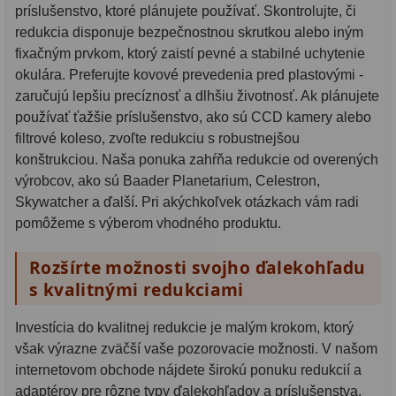
príslušenstvo, ktoré plánujete používať. Skontrolujte, či
redukcia disponuje bezpečnostnou skrutkou alebo iným
fixačným prvkom, ktorý zaistí pevné a stabilné uchytenie
okulára. Preferujte kovové prevedenia pred plastovými -
zaručujú lepšiu precíznosť a dlhšiu životnosť. Ak plánujete
používať ťažšie príslušenstvo, ako sú CCD kamery alebo
filtrové koleso, zvoľte redukciu s robustnejšou
konštrukciou. Naša ponuka zahŕňa redukcie od overených
výrobcov, ako sú Baader Planetarium, Celestron,
Skywatcher a ďalší. Pri akýchkoľvek otázkach vám radi
pomôžeme s výberom vhodného produktu.
Rozšírte možnosti svojho ďalekohľadu
s kvalitnými redukciami
Investícia do kvalitnej redukcie je malým krokom, ktorý
však výrazne zväčší vaše pozorovacie možnosti. V našom
internetovom obchode nájdete širokú ponuku redukcií a
adaptérov pre rôzne typy ďalekohľadov a príslušenstva.