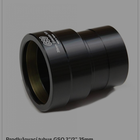
ZOOM
12
ED a Flat Field
12
S mriežkou
6
Ostatné
30
Barlow
65
Filtre
181
Mesačné a polarizačné
23
Slnečné
42
CLS a UHC
14
Širokopásmové
2
Prodlužovací tubus GSO 2”/2” 35mm