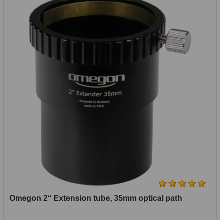
Diaľkomery a Nočné videnie
17
Diaľkomery
9
Nočné videnie
8
Monokulárne
49
Turistika
22
Ornitológia
11
Všeobecné
16
Mikroskopy
93
Pre deti
5
Omegon 2“ Extension tube, 35mm optical path
Školské
19