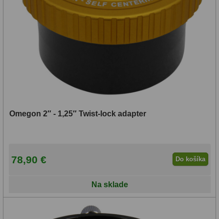
Adaptéry k okulárovým
výťahom
8
Primárne zrkadlá
9
Sekundárne zrkadlá
6
Binokulárne
286
Ornitológia a príroda
19
Omegon 2″ - 1,25″ Twist-lock adapter
Vodeodolné
13
Turistika a cestovanie
149
78,90 €
Do košíka
Šport
59
Divadelné
2
Na sklade
Astronomické
44