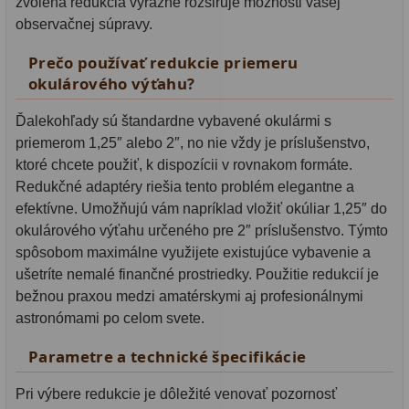
zvolená redukcia výrazne rozširuje možnosti vašej
observačnej súpravy.
Prečo používať redukcie priemeru
okulárového výťahu?
Ďalekohľady sú štandardne vybavené okulármi s
priemerom 1,25″ alebo 2″, no nie vždy je príslušenstvo,
ktoré chcete použiť, k dispozícii v rovnakom formáte.
Redukčné adaptéry riešia tento problém elegantne a
efektívne. Umožňujú vám napríklad vložiť okúliar 1,25″ do
okulárového výťahu určeného pre 2″ príslušenstvo. Týmto
spôsobom maximálne využijete existujúce vybavenie a
ušetríte nemalé finančné prostriedky. Použitie redukcií je
bežnou praxou medzi amatérskymi aj profesionálnymi
astronómami po celom svete.
Parametre a technické špecifikácie
Pri výbere redukcie je dôležité venovať pozornosť