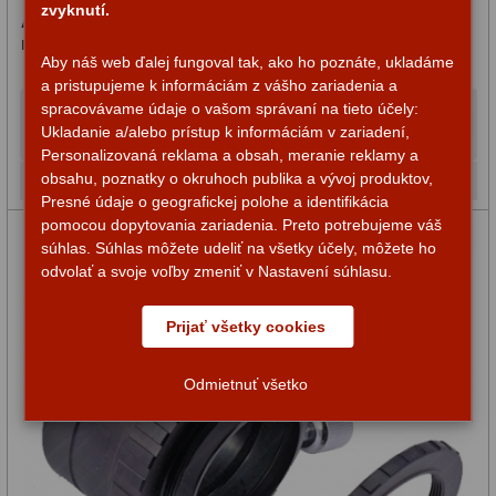
zvyknutí.
Adaptér Omegon Vonkajší T2/1,25″ – optická dĺžka 30
mm
Aby náš web ďalej fungoval tak, ako ho poznáte, ukladáme
a pristupujeme k informáciám z vášho zariadenia a
spracovávame údaje o vašom správaní na tieto účely:
24,90 €
Do košíka
Ukladanie a/alebo prístup k informáciám v zariadení,
Personalizovaná reklama a obsah, meranie reklamy a
obsahu, poznatky o okruhoch publika a vývoj produktov,
Na sklade
Presné údaje o geografickej polohe a identifikácia
pomocou dopytovania zariadenia. Preto potrebujeme váš
súhlas. Súhlas môžete udeliť na všetky účely, môžete ho
odvolať a svoje voľby zmeniť v Nastavení súhlasu.
Prijať všetky cookies
Odmietnuť všetko