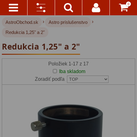
0
›
›
AstroObchod.sk
Astro príslušenstvo
Kontakty
Akce!
Výrobca:
Redukcia 1,25" a 2"
Doprava
Hvezdárske ďalekohľady
222
ASToptics
Redukcia 1,25" a 2"
A
(2)
Platba
Pre deti
18
Položiek 1-17 z 17
Baader
Pre začiatočníkov
38
Všetko
Iba skladom
O
Planetarium
Šošovkové
27
Zoradiť podľa
Nákupe
(1)
Zrkadlové
45
Vrátenie
Binorum
Katadioptrické
7
Do
14
(1)
ED/Apochromáty
32
Dní
Ritchey-Chretien
12
GSO
Reklamácia