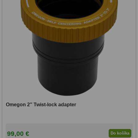
Motorové pohony
13
Lišty
8
Protizávažia
3
Iné
27
Zrkadielka a hranoly
61
Diagonálne zrkadielka
36
Diagonálne hranoly
7
Amici hranoly 45°
11
Omegon 2″ Twist-lock adapter
Amici hranoly 90°
7
Astrofotografia
306
99,00 €
Do košíka