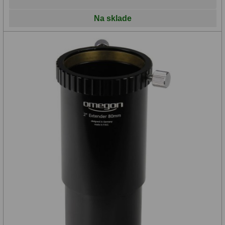
Planetárne kamery
19
Na sklade
Deep-Sky kamery
28
Guiding kamery
14
T-krúžky
16
Adaptéry projekční
11
Adaptéry T2
39
Adaptéry M48
33
Filtry L-RGB
7
Filtry Pass
6
Filtry Block
10
Filtry Clip
5