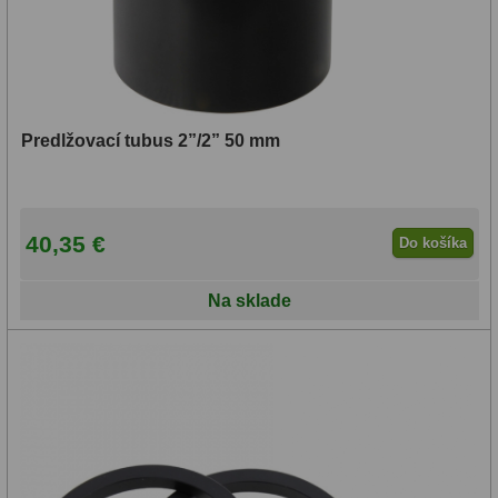
Lupy
69
Literatúra
10
Predlžovací tubus 2”/2” 50 mm
Darčekové poukazy
28
40,35 €
Do košíka
Na sklade