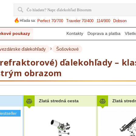
Hľada sa:
Perfect 70/700
Traveler 70/400
114/900
Dobson
ekové poukazy
Kontakty
Doprava a platba
Všetk
›
vezdárske ďalekohľady
Šošovkové
refraktorové) ďalekohľady – kla
strým obrazom
Zlatá stredná cesta
Zlatá stred
estseller