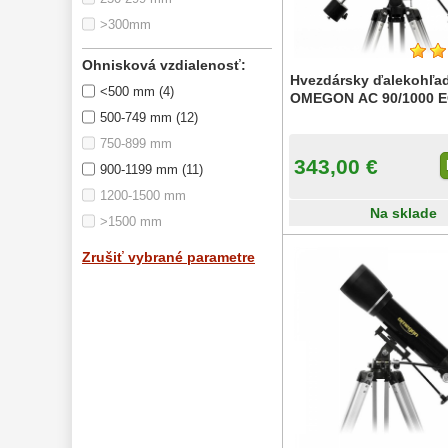
>300mm
Ohnisková vzdialenosť:
Hvezdársky ďalekohľa
<500 mm (4)
OMEGON AC 90/1000 E
500-749 mm (12)
750-899 mm
343,00 €
900-1199 mm (11)
1200-1500 mm
Na sklade
>1500 mm
Zrušiť vybrané parametre