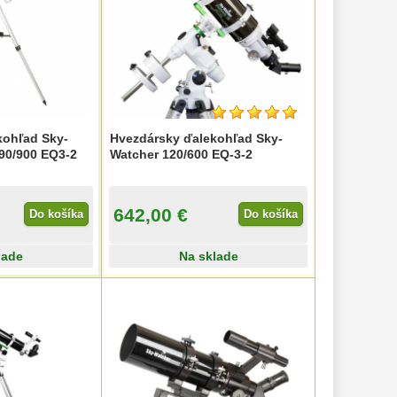
kohľad Sky-
Hvezdársky ďalekohľad Sky-
90/900 EQ3-2
Watcher 120/600 EQ-3-2
642,00 €
Do košíka
Do košíka
lade
Na sklade