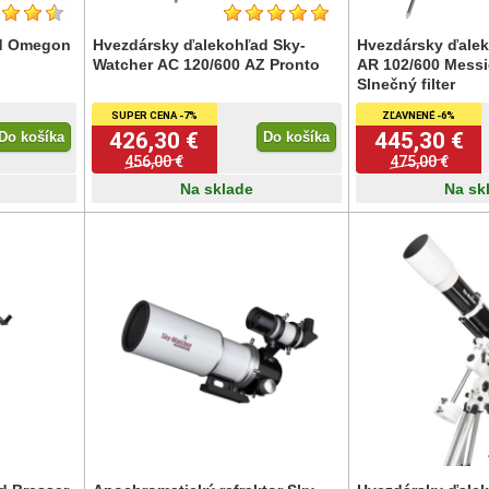
ad Omegon
Hvezdársky ďalekohľad Sky-
Hvezdársky ďalek
Watcher AC 120/600 AZ Pronto
AR 102/600 Mess
Slnečný filter
SUPER CENA -7%
ZĽAVNENÉ -6%
426,30 €
445,30 €
Do košíka
Do košíka
456,00 €
475,00 €
Na sklade
Na sk