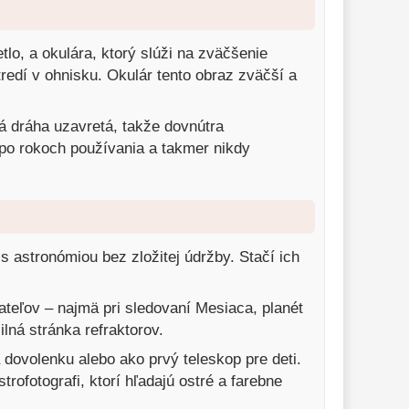
lo, a okulára, ktorý slúži na zväčšenie
tredí v ohnisku. Okulár tento obraz zväčší a
á dráha uzavretá, takže dovnútra
j po rokoch používania a takmer nikdy
 astronómiou bez zložitej údržby. Stačí ich
ateľov – najmä pri sledovaní Mesiaca, planét
ilná stránka refraktorov.
dovolenku alebo ako prvý teleskop pre deti.
ofotografi, ktorí hľadajú ostré a farebne