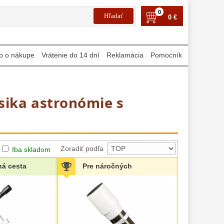
0
0 €
o o nákupe
Vrátenie do 14 dní
Reklamácia
Pomocník
sika astronómie s
Zoradiť podľa
Iba skladom
ná cesta
Pre náročných