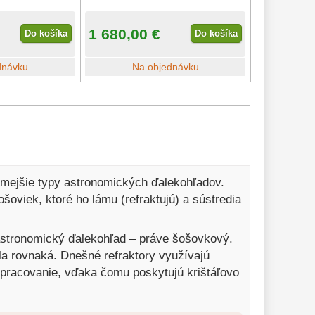
1 680,00 €
Do košíka
Do košíka
dnávku
Na objednávku
námejšie typy astronomických ďalekohľadov.
oviek, ktoré ho lámu (refraktujú) a sústredia
ý astronomický ďalekohľad – práve šošovkový.
a rovnaká. Dnešné refraktory využívajú
spracovanie, vďaka čomu poskytujú krištáľovo