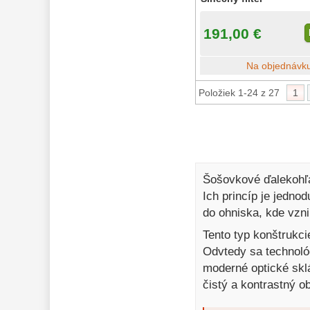
191,00 €
Na objednávk
Položiek 1-24 z 27
1
Šošovkové ďalekohľad
Ich princíp je jedno
do ohniska, kde vzn
Tento typ konštrukci
Odvtedy sa technoló
moderné optické skl
čistý a kontrastný o