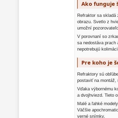
Ako funguje 
Refraktor sa skladá 
obrazu. Svetlo z hvi
umožní pozorovateľov
V porovnaní so zrka
sa nedostáva prach a
nepotrebujú kolimáci
Pre koho je 
Refraktory sú obľúbe
postaviť na montáž,
Vďaka výbornému kont
a dvojhviezd. Tieto 
Malé a ľahké modely
Väčšie apochromatick
verné snímky.