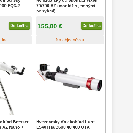
ohľad Sky-
Hviezdársky ďalekohľad Vixen
000 EQ3-2
70/700 AZ (montáž s jemnými
pohybmi)
155,00 €
Do košíka
Do košíka
ždne
Na objednávku
ohľad Bresser
Hvezdársky ďalekohľad Lunt
r AZ Nano +
LS40THa/B600 40/400 OTA