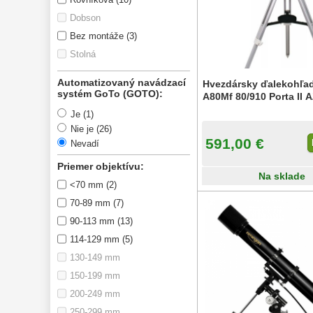
Monokulárne 
49
Dobson
Mikroskopy 
93
Bez montáže (3)
Stolná
Meteostanice 
52
Foto stativy 
Automatizovaný navádzací
Hvezdársky ďalekohľad
10
systém GoTo (GOTO):
A80Mf 80/910 Porta II 
Lupy 
69
Je (1)
Nie je (26)
Literatúra 
10
591,00 €
Nevadí
Darčekové 
Priemer objektívu:
poukazy 
28
Na sklade
<70 mm (2)
70-89 mm (7)
90-113 mm (13)
114-129 mm (5)
130-149 mm
150-199 mm
200-249 mm
250-299 mm