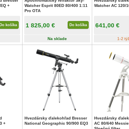
d Bresser
Apochromatický refraktor Sky-
Hvezdársky ďalek
/EQ +
Watcher Esprit 80ED 80/400 1:11
Watcher AC 120/1
Pro OTA
1 825,00 €
641,00 €
Do košíka
Do košíka
Na sklade
1-2 tý
d
Hvezdársky ďalekohľad Bresser
Hvezdársky ďalek
3 +
National Geographic 90/900 EQ3
AC 80/640 Messie
Slnečný filter