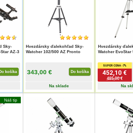
d Sky-
Hvezdársky ďalekohľad Sky-
Hvezdársky ďale
Star AZ-3
Watcher 102/500 AZ Pronto
Watcher EvoStar 
SUPER CENA -7%
343,00 €
452,10 €
Do košíka
Do košíka
485,00 €
Na sklade
Na sk
Náš tip