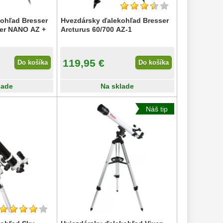
ohľad Bresser
Hvezdársky ďalekohľad Bresser
ier NANO AZ +
Arcturus 60/700 AZ-1
119,95 €
Do košíka
Do košíka
lade
Na sklade
Náš tip