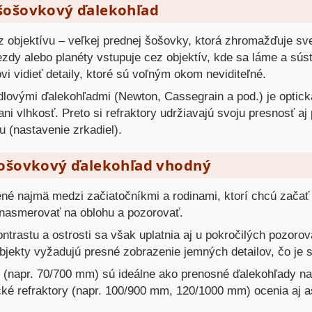
šošovkový ďalekohľad
z objektívu – veľkej prednej šošovky, ktorá zhromažďuje svet
ezdy alebo planéty vstupuje cez objektív, kde sa láme a sús
i vidieť detaily, ktoré sú voľným okom neviditeľné.
dlovými ďalekohľadmi (Newton, Cassegrain a pod.) je optick
ni vlhkosť. Preto si refraktory udržiavajú svoju presnosť a
u (nastavenie zrkadiel).
šošovkový ďalekohľad vhodný
né najmä medzi začiatočníkmi a rodinami, ktorí chcú začať s
 nasmerovať na oblohu a pozorovať.
rastu a ostrosti sa však uplatnia aj u pokročilých pozorov
objekty vyžadujú presné zobrazenie jemných detailov, čo je s
 (napr. 70/700 mm) sú ideálne ako prenosné ďalekohľady na 
é refraktory (napr. 100/900 mm, 120/1000 mm) ocenia aj astr