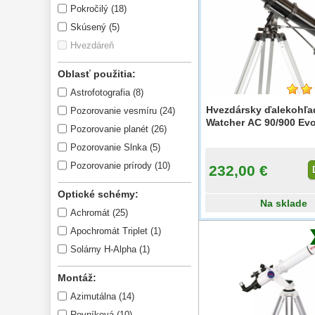
Pokročilý (18)
Do 300 €
33
Skúsený (5)
Do 500 €
35
Hvezdáreň
Okuláre 
452
Oblasť použitia:
Filtre 
183
Astrofotografia (8)
Astro 
Hvezdársky ďalekohľa
Pozorovanie vesmíru (24)
príslušenstvo 
175
Watcher AC 90/900 Evo
Pozorovanie planét (26)
Montáže 
93
Pozorovanie Slnka (5)
Pozorovanie prírody (10)
232,00 €
Zrkadielka a 
hranoly 
61
Optické schémy:
Na sklade
Astrofotografia 
306
Achromát (25)
Apochromát Triplet (1)
Komponenty 
78
Solárny H-Alpha (1)
Binokulárne 
286
Montáž:
Diaľkomery a Nočné 
videnie 
Azimutálna (14)
17
Rovníková (10)