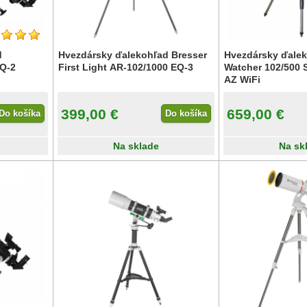
d
Hvezdársky ďalekohľad Bresser
Hvezdársky ďalek
Q-2
First Light AR-102/1000 EQ-3
Watcher 102/500 
AZ WiFi
399,00 €
659,00 €
Do košíka
Do košíka
Na sklade
Na sk