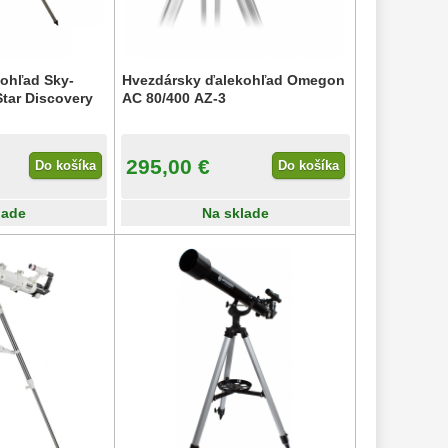
ohľad Sky-
Hvezdársky ďalekohľad Omegon
Star Discovery
AC 80/400 AZ-3
295,00 €
Do košíka
Do košíka
lade
Na sklade