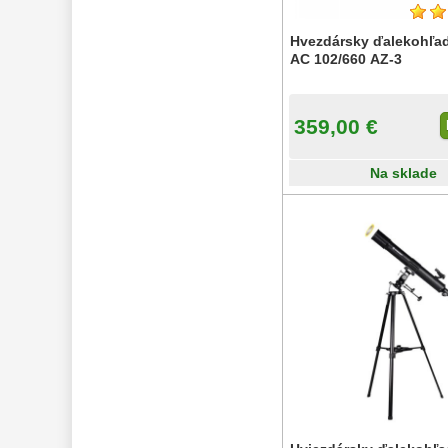
Hvezdársky ďalekohľ
AC 102/660 AZ-3
359,00 €
Na sklade