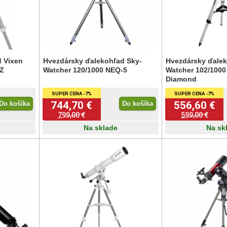
 Vixen
Hvezdársky ďalekohľad Sky-
Hvezdársky ďalek
AZ
Watcher 120/1000 NEQ-5
Watcher 102/1000
Diamond
SUPER CENA -7%
SUPER CENA -7%
744,70 €
556,60 €
Do košíka
Do košíka
799,00 €
599,00 €
Na sklade
Na sk