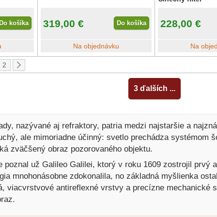
319,00 €
228,00 €
Do košíka
Do košíka
u
Na objednávku
Na obje
2
3 ďalších ...
y, nazývané aj refraktory, patria medzi najstaršie a najz
duchý, ale mimoriadne účinný: svetlo prechádza systémom šoš
iká zväčšený obraz pozorovaného objektu.
e poznal už Galileo Galilei, ktorý v roku 1609 zostrojil prv
gia mnohonásobne zdokonalila, no základná myšlienka ostal
á, viacvrstvové antireflexné vrstvy a precízne mechanické 
braz.