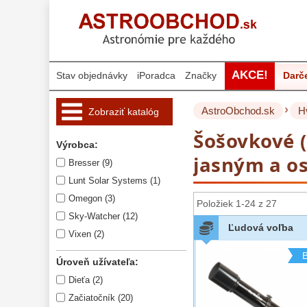
AKCE!
Stav objednávky
iPoradca
Značky
Darč
›
AstroObchod.sk
H
Zobraziť katalóg
Šošovkové (
Hvezdárske 
Výrobca:
ďalekohľady 
222
jasným a o
Bresser (9)
Pre deti
18
Lunt Solar Systems (1)
Pre začiatočníkov
38
Omegon (3)
Položiek 1-24 z 27
Šošovkové
27
Sky-Watcher (12)
Zrkadlové
45
Ľudová voľba
Vixen (2)
Katadioptrické
7
ED/Apochromáty
B
32
Úroveň užívateľa:
Ritchey-Chretien
12
Dieťa (2)
OTA - iba optika
43
Začiatočník (20)
Do 160 €
42