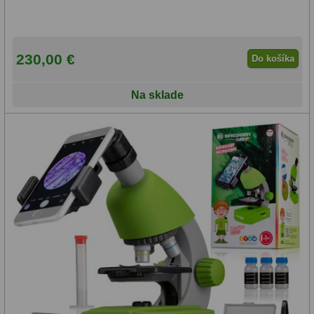
Lupy
69
230,00 €
Do košíka
Literatúra
10
Na sklade
Darčekové poukazy
28