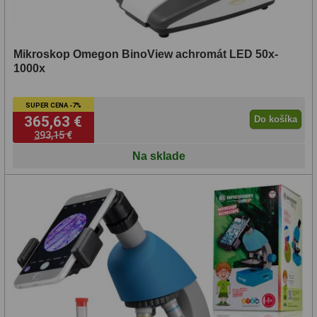
Mikroskop Omegon BinoView achromát LED 50x-
1000x
SUPER CENA -7%
365,63 €
Do košíka
393,15 €
Na sklade