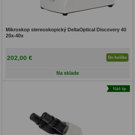
Adaptéry k okulárovým
výťahom
8
Primárne zrkadlá
9
Mikroskop stereoskopický DeltaOptical Discovery 40
Sekundárne zrkadlá
6
20x-40x
Binokulárne
286
202,00 €
Do košíka
Ornitológia a príroda
19
Na sklade
Vodeodolné
13
Turistika a cestovanie
149
Náš tip
Šport
59
Divadelné
2
Astronomické
44