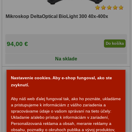
Mikroskop DeltaOptical BioLight 300 40x-400x
94,00 €
Do košíka
Na sklade
Nastavenie cookies. Aby e-shop fungoval, ako ste
zvyknutí.
Aby náš web ďalej fungoval tak, ako ho poznáte, ukladáme
a pristupujeme k informáciám z vášho zariadenia a
spracovávame údaje o vašom správaní na tieto účely:
Ukladanie a/alebo prístup k informáciám v zariadení,
Personalizovaná reklama a obsah, meranie reklamy a
obsahu, poznatky o okruhoch publika a vývoj produktov,