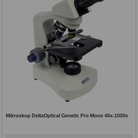
(16)
Planetárne kamery
19
Deep-Sky kamery
28
Zrušiť
vybrané
Guiding kamery
14
parametre
T-krúžky
16
Adaptéry projekční
11
Adaptéry T2
39
Adaptéry M48
33
Filtry L-RGB
7
Filtry Pass
6
Mikroskop DeltaOptical Genetic Pro Mono 40x-1000x
Filtry Block
10
Filtry Clip
5