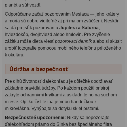
planét a súhvezdí.
Odporúčame začať pozorovaním Mesiaca — jeho krátery
a moria sú dobre viditeľné aj pri malom zväčšení. Neskôr
sa dá prejsť k pozorovaniu
Jupitera a Saturna
,
hviezdokôp, dvojhviezd alebo hmlovín. Pre zvýšenie
zážitku môže dieťa viesť
pozorovací denník
alebo si skúsiť
urobiť fotografie pomocou mobilného telefónu priloženého
k okuláru.
Údržba a bezpečnosť
Pre dlhú životnosť ďalekohľadu je dôležité dodržiavať
základné pravidlá údržby. Po každom použití prístroj
zakryte ochrannými krytkami a uskladnite ho na suchom
mieste. Optiku čistite iba jemnou handričkou z
mikrovlákna. Vyhýbajte sa dotyku skiel prstami.
Bezpečnostné upozornenie:
Nikdy sa nepozerajte
ďalekohľadom priamo do Slnka bez špeciálneho filtra