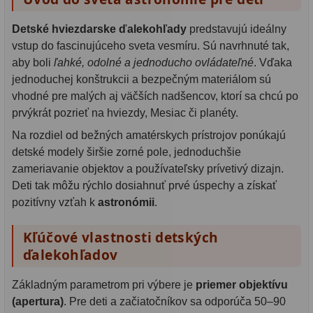
Detské hviezdarske ďalekohľady
predstavujú ideálny
vstup do fascinujúceho sveta vesmíru. Sú navrhnuté tak,
aby boli
ľahké, odolné a jednoducho ovládateľné
. Vďaka
jednoduchej konštrukcii a bezpečným materiálom sú
vhodné pre malých aj väčších nadšencov, ktorí sa chcú po
prvýkrát pozrieť na hviezdy, Mesiac či planéty.
Na rozdiel od bežných amatérskych prístrojov ponúkajú
detské modely širšie zorné pole, jednoduchšie
zameriavanie objektov a používateľsky prívetivý dizajn.
Deti tak môžu rýchlo dosiahnuť prvé úspechy a získať
pozitívny vzťah k
astronómii
.
Kľúčové vlastnosti detských
ďalekohľadov
Základným parametrom pri výbere je
priemer objektívu
(apertura)
. Pre deti a začiatočníkov sa odporúča 50–90