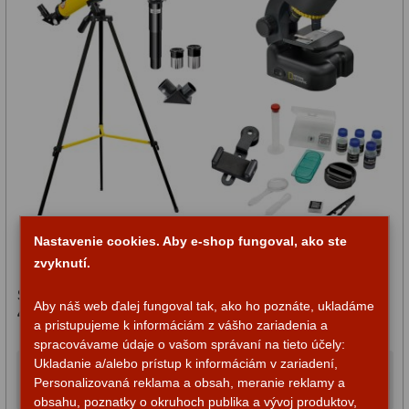
Nastavenie cookies. Aby e-shop fungoval, ako ste
zvyknutí.
Súprava National Geographic hvezdársky ďalekohľad
Aby náš web ďalej fungoval tak, ako ho poznáte, ukladáme
45/600 AZ a mikroskop 40x–640x
a pristupujeme k informáciám z vášho zariadenia a
spracovávame údaje o vašom správaní na tieto účely:
Ukladanie a/alebo prístup k informáciám v zariadení,
99,00 €
Do košíka
Personalizovaná reklama a obsah, meranie reklamy a
obsahu, poznatky o okruhoch publika a vývoj produktov,