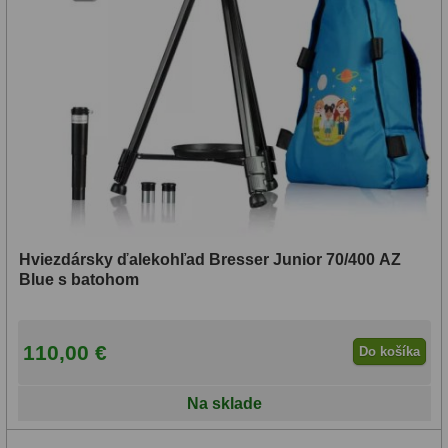
parametre
Lupy
69
Literatúra
10
Darčekové poukazy
28
Hviezdársky ďalekohľad Bresser Junior 70/400 AZ
Blue s batohom
110,00 €
Do košíka
Na sklade