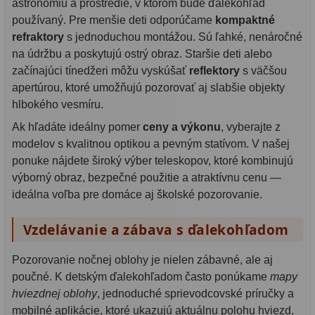
astronómiu a prostredie, v ktorom bude ďalekohľad
používaný. Pre menšie deti odporúčame
kompaktné
refraktory
s jednoduchou montážou. Sú ľahké, nenáročné
na údržbu a poskytujú ostrý obraz. Staršie deti alebo
začínajúci tínedžeri môžu vyskúšať
reflektory
s väčšou
apertúrou, ktoré umožňujú pozorovať aj slabšie objekty
hlbokého vesmíru.
Ak hľadáte ideálny pomer
ceny a výkonu
, vyberajte z
modelov s kvalitnou optikou a pevným statívom. V našej
ponuke nájdete široký výber teleskopov, ktoré kombinujú
výborný obraz, bezpečné použitie a atraktívnu cenu —
ideálna voľba pre domáce aj školské pozorovanie.
Vzdelávanie a zábava s ďalekohľadom
Pozorovanie nočnej oblohy je nielen zábavné, ale aj
poučné. K detským ďalekohľadom často ponúkame
mapy
hviezdnej oblohy
, jednoduché sprievodcovské príručky a
mobilné aplikácie, ktoré ukazujú aktuálnu polohu hviezd,