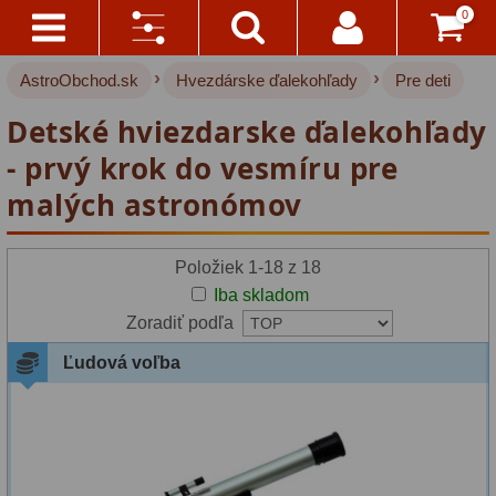
0
›
›
AstroObchod.sk
Hvezdárske ďalekohľady
Pre deti
Kontakty
Akce!
Výrobca:
Detské hviezdarske ďalekohľady
Doprava
Hvezdárske ďalekohľady
222
Binorum
- prvý krok do vesmíru pre
A
(5)
Platba
Pre deti
18
malých astronómov
Bresser
Pre začiatočníkov
38
Všetko
Položiek 1-18 z 18
O
(4)
Šošovkové
27
Iba skladom
Nákupe
Zoradiť podľa
Zrkadlové
45
National
Vrátenie
Ľudová voľba
Geographic
Katadioptrické
7
Do
14
(3)
ED/Apochromáty
32
Dní
Ritchey-Chretien
12
Omegon
Reklamácia