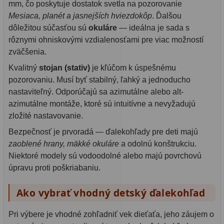
mm, čo poskytuje dostatok svetla na pozorovanie
Mesiaca, planét a jasnejších hviezdokôp
. Ďalšou
dôležitou súčasťou sú
okuláre
— ideálna je sada s
rôznymi ohniskovými vzdialenosťami pre viac možností
zväčšenia.
Kvalitný
stojan (stativ)
je kľúčom k úspešnému
pozorovaniu. Musí byť stabilný, ľahký a jednoducho
nastaviteľný. Odporúčajú sa azimutálne alebo alt-
azimutálne montáže, ktoré sú intuitívne a nevyžadujú
zložité nastavovanie.
Bezpečnosť je prvoradá — ďalekohľady pre deti majú
zaoblené hrany, mäkké okuláre
a odolnú konštrukciu.
Niektoré modely sú vodoodolné alebo majú povrchovú
úpravu proti poškriabaniu.
Ako vybrať vhodný detský ďalekohľad
Pri výbere je vhodné zohľadniť vek dieťaťa, jeho záujem o