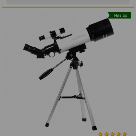
Motorové pohony
13
Bez
Náš tip
Lišty
8
montáže
Protizávažia
3
Stolná
Iné
27
(1)
Zrkadielka a hranoly
61
Automatizovaný
Diagonálne zrkadielka
36
navádzací
systém
Diagonálne hranoly
7
GoTo
Amici hranoly 45°
11
(GOTO):
Amici hranoly 90°
7
Je
Astrofotografia
306
Nie