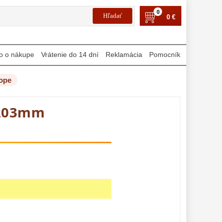
0
0 €
o o nákupe
Vrátenie do 14 dní
Reklamácia
Pomocník
cope
r 203mm