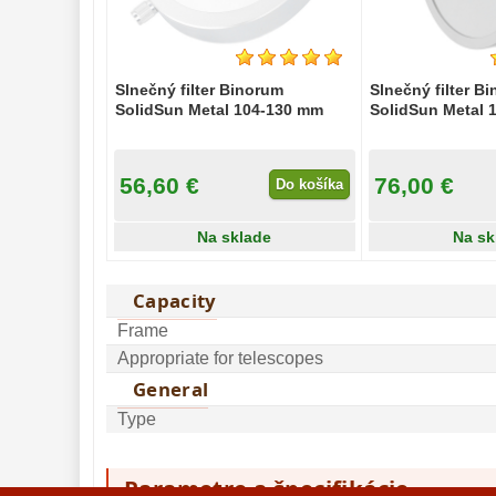
Mikroskopy 
93
Meteostanice 
52
Slnečný filter Binorum
Slnečný filter B
Foto stativy 
10
SolidSun Metal 104-130 mm
SolidSun Metal 
Lupy 
69
56,60 €
76,00 €
Literatúra 
Do košíka
10
Darčekové 
Na sklade
Na sk
poukazy 
28
Bestseller
Capacity
Frame
Appropriate for telescopes
General
Type
Parametre a špecifikácie