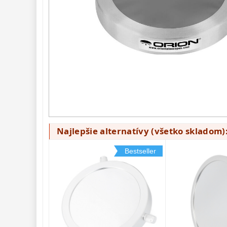
Hβ
4
SII
2
Planetárne
7
Farebné
66
Astro 
príslušenstvo 
175
Montáže 
93
Zrkadielka a 
hranoly 
61
Najlepšie alternatívy (všetko skladom)
Astrofotografia 
306
Bestseller
Komponenty 
78
Binokulárne 
286
Diaľkomery a Nočné 
videnie 
17
Monokulárne 
49