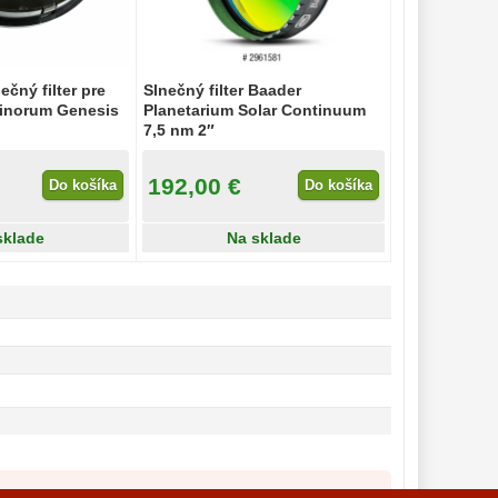
ečný filter pre
Slnečný filter Baader
inorum Genesis
Planetarium Solar Continuum
7,5 nm 2″
192,00 €
Do košíka
Do košíka
sklade
Na sklade