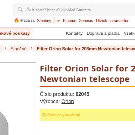
Hľada sa:
Slnečný filter
Binorum Genesis
Držiak na smartfon
ekové poukazy
Kontakty
Doprava a platba
Všetk
›
›
e
Slnečné
Filter Orion Solar for 203mm Newtonian teles
Filter Orion Solar fo
Newtonian telescope
Číslo produktu:
62045
Výrobca:
Orion
Dočasne vypredané