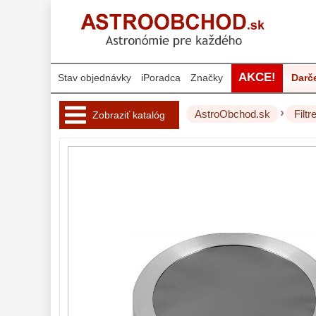
AKCE!
Stav objednávky
iPoradca
Značky
Darč
›
AstroObchod.sk
Filtr
Zobraziť katalóg
Hvezdárske 
ďalekohľady 
222
Okuláre 
454
Filtre 
181
Mesačné a
polarizačné
23
Slnečné
42
CLS a UHC
14
Širokopásmové
2
OIII
21