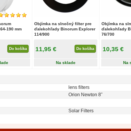
inorum
Objímka na slnečný filter pre
Objímka na sln
164-190 mm
ďalekohľady Binorum Explorer
ďalekohľady B
114/900
76/700
11,95 €
10,35 €
Do košíka
Do košíka
lade
Na sklade
Na 
lens filters
Orion Newton 8"
Solar Filters