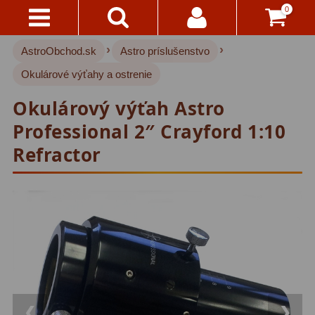
0
›
›
AstroObchod.sk
Astro príslušenstvo
Kontakty
Akce!
Okulárové výťahy a ostrenie
Doprava
Hvezdárske ďalekohľady
222
Okulárový výťah Astro
A
Platba
Pre deti
18
Professional 2″ Crayford 1:10
Refractor
Pre začiatočníkov
38
Všetko
O
Šošovkové
27
Nákupe
Zrkadlové
45
Vrátenie
Katadioptrické
7
Do
14
ED/Apochromáty
32
Dní
Ritchey-Chretien
12
Reklamácia
❮
❯