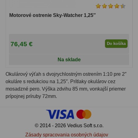
OIII
21
Motorové ostrenie Sky-Watcher 1,25″
Hβ
4
SII
2
76,45 €
Do košíka
Planetárne
7
Farebné
66
Na sklade
Astro príslušenstvo
175
Okulárový výťah s dvojrychlostným ostrením 1:10 pre 2″
okuláre s redukciou na 1,25″. Prítlaky okulárov cez
Redukcia 1,25" a 2"
17
mosadzné pero. Výška zdvihu 85 mm, vonkajší priemer
prípojnej príruby 72mm.
Okulárové výťahy a ostrenie
1
Hľadáčiky
25
Binohlavy
3
© 2014 - 2026 Vedius Soft s.r.o.
Zásady spracovania osobných údajov
Kolimátory
22