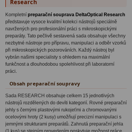
Research
OIII
21
Kompletní
preparační souprava DeltaOptical Research
Hβ
4
představuje vysoce kvalitní kolekci nástrojů speciálně
navržených pro profesionální práci s mikroskopickými
SII
2
preparáty. Tato pečlivě sestavená sada obsahuje všechny
Planetárne
7
nezbytné nástroje pro přípravu, manipulaci a odběr vzorků
při mikroskopických pozorováních. Každý nástroj byl
Farebné
66
vybrán našimi specialisty s ohledem na maximální
funkčnost a dlouhodobou spolehlivost při laboratorní
Astro príslušenstvo
175
práci.
Redukcia 1,25" a 2"
17
Obsah preparační soupravy
Okulárové výťahy a ostrenie
1
Sada RESEARCH obsahuje celkem 15 jednotlivých
nástrojů rozdělených do devíti kategorií. Rovné preparační
Hľadáčiky
25
jehly s černými plastovými rukojeťmi a chromovanými
ocelovými hroty (2 kusy) umožňují precizní manipulaci s
Binohlavy
3
jemnými strukturami preparátů. Zahnutá preparační jehla
(1 kus) se stejným provedením poskytuje možnost práce
Kolimátory
22