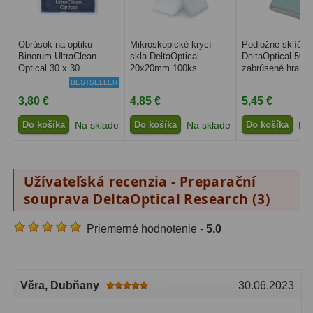
Filtry CCD Hα, OIII
7
Obrúsok na optiku
Mikroskopické krycí
Podložné sklíčka
Filtrové kolesá a rámy
16
Binorum UltraClean
skla DeltaOptical
DeltaOptical 50k
Optical 30 x 30...
20x20mm 100ks
zabrúsené hrany
Rovnače a reduktory
13
BESTSELLER
3,80 €
4,85 €
5,45 €
Pointácia a zaostrenie
26
Do košíka
Na sklade
Do košíka
Na sklade
Do košíka
Na 
Kalibrace
8
ADC, Tilting
14
Užívateľská recenzia - Preparační
Rotátory
34
souprava DeltaOptical Research (
3
)
Komponenty
78
Priemerné hodnotenie -
5.0
Helical výťahy
11
Věra
, Dubňany
30.06.2023
Okulárové výtahy
44