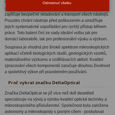
Celá
preparační souprava
je dodávána v elegantním
Odmietnuť všetko
Motorové pohony
13
zesíleném pouzdře s praktickým uzávěrem na zip, které
zajišťuje bezpečné skladování a transport všech nástrojů.
Lišty
8
Pouzdro chrání nástroje před poškozením a umožňuje
jejich systematické uspořádání pro rychlý přístup během
Protizávažia
3
práce. Toto balení činí ze sady ideální volbu jak pro
Iné
27
domácí laboratoře, tak pro profesionální výuku a výzkum.
Souprava je vhodná pro široké spektrum mikroskopických
Zrkadielka a hranoly
61
aplikací včetně biologických studií, geologických vzorků,
materiálového výzkumu a vzdělávacích aktivit. Kvalitní
Diagonálne zrkadielka
36
zpracování všech komponentů zaručuje dlouhou životnost
a spolehlivý výkon při pravidelném používání.
Diagonálne hranoly
7
Proč vybrat značku DeltaOptical
Amici hranoly 45°
11
Značka DeltaOptical se již více než dvě desetiletí
Amici hranoly 90°
7
specializuje na vývoj a výrobu kvalitní optické techniky a
mikroskopického příslušenství. Společnost byla založena
Astrofotografia
306
astronomy a mikroskopisty s jasným cílem - poskytovat