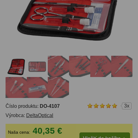
OTA - iba optika
43
Pomocník
Do 160 €
42
IPoradca
Do 300 €
33
Stav
Do 500 €
35
Objednávky
Okuláre
454
Plössl a Super Plössl
120
Širokouhlé (52°-60°)
84
SWA (62°-78°)
86
3x
Číslo produktu:
DO-4107
UWA (80°-98°)
22
Výrobca:
DeltaOptical
XWA (100°-120°)
17
40,35 €
Naša cena:
Planetárne
31