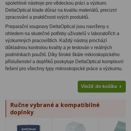
Planetárne kamery
19
spolehlivé nástroje pro vědeckou práci a výzkum.
DeltaOptical klade důraz na kvalitu materiálů, precizní
Deep-Sky kamery
28
zpracování a praktičnost svých produktů.
Preparační soupravy DeltaOptical jsou navrženy s
Guiding kamery
14
ohledem na skutečné potřeby uživatelů v laboratořích a
T-krúžky
16
výzkumných pracovištích. Každý nástroj prochází
důkladnou kontrolou kvality a je testován v reálných
Adaptéry projekční
11
podmínkach použití. Díky široké škále mikroskopického
příslušenství a doplňků poskytuje DeltaOptical komplexní
Adaptéry T2
39
řešení pro všechny typy mikroskopické práce a výzkumu.
Adaptéry M48
33
Vložiť do košíka
Filtry L-RGB
7
Filtry Pass
6
Ručne vybrané a kompatibilné
doplnky
Filtry Block
10
Filtry Clip
5