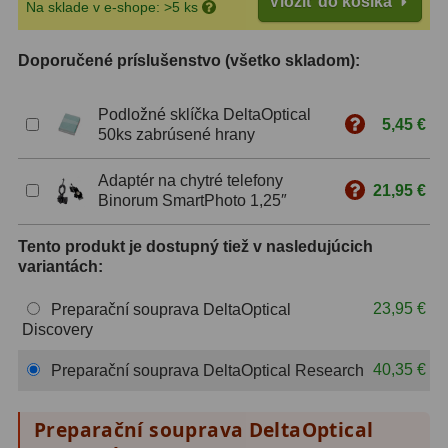
Vložiť do košíka
Na sklade v e-shope: >5 ks
ZOOM
12
Doporučené príslušenstvo (všetko skladom):
ED a Flat Field
12
Podložné sklíčka DeltaOptical
S mriežkou
6
5,45 €
50ks zabrúsené hrany
Ostatné
30
Adaptér na chytré telefony
21,95 €
Binorum SmartPhoto 1,25″
Barlow
65
Tento produkt je dostupný tiež v nasledujúcich
Filtre
181
variantách:
Mesačné a polarizačné
23
23,95 €
Preparační souprava DeltaOptical
Discovery
Slnečné
42
40,35 €
Preparační souprava DeltaOptical Research
CLS a UHC
14
Preparační souprava DeltaOptical
Širokopásmové
2