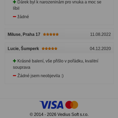
Adaptéry k okulárovým
Dárek byl k narozeninám pro vnuka a moc se
výťahom
8
líbil
žádné
Primárne zrkadlá
9
Sekundárne zrkadlá
6
Miluse
, Praha 17
11.08.2022
Binokulárne
286
Lucie
, Šumperk
04.12.2020
Ornitológia a príroda
19
Krásné balení, vše přišlo v pořádku, kvalitní
Vodeodolné
13
souprava
Žádné jsem neobjevila :)
Turistika a cestovanie
149
Šport
59
Divadelné
2
Astronomické
44
© 2014 - 2026 Vedius Soft s.r.o.