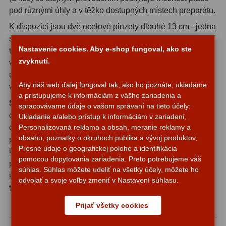
pod různými úhly a v těžko dostupných místech preparátu.
Svietidlá
5
K dispozici jsou dvě ocelové pinzety dlouhé 13 cm - jedna
s ostrým zakončením pro jemnou manipulaci a druhá s
Čistiace prostriedky
28
Nastavenie cookies. Aby e-shop fungoval, ako ste
tupým zakončením pro bezpečnější uchopení citlivých
zvyknutí.
vzorků. Ocelové sekční nůžky s ostrými špičkami (11 cm)
Púzdra a kufre
64
umožňují přesné řezání a přípravu vzorků různých
Iné
10
Aby náš web ďalej fungoval tak, ako ho poznáte, ukladáme
velikostí a konzistencí.
a pristupujeme k informáciám z vášho zariadenia a
Skalpel s vyměnitelnými čepelemi
zahrnuje kvalitní
spracovávame údaje o vašom správaní na tieto účely:
Montáže
93
držák a sadu pěti náhradních čepelí, což zajišťuje vždy
Ukladanie a/alebo prístup k informáciám v zariadení,
Personalizovaná reklama a obsah, meranie reklamy a
dokonale ostré řezné nástroje pro nejnáročnější
Azimutálne AZ
5
obsahu, poznatky o okruhoch publika a vývoj produktov,
preparační práce. Dvě plastové Pasteurovy pipety s
Presné údaje o geografickej polohe a identifikácia
kapacitou 1 cm³ slouží k přesnému dávkování tekutin a
Equatoriálne EQ
19
pomocou dopytovania zariadenia. Preto potrebujeme váš
přípravě roztoků. Sadu doplňují dvě plastové zkumavky s
súhlas. Súhlas môžete udeliť na všetky účely, môžete ho
Fotografické montáže
5
kulatým dnem a korkovými zátkami pro skladování a
odvolať a svoje voľby zmeniť v Nastavení súhlasu.
transport vzorků.
Statívy a piliere
3
Prijať všetky cookies
Praktické balení a použití
Tubusové kruhy
10