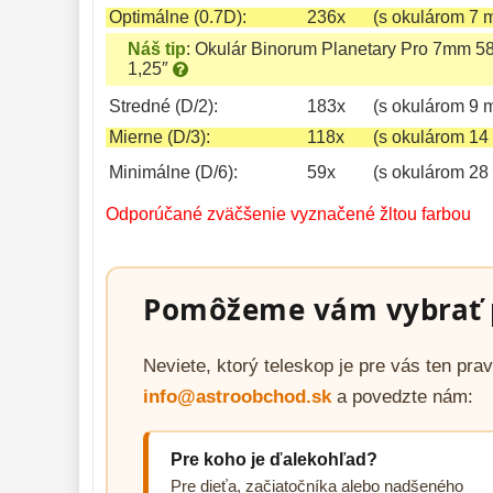
Optimálne (0.7D):
236x
(s okulárom 7 
Náš tip
:
Okulár Binorum Planetary Pro 7mm 5
1,25″
Stredné (D/2):
183x
(s okulárom 9 
Mierne (D/3):
118x
(s okulárom 14
Minimálne (D/6):
59x
(s okulárom 28
Odporúčané zväčšenie vyznačené žltou farbou
Pomôžeme vám vybrať 
Neviete, ktorý teleskop je pre vás ten pr
info@astroobchod.sk
a povedzte nám:
Pre koho je ďalekohľad?
Pre dieťa, začiatočníka alebo nadšeného