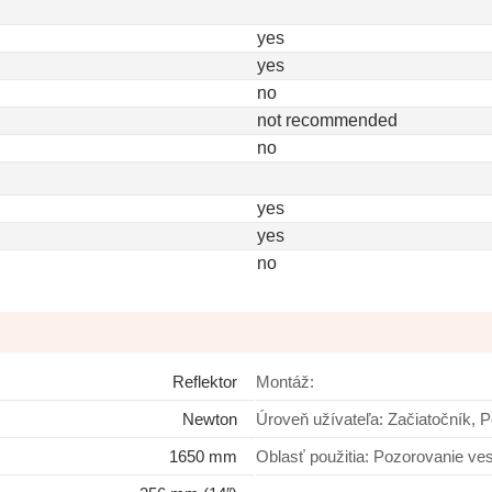
yes
yes
no
not recommended
no
yes
yes
no
Reflektor
Montáž:
Newton
Úroveň užívateľa: Začiatoč
1650 mm
Oblasť použitia: Pozor