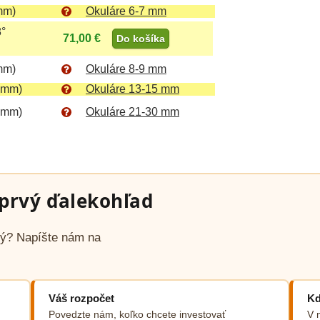
mm)
Okuláre 6-7 mm
8°
71,00 €
Do košíka
mm)
Okuláre 8-9 mm
 mm)
Okuláre 13-15 mm
 mm)
Okuláre 21-30 mm
prvý ďalekohľad
avý? Napíšte nám na
Váš rozpočet
Kd
Povedzte nám, koľko chcete investovať
V 