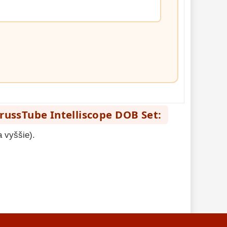
ussTube Intelliscope DOB Set:
 vyššie).