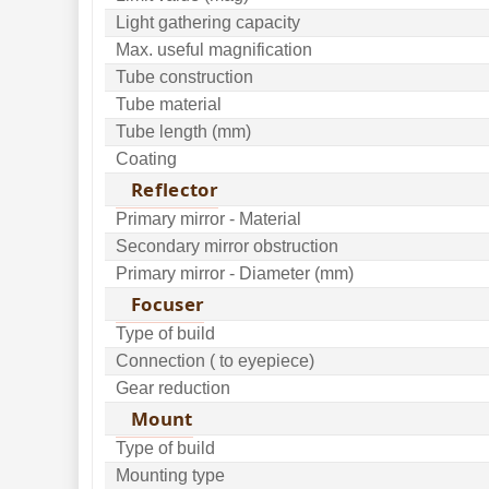
Monokulárne 
49
Light gathering capacity
Max. useful magnification
Mikroskopy 
93
Tube construction
Meteostanice 
52
Tube material
Foto stativy 
Tube length (mm)
10
Coating
Lupy 
69
Reflector
Literatúra 
10
Primary mirror - Material
Secondary mirror obstruction
Darčekové 
poukazy 
28
Primary mirror - Diameter (mm)
Focuser
Type of build
Connection ( to eyepiece)
Gear reduction
Mount
Type of build
Mounting type