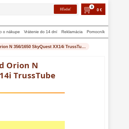
0
0 €
o o nákupe
Vrátenie do 14 dní
Reklamácia
Pomocník
Hvezdársky ďalekohľad Orion N 356/1650 SkyQuest XX14i TrussTube Intelliscope DOB Set
d Orion N
14i TrussTube