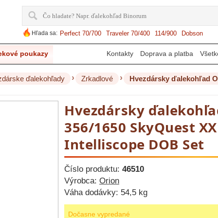
Hľada sa:
Perfect 70/700
Traveler 70/400
114/900
Dobson
ekové poukazy
Kontakty
Doprava a platba
Všetk
›
›
dárske ďalekohľady
Zrkadlové
Hvezdársky ďalekohľa
356/1650 SkyQuest XX
Intelliscope DOB Set
Číslo produktu:
46510
Výrobca:
Orion
Váha dodávky:
54,5 kg
Dočasne vypredané