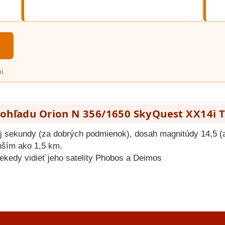
i.
hľadu Orion N 356/1650 SkyQuest XX14i Tr
ej sekundy (za dobrých podmienok), dosah magnitúdy 14,5 (a
nším ako 1,5 km.
iekedy vidieť jeho satelity Phobos a Deimos