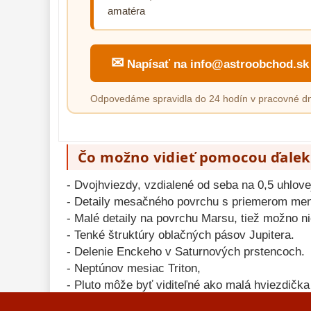
amatéra
✉
Napísať na info@astroobchod.sk
Odpovedáme spravidla do 24 hodín v pracovné dn
Čo možno vidieť pomocou ďaleko
- Dvojhviezdy, vzdialené od seba na 0,5 uhlov
- Detaily mesačného povrchu s priemerom me
- Malé detaily na povrchu Marsu, tiež možno n
- Tenké štruktúry oblačných pásov Jupitera.
- Delenie Enckeho v Saturnových prstencoch.
- Neptúnov mesiac Triton,
- Pluto môže byť viditeľné ako malá hviezdička
- Tisíce guľových a otvorených hviezdokôp.