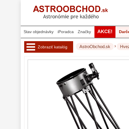
AKCE!
Stav objednávky
iPoradca
Značky
Darč
›
AstroObchod.sk
Hvez
Zobraziť katalóg
Hvezdárske 
ďalekohľady 
222
Pre deti
18
Pre začiatočníkov
38
Šošovkové
27
Zrkadlové
45
Katadioptrické
7
ED/Apochromáty
32
Ritchey-Chretien
12
OTA - iba optika
43
Do 160 €
42