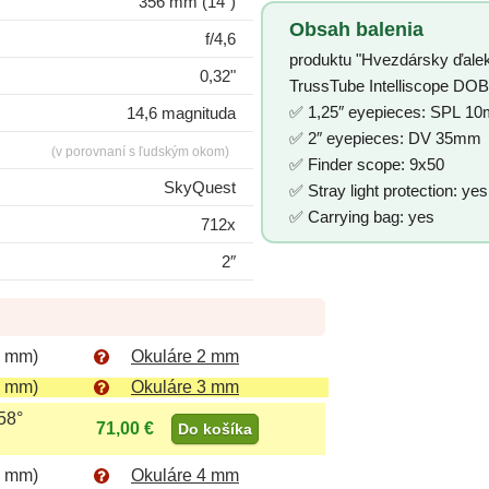
356 mm (14″)
Obsah balenia
f/4,6
produktu "Hvezdársky ďale
0,32"
TrussTube Intelliscope DOB
✅ 1,25″ eyepieces: SPL 
14,6 magnituda
✅ 2″ eyepieces: DV 35mm
(v porovnaní s ľudským okom)
✅ Finder scope: 9x50
SkyQuest
✅ Stray light protection: ye
✅ Carrying bag: yes
712x
2″
5 mm)
Okuláre 2 mm
2 mm)
Okuláre 3 mm
58°
71,00 €
Do košíka
5 mm)
Okuláre 4 mm