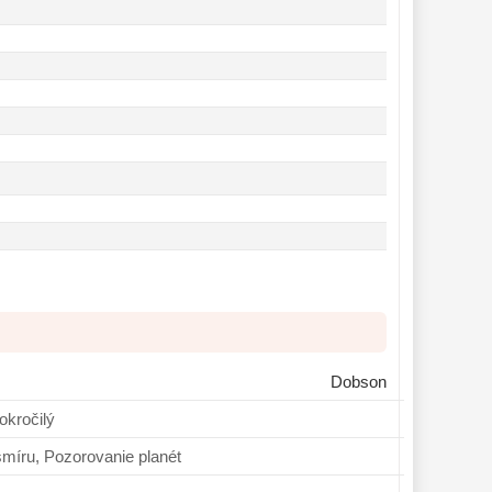
Dobson
ník, Pokročilý
ovanie vesmíru, Pozorovanie planét