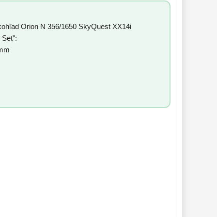
kohľad Orion N 356/1650 SkyQuest XX14i
 Set":
10mm
s