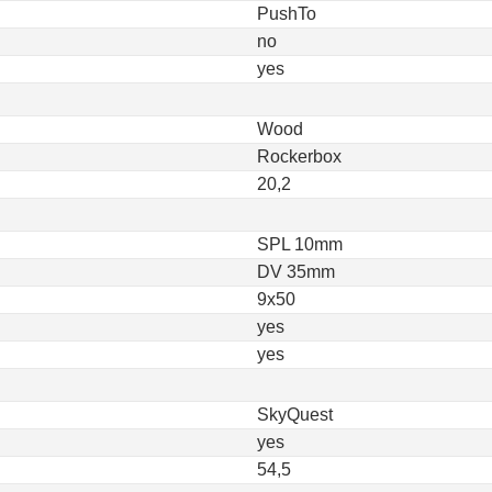
PushTo
no
yes
Wood
Rockerbox
20,2
SPL 10mm
DV 35mm
9x50
yes
yes
SkyQuest
yes
54,5