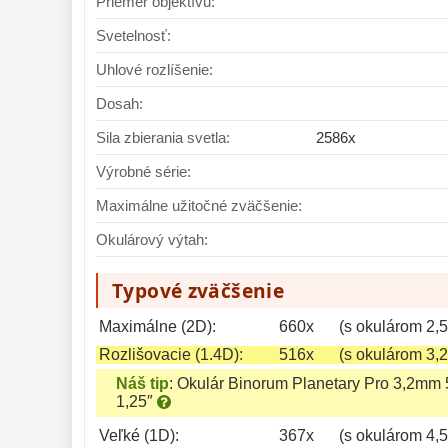
Priemer objektívu:
Svetelnosť:
Uhlové rozlíšenie:
Dosah:
Sila zbierania svetla:
2586x
Výrobné série:
Maximálne užitočné zväčšenie:
Okulárový výtah:
Typové zväčšenie
Maximálne (2D):
660x
(s okulárom 2,
Rozlišovacie (1.4D):
516x
(s okulárom 3,
Náš tip
:
Okulár Binorum Planetary Pro 3,2mm 
1,25″
Veľké (1D):
367x
(s okulárom 4,