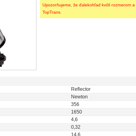
Upozorňujeme, že ďalekohľad kvôli rozmerom a 
TopTrans.
Reflector
Newton
356
1650
4,6
0,32
14,6