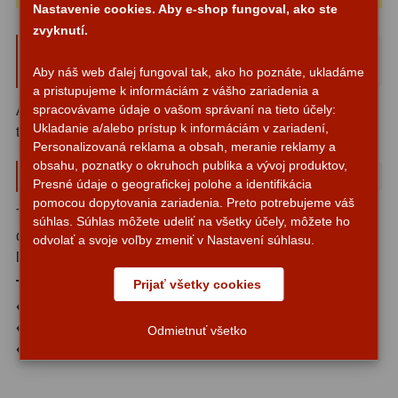
Nastavenie cookies. Aby e-shop fungoval, ako ste
zvyknutí.
ZOOM
12
TS Case115 travel case for refractor
telescopes up to 115 mm aperture
Aby náš web ďalej fungoval tak, ako ho poznáte, ukladáme
ED a Flat Field
12
a pristupujeme k informáciám z vášho zariadenia a
spracovávame údaje o vašom správaní na tieto účely:
S mriežkou
6
A quality storage- and transport case protects your
Ukladanie a/alebo prístup k informáciám v zariadení,
telescope against dust, dew and shocks.
Personalizovaná reklama a obsah, meranie reklamy a
Ostatné
30
obsahu, poznatky o okruhoch publika a vývoj produktov,
Suitable for the following telescopes:
Presné údaje o geografickej polohe a identifikácia
Barlow
65
pomocou dopytovania zariadenia. Preto potrebujeme váš
The case offers space for telescopes up to 135 mm tube
súhlas. Súhlas môžete udeliť na všetky účely, môžete ho
Filtre
181
diameter (the dew cap can be bigger) and 720 mm total
odvolať a svoje voľby zmeniť v Nastavení súhlasu.
length.
Mesačné a polarizačné
23
Prijať všetky cookies
The CaseR115 is perfect for:
Slnečné
42
♦ TS Optics 115mm f/7 APOs
♦ TSED110f7 - ED refractor with 110 mm aperture
Odmietnuť všetko
CLS a UHC
14
♦ LZOS APO refractors up to 115 mm aperture
Širokopásmové
2