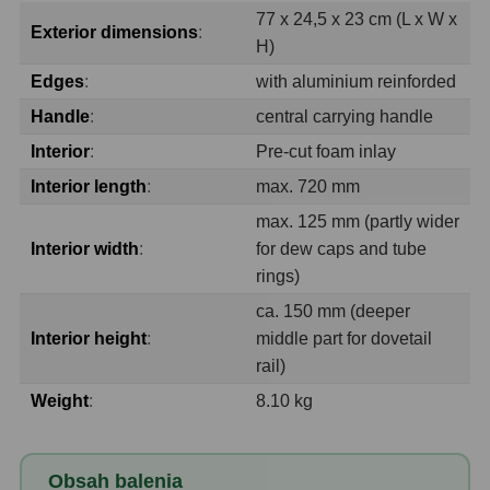
77 x 24,5 x 23 cm (L x W x
OIII
21
Exterior dimensions
:
H)
Hβ
4
Edges
:
with aluminium reinforded
SII
2
Handle
:
central carrying handle
Interior
:
Pre-cut foam inlay
Planetárne
7
Interior length
:
max. 720 mm
Farebné
66
max. 125 mm (partly wider
Interior width
:
for dew caps and tube
Astro príslušenstvo
175
rings)
Redukcia 1,25" a 2"
17
ca. 150 mm (deeper
Interior height
:
middle part for dovetail
Okulárové výťahy a ostrenie
1
rail)
Hľadáčiky
25
Weight
:
8.10 kg
Binohlavy
3
Obsah balenia
Kolimátory
22