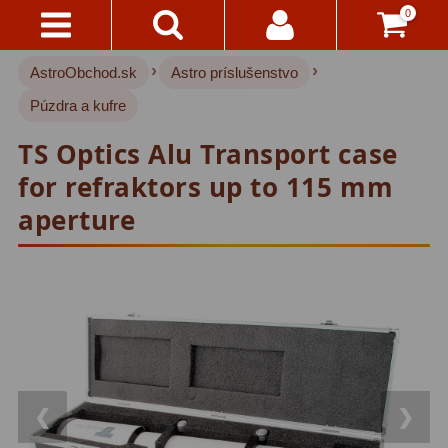
0
›
›
AstroObchod.sk
Astro príslušenstvo
Kontakty
Akce!
Púzdra a kufre
Doprava
Hvezdárske ďalekohľady
222
TS Optics Alu Transport case
A
Platba
Pre deti
18
for refraktors up to 115 mm
aperture
Pre začiatočníkov
38
Všetko
O
Šošovkové
27
Nákupe
Zrkadlové
45
Vrátenie
Katadioptrické
7
Do
14
ED/Apochromáty
32
Dní
❮
❯
Ritchey-Chretien
12
Reklamácia