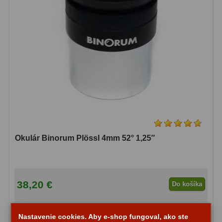
Motorové pohony
13
Lišty
8
Protizávažia
3
Iné
27
Zrkadielka a hranoly
61
Diagonálne zrkadielka
36
Okulár Binorum Plössl 4mm 52° 1,25″
Diagonálne hranoly
7
Amici hranoly 45°
11
Amici hranoly 90°
7
38,20 €
Do košíka
Astrofotografia
306
Na sklade
Nastavenie cookies. Aby e-shop fungoval, ako ste