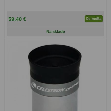
OIII
21
Hβ
4
59,40 €
Do košíka
SII
2
Na sklade
Planetárne
7
Farebné
66
Astro príslušenstvo
175
Redukcia 1,25" a 2"
17
Okulárové výťahy a ostrenie
1
Hľadáčiky
25
Binohlavy
3
Kolimátory
22