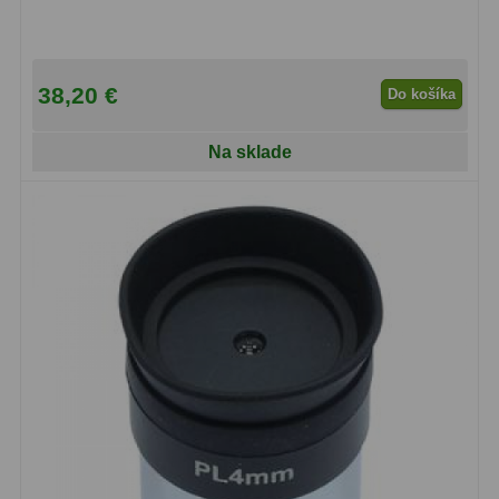
Adaptéry k okulárovým
výťahom
8
Primárne zrkadlá
9
38,20 €
Do košíka
Sekundárne zrkadlá
6
Na sklade
Binokulárne
286
Ornitológia a príroda
19
Vodeodolné
13
Turistika a cestovanie
149
Šport
59
Divadelné
2
Astronomické
44