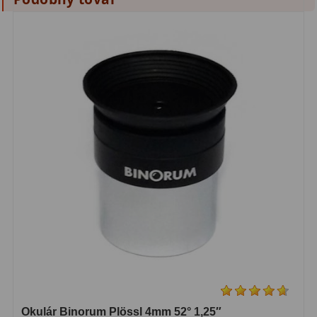
Filtry CCD Hα, OIII
7
Filtrové kolesá a rámy
16
Rovnače a reduktory
13
Pointácia a zaostrenie
26
Kalibrace
8
ADC, Tilting
14
Rotátory
34
Komponenty
78
Helical výťahy
11
Okulárové výtahy
44
Okulár Binorum Plössl 4mm 52° 1,25″