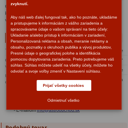
Planetárne kamery
19
zvyknutí.
Okuláre Plossl sú vhodné pre každé pozorovanie a
kompatibilné s ľubovoľným teleskopom. Ohnisková
Deep-Sky kamery
28
Aby náš web ďalej fungoval tak, ako ho poznáte, ukladáme
vzdialenost 4 mm. Zorné pole 50°.
a pristupujeme k informáciám z vášho zariadenia a
Guiding kamery
14
spracovávame údaje o vašom správaní na tieto účely:
Ukladanie a/alebo prístup k informáciám v zariadení,
Parametre a špecifikácie
T-krúžky
16
Personalizovaná reklama a obsah, meranie reklamy a
obsahu, poznatky o okruhoch publika a vývoj produktov,
Typ okuláru:
Plössl
Druh okuláru:
Planetárne
Adaptéry projekční
11
Presné údaje o geografickej polohe a identifikácia
pomocou dopytovania zariadenia. Preto potrebujeme váš
Ohnisková
4 mm
Zorné pole:
50°
Adaptéry T2
39
súhlas. Súhlas môžete udeliť na všetky účely, môžete ho
vzdialenosť:
Presvetlenie:
Multiple
odvolať a svoje voľby zmeniť v Nastavení súhlasu.
Adaptéry M48
33
Upínací priemer
1,25″
Dĺžka:
40 mm
okuláru:
Prijať všetky cookies
Filtry L-RGB
7
Poradíme vám s výberom vhodného okulára pre váš
Filtry Pass
6
ďalekohľad:
Odmietnuť všetko
- E-mailom
info@astroobchod.sk
Filtry Block
10
Filtry Clip
5
Podobný tovar