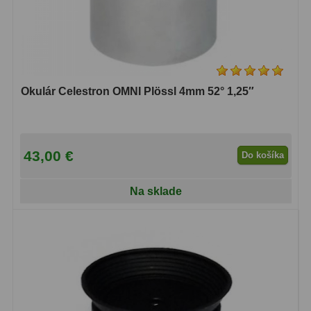
Svietidlá
5
Čistiace prostriedky
28
Púzdra a kufre
64
Okulár Celestron OMNI Plössl 4mm 52° 1,25″
Iné
10
Montáže
93
43,00 €
Do košíka
Azimutálne AZ
5
Na sklade
Equatoriálne EQ
19
Fotografické montáže
5
Statívy a piliere
3
Tubusové kruhy
10