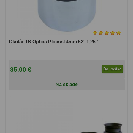
Diaľkomery a Nočné videnie
17
Diaľkomery
9
Nočné videnie
8
Okulár TS Optics Ploessl 4mm 52° 1,25″
Monokulárne
49
Turistika
22
35,00 €
Do košíka
Ornitológia
11
Všeobecné
16
Na sklade
Mikroskopy
93
Pre deti
5
Školské
19