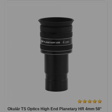
Lupy
69
Literatúra
10
Darčekové poukazy
28
Okulár TS Optics High End Planetary HR 4mm 58°