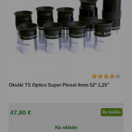
Biologické
34
Digitální
8
Vreckové
10
Príslušenstvo
17
Meteostanice
52
Domáci
21
Pokročilé
5
Okulár TS Optics Super Plossl 4mm 52° 1,25″
Profesionálne
9
Čidlá
2
47,80 €
Do košíka
Teplomery a vlhkomery
15
Na sklade
Foto stativy
10