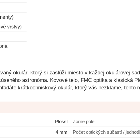
ementy)
vé vrstvy)
pná
ný okulár, ktorý si zaslúži miesto v každej okulárovej sade
kúseného astronóma. Kovové telo, FMC optika a klasická Pl
 hľadáte krátkoohniskový okulár, ktorý vás nezklame, tento m
Plössl
Zorné pole:
4 mm
Počet optických súčastí / jednotl