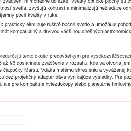
om zväčšení mimoriadne dôležité. Všetky optické plochy sú 
stnosť svetla, zvyšujú kontrast a minimalizujú nežiaduce odr
ríjemný pocit kvality v ruke.
il: prakticky eliminuje rušivé bočné svetlo a umožňuje poh
ormát kompatibilný s drvivou väčšinou dnešných astronomic
predurčujú tento okulár predovšetkým pre vysokozväčšovac
 až f/8 dosiahnete zväčšenie v rozsahu, kde sa otvoria je
ne čiapočky Marsu. Vďaka malému skresleniu a vyváženej kon
u cez projekčný adaptér dáva vynikajúce výsledky. Pre poz
ti, ale pre kompaktné hviezdokopy alebo planetárne hmloviny 