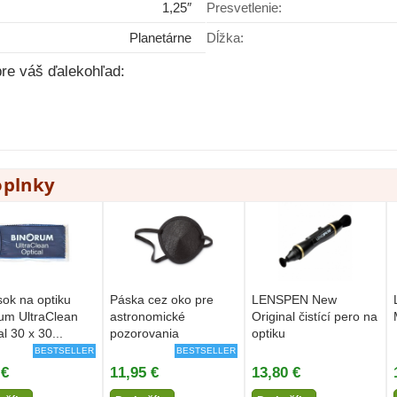
1,25″
Presvetlenie:
Planetárne
Dĺžka:
re váš ďalekohľad:
oplnky
ok na optiku
Páska cez oko pre
LENSPEN New
um UltraClean
astronomické
Original čistící pero na
l 30 x 30...
pozorovania
optiku
BESTSELLER
BESTSELLER
 €
11,95 €
13,80 €