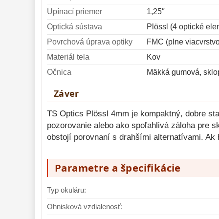
Upínací priemer
1,25″
Optická sústava
Plössl (4 optické el
Povrchová úprava optiky
FMC (plne viacvrstvo
Materiál tela
Kov
Očnica
Mäkká gumová, sklo
Záver
TS Optics Plössl 4mm je kompaktný, dobre stava
pozorovanie alebo ako spoľahlivá záloha pre s
obstojí porovnaní s drahšími alternatívami. Ak
Parametre a špecifikácie
Typ okuláru:
Ohnisková vzdialenosť: