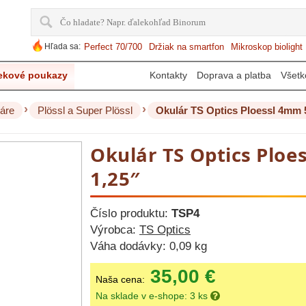
Hľada sa:
Perfect 70/700
Držiak na smartfon
Mikroskop biolight
ekové poukazy
Kontakty
Doprava a platba
Všetk
›
›
áre
Plössl a Super Plössl
Okulár TS Optics Ploessl 4mm 5
Okulár TS Optics Ploe
1,25″
Číslo produktu:
TSP4
Výrobca:
TS Optics
Váha dodávky:
0,09 kg
35,00 €
Naša cena:
Na sklade v e-shope: 3 ks