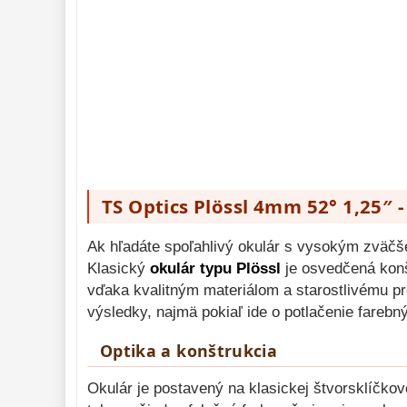
Diaľkomery a Nočné 
videnie 
17
Monokulárne 
49
Mikroskopy 
93
Meteostanice 
52
Foto stativy 
10
Lupy 
69
TS Optics Plössl 4mm 52° 1,25″ 
Literatúra 
10
Ak hľadáte spoľahlivý okulár s vysokým zväčše
Darčekové 
poukazy 
Klasický
okulár typu Plössl
je osvedčená konš
28
vďaka kvalitným materiálom a starostlivému pre
výsledky, najmä pokiaľ ide o potlačenie farebn
Optika a konštrukcia
Okulár je postavený na klasickej štvorsklíčkov