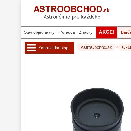
AKCE!
Stav objednávky
iPoradca
Značky
Darč
›
AstroObchod.sk
Okul
Zobraziť katalóg
Hvezdárske 
ďalekohľady 
222
Okuláre 
452
Plössl a Super
Plössl
120
Širokouhlé
(52°-60°)
82
SWA (62°-78°)
86
UWA (80°-98°)
22
XWA (100°-120°)
17