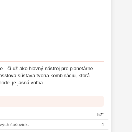
 - či už ako hlavný nástroj pre planetárne
össlova sústava tvoria kombináciu, ktorá
odel je jasná voľba.
52°
ivých šošoviek:
4