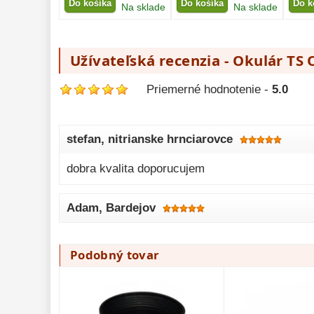
Do košíka
Do košíka
Do k
Na sklade
Na sklade
Užívateľská recenzia - Okulár TS 
Priemerné hodnotenie -
5.0
stefan
, nitrianske hrnciarovce
dobra kvalita doporucujem
Adam
, Bardejov
Podobný tovar