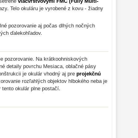
ošetrené
viacvrstvovými FMC (Fully Multi-
azy. Telo okuláru je vyrobené z kovu - žiadny
odlné pozorovanie aj počas dlhých nočných
kých ďalekohľadov.
ie pozorovanie. Na krátkoohniskových
mné detaily povrchu Mesiaca, oblačné pásy
štrukcii je okulár vhodný aj pre
projekčnú
orovanie rozľahlých objektov hlbokého neba je
tento okulár plne postačí.