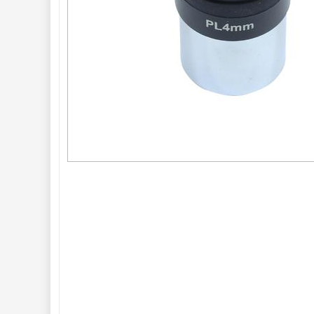
Planetárne
29
ZOOM
12
ED a Flat Field
12
S mriežkou
6
Ostatné
30
Barlow
65
Filtre 
182
Astro 
príslušenstvo 
175
Montáže 
93
Zrkadielka a 
hranoly 
61
Astrofotografia 
306
Komponenty 
78
Binokulárne 
286