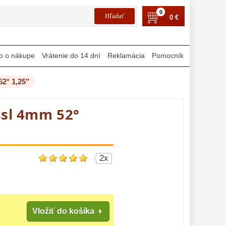
0
0 €
o o nákupe
Vrátenie do 14 dní
Reklamácia
Pomocník
2° 1,25″
ssl 4mm 52°
2x
Vložiť do košíka