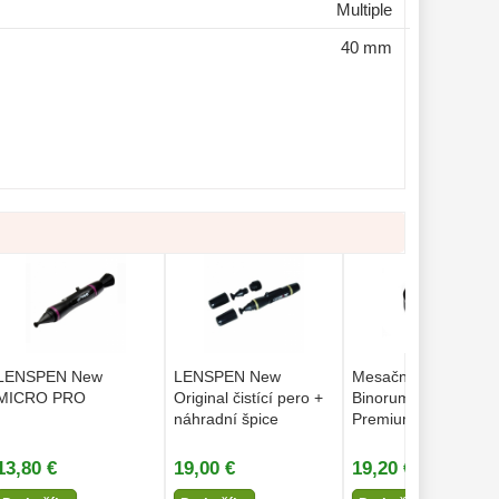
Multiple
40 mm
LENSPEN New
LENSPEN New
Mesačný filter
MICRO PRO
Original čistící pero +
Binorum Moon 1,25″
náhradní špice
Premium
BESTSELL
13,80 €
19,00 €
19,20 €