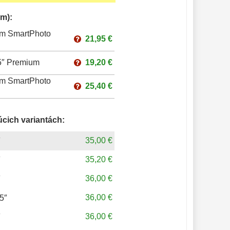
m):
rum SmartPhoto
21,95 €
25″ Premium
19,20 €
rum SmartPhoto
25,40 €
úcich variantách:
35,00 €
″
35,20 €
″
36,00 €
″
36,00 €
5″
36,00 €
″