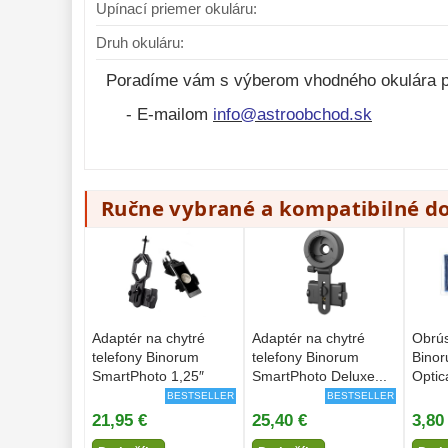
Upínací priemer okuláru:
Druh okuláru:
Poradíme vám s výberom vhodného okulára p
- E-mailom
info@astroobchod.sk
Ručne vybrané a kompatibilné d
Adaptér na chytré
Adaptér na chytré
Obrús
telefony Binorum
telefony Binorum
Binor
SmartPhoto 1,25″
SmartPhoto Deluxe...
Optica
BESTSELLER
BESTSELLER
21,95 €
25,40 €
3,80