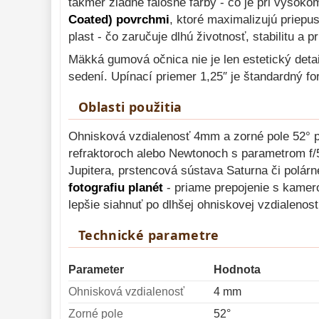
takmer žiadne falošné farby - čo je pri vysok
Coated) povrchmi
, ktoré maximalizujú priepu
plast - čo zaručuje dlhú životnosť, stabilitu a p
Mäkká gumová očnica nie je len estetický deta
sedení. Upínací priemer 1,25″ je štandardný f
Oblasti použitia
Ohnisková vzdialenosť 4mm a zorné pole 52° 
refraktoroch alebo Newtonoch s parametrom f/5
Jupitera, prstencová sústava Saturna či polár
fotografiu planét
- priame prepojenie s kamero
lepšie siahnuť po dlhšej ohniskovej vzdialenos
Technické parametre
Parameter
Hodnota
Ohnisková vzdialenosť
4 mm
Zorné pole
52°