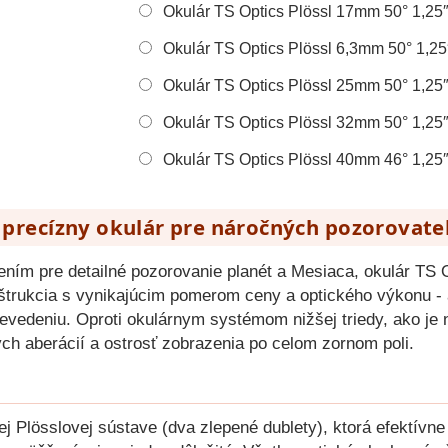
Okulár TS Optics Plössl 17mm 50° 1,25
Okulár TS Optics Plössl 6,3mm 50° 1,25
Okulár TS Optics Plössl 25mm 50° 1,25
Okulár TS Optics Plössl 32mm 50° 1,25
Okulár TS Optics Plössl 40mm 46° 1,25
- precízny okulár pre náročných pozorovate
ním pre detailné pozorovanie planét a Mesiaca, okulár TS 
trukcia s vynikajúcim pomerom ceny a optického výkonu - a
vedeniu. Oproti okulárnym systémom nižšej triedy, ako je na
ých aberácií a ostrosť zobrazenia po celom zornom poli.
ej Plösslovej sústave (dva zlepené dublety), ktorá efektívn