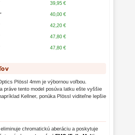
39,95 €
″
40,00 €
″
42,20 €
″
47,80 €
″
47,80 €
″
ľov
Optics Plössl 4mm je výbornou voľbou.
 práve tento model posúva latku ešte vyššie
príklad Kellner, ponúka Plössl viditeľne lepšie
e eliminuje chromatickú aberáciu a poskytuje