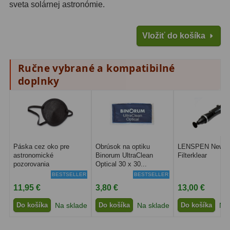
sveta solárnej astronómie.
Filtry CCD Hα, OIII
7
Filtrové kolesá a rámy
16
Vložiť do košíka
Rovnače a reduktory
13
Ručne vybrané a kompatibilné
Pointácia a zaostrenie
26
doplnky
Kalibrace
8
ADC, Tilting
14
Rotátory
34
Páska cez oko pre
Obrúsok na optiku
LENSPEN New
astronomické
Binorum UltraClean
Filterklear
pozorovania
Optical 30 x 30...
Komponenty
78
BESTSELLER
BESTSELLER
11,95 €
3,80 €
13,00 €
Helical výťahy
11
Do košíka
Na sklade
Do košíka
Na sklade
Do košíka
Na 
Okulárové výtahy
44