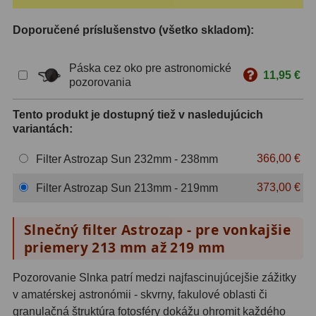
ZOOM
12
Doporučené príslušenstvo (všetko skladom):
ED a Flat Field
12
Páska cez oko pre astronomické
11,95 €
pozorovania
S mriežkou
6
Tento produkt je dostupný tiež v nasledujúcich
Ostatné
30
variantách:
Barlow
65
366,00 €
Filter Astrozap Sun 232mm - 238mm
Filtre
182
373,00 €
Filter Astrozap Sun 213mm - 219mm
Mesačné a polarizačné
23
Slnečný filter Astrozap - pre vonkajšie
Slnečné
43
priemery 213 mm až 219 mm
CLS a UHC
14
Pozorovanie Slnka patrí medzi najfascinujúcejšie zážitky
v amatérskej astronómii - skvrny, fakulové oblasti či
Širokopásmové
2
granulačná štruktúra fotosféry dokážu ohromit každého