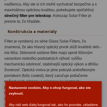
nadšenca. Aby ste si ich mohli vychutnať bezpečne a s
OIII
21
maximálnou optickou kvalitou, potrebujete spoľahlivý
Hβ
4
slnečný filter pre teleskop
. Astrozap Solar Filter je
presne to, čo hľadáte.
SII
2
Konštrukcia a materiály
Planetárne
7
Filter je vyrobený zo série Glass Solar Filters, čo
Farebné
66
znamená, že ako hlavný optický prvok slúži kvalitné sklo -
nie fólia. Sklenené solárne filtre majú oproti fóliovým
Astro príslušenstvo
175
variantom niekoľko podstatných výhod: vyššiu
mechanickú odolnosť, stabilnejší optický výkon a dlhšiu
Redukcia 1,25" a 2"
17
životnosť. Optická vrstva je plne pokrytá antireflexným
povlakom (fully coated), ktorý zaručuje potlačenie
Okulárové výťahy a ostrenie
1
nežiaducich odrazov a prispieva ku kontrastu
Hľadáčiky
25
pozorovaného slnečného disku. Rám filtra je vyrobený z
Nastavenie cookies. Aby e-shop fungoval, ako ste
ľahkého hliníka, čo zaisťuje pevné, no pritom nenáročné
zvyknutí.
Binohlavy
3
uchytenie na čelný koniec tubusu teleskopu bez jeho
zbytočného zaťaženia.
Aby náš web ďalej fungoval tak, ako ho poznáte, ukladáme
Kolimátory
22