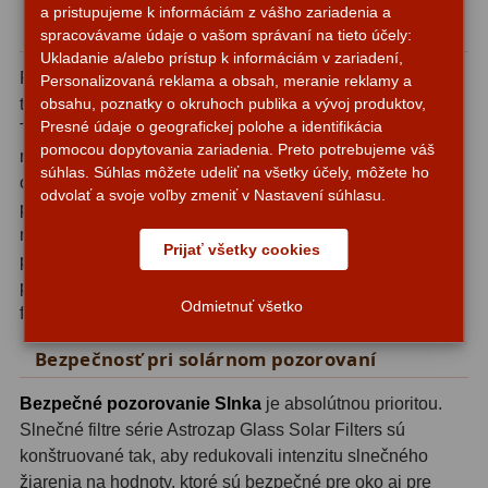
a pristupujeme k informáciám z vášho zariadenia a
Kompatibilita a montáž
spracovávame údaje o vašom správaní na tieto účely:
Svietidlá
5
Ukladanie a/alebo prístup k informáciám v zariadení,
Filter je navrhnutý pre teleskopy s vonkajším priemerom
Personalizovaná reklama a obsah, meranie reklamy a
Čistiace prostriedky
28
obsahu, poznatky o okruhoch publika a vývoj produktov,
tubusu alebo rosného štítu v rozsahu 213 mm až 219 mm.
Presné údaje o geografickej polohe a identifikácia
Tento rozsah pokrýva množstvo populárnych refraktorov,
Púzdra a kufre
64
pomocou dopytovania zariadenia. Preto potrebujeme váš
reflektorov aj katadioptrických systémov s objektívmi v
súhlas. Súhlas môžete udeliť na všetky účely, môžete ho
oblasti 150-180 mm, ktoré majú vonkajší priemer tubusu
Iné
10
odvolať a svoje voľby zmeniť v Nastavení súhlasu.
práve v tomto intervale. Montáž je jednoduchá - filter sa
Montáže
93
nasadí na čelný koniec tubusu a jeho hliníkový rám zaistí
Prijať všetky cookies
pevné dosadnutie bez potreby nástrojov. Pred
Azimutálne AZ
5
pozorovaním vždy skontrolujte, či je filter bezpečne
Odmietnuť všetko
fixovaný a nie je poškodený.
Equatoriálne EQ
19
Bezpečnosť pri solárnom pozorovaní
Fotografické montáže
5
Bezpečné pozorovanie Slnka
je absolútnou prioritou.
Statívy a piliere
3
Slnečné filtre série Astrozap Glass Solar Filters sú
konštruované tak, aby redukovali intenzitu slnečného
Tubusové kruhy
10
žiarenia na hodnoty, ktoré sú bezpečné pre oko aj pre