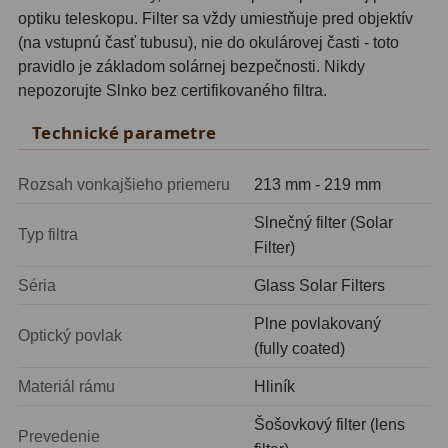
optiku teleskopu. Filter sa vždy umiestňuje pred objektív
Motorové pohony
13
(na vstupnú časť tubusu), nie do okulárovej časti - toto
Lišty
8
pravidlo je základom solárnej bezpečnosti. Nikdy
nepozorujte Slnko bez certifikovaného filtra.
Protizávažia
3
Technické parametre
Iné
27
Rozsah vonkajšieho priemeru
213 mm - 219 mm
Zrkadielka a hranoly
61
Slnečný filter (Solar
Typ filtra
Diagonálne zrkadielka
36
Filter)
Diagonálne hranoly
7
Séria
Glass Solar Filters
Plne povlakovaný
Amici hranoly 45°
11
Optický povlak
(fully coated)
Amici hranoly 90°
7
Materiál rámu
Hliník
Astrofotografia
306
Šošovkový filter (lens
Prevedenie