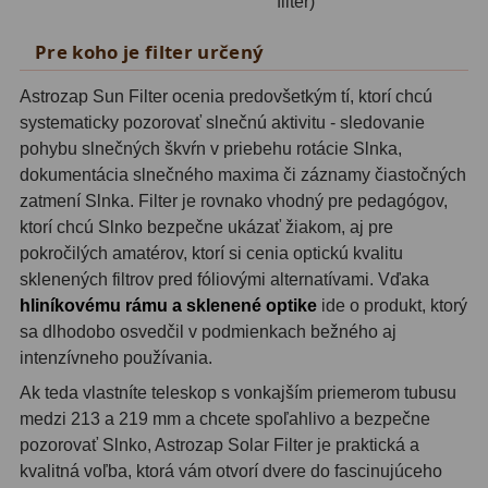
filter)
Planetárne kamery
19
Pre koho je filter určený
Deep-Sky kamery
28
Astrozap Sun Filter ocenia predovšetkým tí, ktorí chcú
Guiding kamery
14
systematicky pozorovať slnečnú aktivitu - sledovanie
T-krúžky
16
pohybu slnečných škvŕn v priebehu rotácie Slnka,
dokumentácia slnečného maxima či záznamy čiastočných
Adaptéry projekční
11
zatmení Slnka. Filter je rovnako vhodný pre pedagógov,
ktorí chcú Slnko bezpečne ukázať žiakom, aj pre
Adaptéry T2
39
pokročilých amatérov, ktorí si cenia optickú kvalitu
sklenených filtrov pred fóliovými alternatívami. Vďaka
Adaptéry M48
33
hliníkovému rámu a sklenené optike
ide o produkt, ktorý
Filtry L-RGB
7
sa dlhodobo osvedčil v podmienkach bežného aj
intenzívneho používania.
Filtry Pass
6
Ak teda vlastníte teleskop s vonkajším priemerom tubusu
medzi 213 a 219 mm a chcete spoľahlivo a bezpečne
Filtry Block
10
pozorovať Slnko, Astrozap Solar Filter je praktická a
Filtry Clip
5
kvalitná voľba, ktorá vám otvorí dvere do fascinujúceho