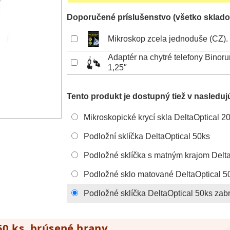
Doporučené príslušenstvo (všetko sklado
Mikroskop zcela jednoduše (CZ).
Adaptér na chytré telefony Bino
1,25″
Tento produkt je dostupný tiež v nasleduj
Mikroskopické krycí skla DeltaOptical
Podložní sklíčka DeltaOptical 50ks
Podložné sklíčka s matným krajom Delta
Podložné sklo matované DeltaOptical 5
Podložné sklíčka DeltaOptical 50ks zab
 50 ks, brúsené hrany