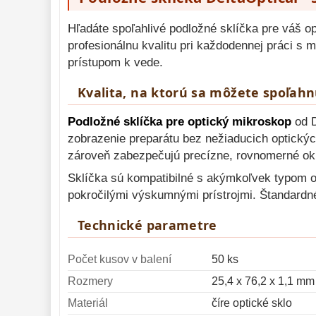
Lupy 
69
Hľadáte spoľahlivé podložné sklíčka pre váš o
profesionálnu kvalitu pri každodennej práci s
Literatúra 
10
prístupom k vede.
Darčekové 
poukazy 
28
Kvalita, na ktorú sa môžete spoľahn
Podložné sklíčka pre optický mikroskop
od D
zobrazenie preparátu bez nežiaducich optických
zároveň zabezpečujú precízne, rovnomerné okr
Sklíčka sú kompatibilné s akýmkoľvek typom o
pokročilými výskumnými prístrojmi. Štandardn
Technické parametre
Počet kusov v balení
50 ks
Rozmery
25,4 x 76,2 x 1,1 mm 
Materiál
číre optické sklo