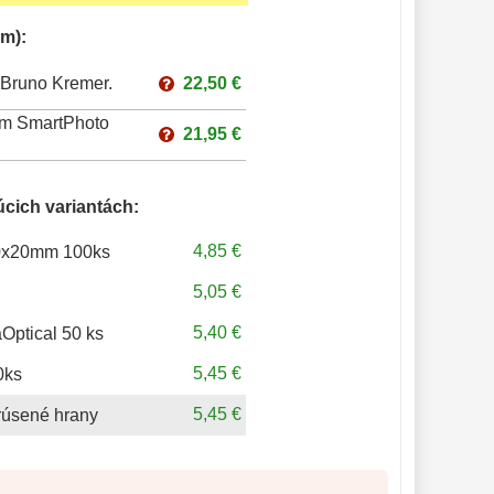
m):
 Bruno Kremer.
22,50 €
rum SmartPhoto
21,95 €
úcich variantách:
4,85 €
 20x20mm 100ks
5,05 €
5,40 €
Optical 50 ks
5,45 €
0ks
5,45 €
rúsené hrany