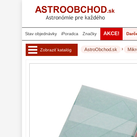
AKCE!
Stav objednávky
iPoradca
Značky
Darč
›
AstroObchod.sk
Mikr
Zobraziť katalóg
Hvezdárske 
ďalekohľady 
222
Okuláre 
454
Filtre 
181
Astro 
príslušenstvo 
175
Montáže 
93
Zrkadielka a 
hranoly 
61