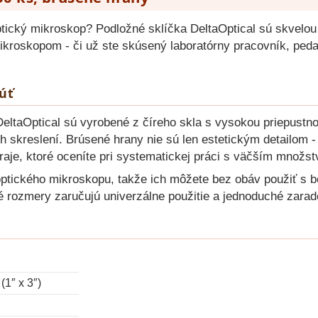
ptický mikroskop? Podložné sklíčka DeltaOptical sú skvelou
 mikroskopom - či už ste skúsený laboratórny pracovník, p
úť
eltaOptical sú vyrobené z číreho skla s vysokou priepustnos
 skreslení. Brúsené hrany nie sú len estetickým detailom - z
aje, ktoré oceníte pri systematickej práci s väčším množst
ptického mikroskopu, takže ich môžete bez obáv použiť s b
é rozmery zaručujú univerzálne použitie a jednoduché zarad
(1″ x 3″)