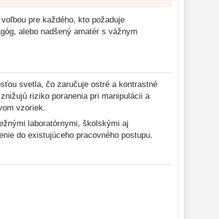
 voľbou pre každého, kto požaduje
edagóg, alebo nadšený amatér s vážnym
ťou svetla, čo zaručuje ostré a kontrastné
nižujú riziko poranenia pri manipulácii a
vom vzoriek.
ežnými laboratórnymi, školskými aj
enie do existujúceho pracovného postupu.