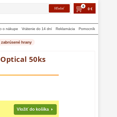
0
0 €
o o nákupe
Vrátenie do 14 dní
Reklamácia
Pomocník
s zabrúsené hrany
aOptical 50ks
Vložiť do košíka