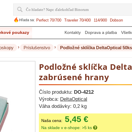
Hľada sa:
Perfect 70/700
Traveler 70/400
114/900
Dobson
ekové poukazy
Kontakty
Doprava a platba
Všetk
›
›
oskopy
Príslušenstvo
Podložné sklíčka DeltaOptical 50k
Podložné sklíčka Delt
zabrúsené hrany
Číslo produktu:
DO-4212
Výrobca:
DeltaOptical
Váha dodávky:
0,2 kg
5,45 €
Naša cena:
Na sklade v e-shope: >5 ks