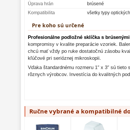
Úprava hrán
brúsené
Kompatibilita
všetky typy optickýc
Pre koho sú určené
Profesionálne podložné sklíčka s brúseným
kompromisy v kvalite preparácie vzoriek. Balen
chcú mať vždy po ruke dostatočnú zásobu kvalit
kľúčové pri serióznej mikroskopii.
Vďaka štandardnému rozmeru 1″ x 3″ sú tieto 
rôznych výrobcov. Investícia do kvalitných po
Ručne vybrané a kompatibilné d