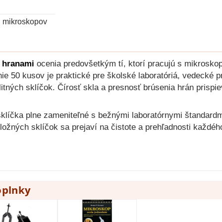
h mikroskopov
i hranami
ocenia predovšetkým tí, ktorí pracujú s mikrosko
ie 50 kusov je praktické pre školské laboratóriá, vedecké p
ných sklíčok. Čírosť skla a presnosť brúsenia hrán prispie
sklíčka plne zameniteľné s bežnými laboratórnymi štandard
dložných sklíčok sa prejaví na čistote a prehľadnosti každ
oplnky