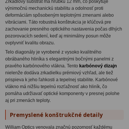
Zrkadlový substrát má hrúbku 12 mm, čo poskytuje
Motorové pohony
13
výnimočnú mechanickú stabilitu a odolnosť proti
deformáciám spôsobeným teplotnými zmenami alebo
Lišty
8
vibráciami. Táto robustná konštrukcia je kľúčová pre
zachovanie presného optického nastavenia počas dlhých
Protizávažia
3
pozorovacích sedení, keď aj minimálny posun môže
Iné
27
ovplyvniť kvalitu obrazu.
Telo diagonály je vyrobené z vysoko kvalitného
Zrkadielka a hranoly
61
obrábaného hliníka s elegantnými bočnými panelmi z
pravého karbónového vlákna. Tento
karbónový dizajn
Diagonálne zrkadielka
36
nielenže dodáva zrkadielku prémiový vzhľad, ale tiež
prispieva k jeho ľahkosti a tepelnej stabilite. Karbónové
Diagonálne hranoly
7
vlákno má nižšiu tepelnú rozťažnosť ako hliník, čo
Amici hranoly 45°
11
pomáha udržiavať optické komponenty v presnej polohe
aj pri zmenách teploty.
Amici hranoly 90°
7
Premyslené konštrukčné detaily
Astrofotografia
306
William Optics venovala značnú pozornosť každému