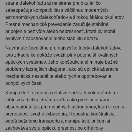
Adaptéry k okulárovým
strane ďalekohľadu aj na strane pre okulár, čo
výťahom
8
zabezpečuje kompatibilitu s väčšinou moderných
astronomických ďalekohľadov a širokou škálou okuliarov.
Primárne zrkadlá
9
Presné mechanické prevedenie zaručuje stabilné
pripojenie bez vôle alebo nepresností, ktoré by mohli
Sekundárne zrkadlá
6
ovplyvniť zaostrovanie alebo stabilitu obrazu.
Binokulárne
286
Navrhnuté špeciálne pre najvyššie triedy ďalekohľadov,
toto zrkadielko dokáže využiť plný potenciál kvalitných
Ornitológia a príroda
19
optických systémov. Jeho konštrukcia eliminuje bežné
problémy lacnejších diagonál, ako sú optické aberácie,
Vodeodolné
13
mechanická nestabilita alebo rýchle opotrebovanie
pohyblivých častí.
Turistika a cestovanie
149
Kompaktné rozmery a relatívne nízka hmotnosť robia z
Šport
59
tohto zrkadielka ideálnu voľbu ako pre stacionárne
observatóriá, tak pre mobilných astronómov, ktorí si cenia
Divadelné
2
prenosnosť svojho vybavenia. Robustná konštrukcia
odolá bežnému transportu a manipulácii, pričom si
Astronomické
44
zachováva svoju optickú presnosť po dlhé roky