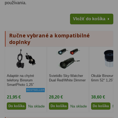
používania.
Diaľkomery a Nočné videnie
17
Diaľkomery
9
Vložiť do košíka
Nočné videnie
8
Ručne vybrané a kompatibilné
Monokulárne
49
doplnky
Turistika
22
Ornitológia
11
Všeobecné
16
Adaptér na chytré
Svietidlo Sky-Watcher
Okulár Binorum P
telefony Binorum
Dual Red/White Dimmer
6mm 52° 1,25″
Mikroskopy
93
SmartPhoto 1,25″
BESTSELLER
Pre deti
5
21,95 €
28,20 €
38,60 €
Do košíka
Na sklade
Do košíka
Na sklade
Do košíka
Na 
Školské
19