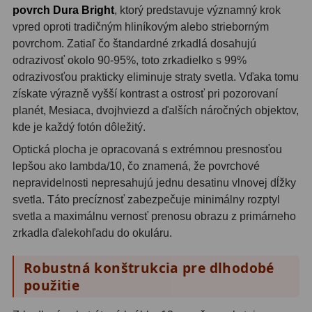
povrch Dura Bright
, ktorý predstavuje významný krok
vpred oproti tradičným hliníkovým alebo strieborným
Svietidlá
5
povrchom. Zatiaľ čo štandardné zrkadlá dosahujú
Čistiace prostriedky
28
odrazivosť okolo 90-95%, toto zrkadielko s 99%
odrazivosťou prakticky eliminuje straty svetla. Vďaka tomu
Púzdra a kufre
64
získate výrazně vyšší kontrast a ostrosť pri pozorovaní
planét, Mesiaca, dvojhviezd a ďalších náročných objektov,
Iné
10
kde je každý fotón dôležitý.
Montáže
93
Optická plocha je opracovaná s extrémnou presnosťou
lepšou ako lambda/10, čo znamená, že povrchové
Azimutálne AZ
5
nepravidelnosti nepresahujú jednu desatinu vlnovej dĺžky
svetla. Táto precíznosť zabezpečuje minimálny rozptyl
Equatoriálne EQ
19
svetla a maximálnu vernosť prenosu obrazu z primárneho
zrkadla ďalekohľadu do okuláru.
Fotografické montáže
5
Robustná konštrukcia pre dlhodobé
Statívy a piliere
3
použitie
Tubusové kruhy
10