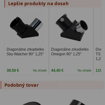
Biologické
34
Lepšie produkty na dosah
Digitální
8
Vreckové
10
Príslušenstvo
17
Meteostanice
52
Diagonálne zrkadielko
Diagonálne zrkadielko
Diago
Domáci
21
Sky-Watcher 90° 1,25″
Omegon 90° 1,25″
TS Op
1,25″
Pokročilé
5
38,50 €
44,40 €
119,8
Na sklade
Na sklade
Profesionálne
9
Čidlá
2
Podobný tovar
Teplomery a vlhkomery
15
Foto stativy
10