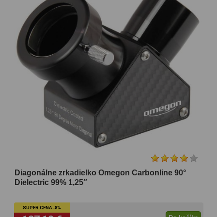
Lupy
69
Literatúra
10
Darčekové poukazy
28
Diagonálne zrkadielko Omegon Carbonline 90°
Dielectric 99% 1,25″
SUPER CENA -8%