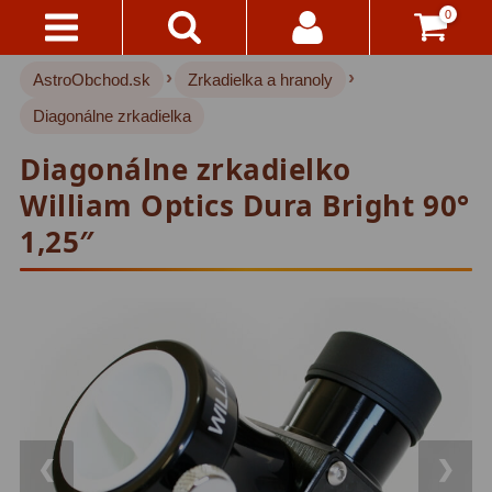
0
›
›
AstroObchod.sk
Zrkadielka a hranoly
Kontakty
Akce!
Diagonálne zrkadielka
Doprava
Hvezdárske ďalekohľady
222
Diagonálne zrkadielko
A
Platba
Pre deti
18
William Optics Dura Bright 90°
1,25″
Pre začiatočníkov
38
Všetko
O
Šošovkové
27
Nákupe
Zrkadlové
45
Vrátenie
Katadioptrické
7
Do
14
ED/Apochromáty
32
Dní
Ritchey-Chretien
12
❮
❯
Reklamácia