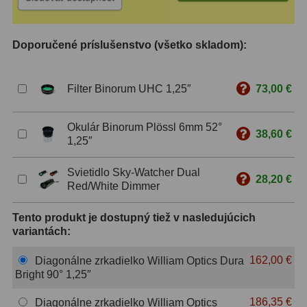
ZOOM
12
Doporučené príslušenstvo (všetko skladom):
ED a Flat Field
12
S mriežkou
6
Filter Binorum UHC 1,25″
73,00 €
Ostatné
30
Okulár Binorum Plössl 6mm 52°
38,60 €
1,25″
Barlow
65
Svietidlo Sky-Watcher Dual
Filtre
181
28,20 €
Red/White Dimmer
Mesačné a polarizačné
23
Tento produkt je dostupný tiež v nasledujúcich
variantách:
Slnečné
42
162,00 €
Diagonálne zrkadielko William Optics Dura
CLS a UHC
14
Bright 90° 1,25″
Širokopásmové
2
186,35 €
Diagonálne zrkadielko William Optics