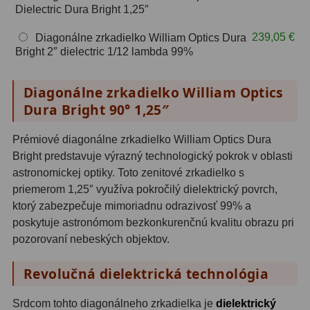
Dielectric Dura Bright 1,25″
OIII
21
239,05 €
Diagonálne zrkadielko William Optics Dura
Hβ
4
Bright 2″ dielectric 1/12 lambda 99%
SII
2
Diagonálne zrkadielko William Optics
Planetárne
7
Dura Bright 90° 1,25″
Farebné
66
Prémiové diagonálne zrkadielko William Optics Dura
Bright predstavuje výrazný technologický pokrok v oblasti
Astro príslušenstvo
175
astronomickej optiky. Toto zenitové zrkadielko s
priemerom 1,25″ využíva pokročilý dielektrický povrch,
Redukcia 1,25" a 2"
17
ktorý zabezpečuje mimoriadnu odrazivosť 99% a
Okulárové výťahy a ostrenie
1
poskytuje astronómom bezkonkurenčnú kvalitu obrazu pri
pozorovaní nebeských objektov.
Hľadáčiky
25
Revolučná dielektrická technológia
Binohlavy
3
Srdcom tohto diagonálneho zrkadielka je
dielektrický
Kolimátory
22