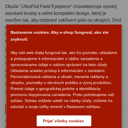
Planetárne kamery
19
Okulár "UltraFlat Field Eyepiece” charakterizuje vysoký
standard kvality a velmi kompaktní design, který je
Deep-Sky kamery
28
navržen tak, aby odstranil zakřivení pole na okrajích, čímž
Guiding kamery
14
dostáváme plochý nezkreslený obraz po celé ploše
Nastavenie cookies. Aby e-shop fungoval, ako ste
viditelného zorného pole až k okrajům, a to i u velmi
T-krúžky
16
zvyknutí.
rychlých dalekohledů.
Okulár má nadměrné okulárové čočky, takže zobrazuje to
Adaptéry projekční
11
Aby náš web ďalej fungoval tak, ako ho poznáte, ukladáme
největší možné zorné pole a má velkou vzdálenost
a pristupujeme k informáciám z vášho zariadenia a
Adaptéry T2
39
výstupní pupily – díky čemuž je vhodný také pro uživatele
spracovávame údaje o vašom správaní na tieto účely:
s brýlemi – a gumová očnice poskytuje pohodlný výhled.
Ukladanie a/alebo prístup k informáciám v zariadení,
Adaptéry M48
33
Personalizovaná reklama a obsah, meranie reklamy a
Všechny čočky mají širokopásmovou vícevrstvou
obsahu, poznatky o okruhoch publika a vývoj produktov,
antireflexní úpravu (FMC) a začerněné okraje objektivu.
Filtry L-RGB
7
Presné údaje o geografickej polohe a identifikácia
Zásuvné pouzdro je opatřeno závitem pro 1.25” filtry.
pomocou dopytovania zariadenia. Preto potrebujeme váš
Filtry Pass
6
súhlas. Súhlas môžete udeliť na všetky účely, môžete ho
odvolať a svoje voľby zmeniť v Nastavení súhlasu.
Parametre a špecifikácie
Filtry Block
10
Prijať všetky cookies
Ohnisková
10 mm
Zorné pole:
60°
Filtry Clip
5
vzdialenosť: