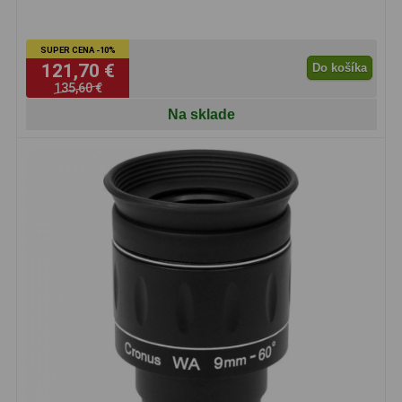
OIII
21
SUPER CENA -10%
Hβ
4
121,70 €
Do košíka
135,60 €
SII
2
Na sklade
Planetárne
7
Farebné
66
Astro príslušenstvo
175
Redukcia 1,25" a 2"
17
Okulárové výťahy a ostrenie
1
Hľadáčiky
25
Binohlavy
3
Kolimátory
22