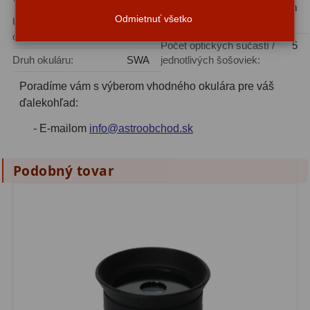
Vzdialenosť
16 mm
Filtry CCD Hα, OIII
7
Odmietnuť všetko
Upínací priemer
1,25″
výstupnej pupily:
okuláru:
Počet optických súčastí /
5
Filtrové kolesá a rámy
16
Druh okuláru:
SWA
jednotlivých šošoviek:
Rovnače a reduktory
13
Poradíme vám s výberom vhodného okulára pre váš
ďalekohľad:
Pointácia a zaostrenie
26
- E-mailom
info@astroobchod.sk
Kalibrace
8
ADC, Tilting
14
Podobný tovar
Rotátory
34
Komponenty
78
Helical výťahy
11
Okulárové výtahy
44