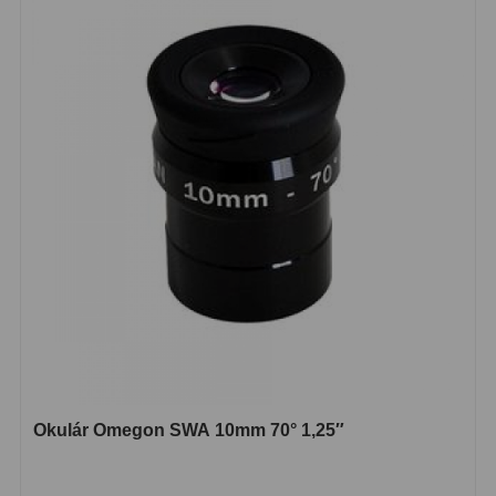
Diaľkomery a Nočné videnie
17
Diaľkomery
9
Nočné videnie
8
Monokulárne
49
Turistika
22
Ornitológia
11
Všeobecné
16
Mikroskopy
93
Pre deti
5
Okulár Omegon SWA 10mm 70° 1,25″
Školské
19