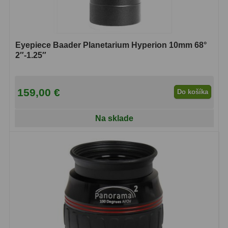
Lupy
69
Eyepiece Baader Planetarium Hyperion 10mm 68°
Literatúra
10
2″-1.25″
Darčekové poukazy
28
159,00 €
Do košíka
Na sklade