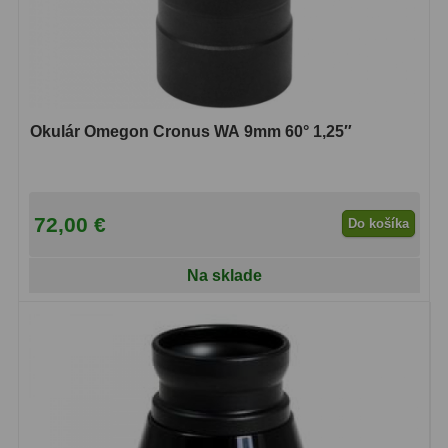
Svietidlá
5
Čistiace prostriedky
28
Púzdra a kufre
64
Okulár Omegon Cronus WA 9mm 60° 1,25″
Iné
10
Montáže
93
72,00 €
Do košíka
Azimutálne AZ
5
Na sklade
Equatoriálne EQ
19
Fotografické montáže
5
Statívy a piliere
3
Tubusové kruhy
10