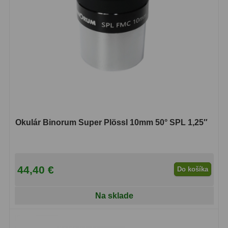
Adaptéry k okulárovým
výťahom
8
Primárne zrkadlá
9
Sekundárne zrkadlá
6
Binokulárne
286
Ornitológia a príroda
19
Okulár Binorum Super Plössl 10mm 50° SPL 1,25″
Vodeodolné
13
Turistika a cestovanie
149
Šport
59
44,40 €
Do košíka
Divadelné
2
Na sklade
Astronomické
44