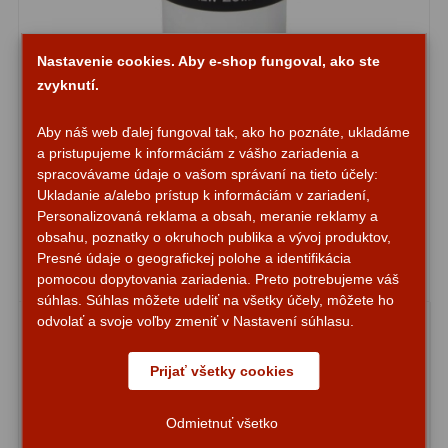
Svietidlá
5
Nastavenie cookies. Aby e-shop fungoval, ako ste
Čistiace prostriedky
28
zvyknutí.
Púzdra a kufre
64
Okulár Binorum DeepSky SuperView 20mm 68°
Aby náš web ďalej fungoval tak, ako ho poznáte, ukladáme
1,25″
a pristupujeme k informáciám z vášho zariadenia a
Iné
10
spracovávame údaje o vašom správaní na tieto účely:
Ukladanie a/alebo prístup k informáciám v zariadení,
Montáže
93
Personalizovaná reklama a obsah, meranie reklamy a
56,85 €
Do košíka
obsahu, poznatky o okruhoch publika a vývoj produktov,
Presné údaje o geografickej polohe a identifikácia
Azimutálne AZ
5
Na sklade
pomocou dopytovania zariadenia. Preto potrebujeme váš
súhlas. Súhlas môžete udeliť na všetky účely, môžete ho
Equatoriálne EQ
19
odvolať a svoje voľby zmeniť v Nastavení súhlasu.
Fotografické montáže
5
Prijať všetky cookies
Statívy a piliere
3
Odmietnuť všetko
Tubusové kruhy
10