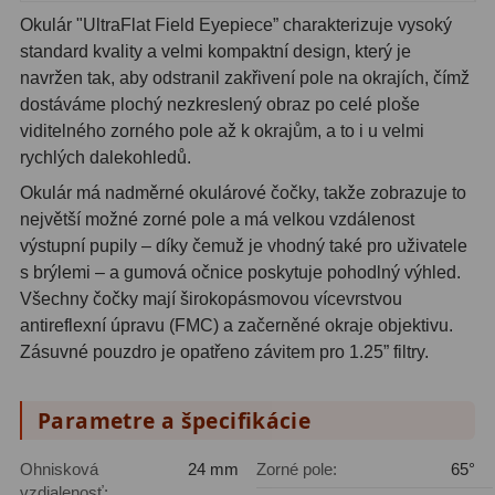
Planetárne kamery
19
Okulár "UltraFlat Field Eyepiece” charakterizuje vysoký
standard kvality a velmi kompaktní design, který je
Deep-Sky kamery
28
navržen tak, aby odstranil zakřivení pole na okrajích, čímž
Guiding kamery
14
dostáváme plochý nezkreslený obraz po celé ploše
viditelného zorného pole až k okrajům, a to i u velmi
T-krúžky
16
rychlých dalekohledů.
Okulár má nadměrné okulárové čočky, takže zobrazuje to
Adaptéry projekční
11
největší možné zorné pole a má velkou vzdálenost
Adaptéry T2
39
výstupní pupily – díky čemuž je vhodný také pro uživatele
s brýlemi – a gumová očnice poskytuje pohodlný výhled.
Adaptéry M48
33
Všechny čočky mají širokopásmovou vícevrstvou
antireflexní úpravu (FMC) a začerněné okraje objektivu.
Filtry L-RGB
7
Zásuvné pouzdro je opatřeno závitem pro 1.25” filtry.
Filtry Pass
6
Parametre a špecifikácie
Filtry Block
10
Ohnisková
24 mm
Zorné pole:
65°
Filtry Clip
5
vzdialenosť: