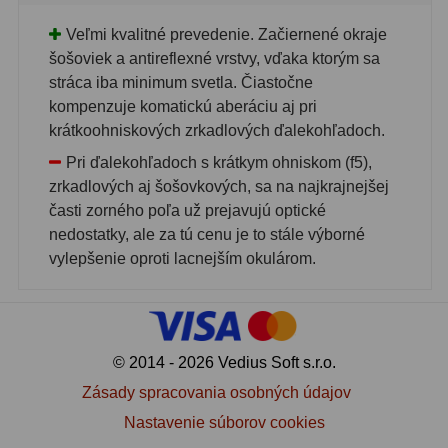
Adaptéry k okulárovým
výťahom
8
Veľmi kvalitné prevedenie. Začiernené okraje
šošoviek a antireflexné vrstvy, vďaka ktorým sa
Primárne zrkadlá
9
stráca iba minimum svetla. Čiastočne
kompenzuje komatickú aberáciu aj pri
Sekundárne zrkadlá
6
krátkoohniskových zrkadlových ďalekohľadoch.
Binokulárne
286
Pri ďalekohľadoch s krátkym ohniskom (f5),
zrkadlových aj šošovkových, sa na najkrajnejšej
Ornitológia a príroda
19
časti zorného poľa už prejavujú optické
nedostatky, ale za tú cenu je to stále výborné
Vodeodolné
13
vylepšenie oproti lacnejším okulárom.
Turistika a cestovanie
149
Šport
59
© 2014 - 2026 Vedius Soft s.r.o.
Divadelné
2
Zásady spracovania osobných údajov
Astronomické
44
Nastavenie súborov cookies