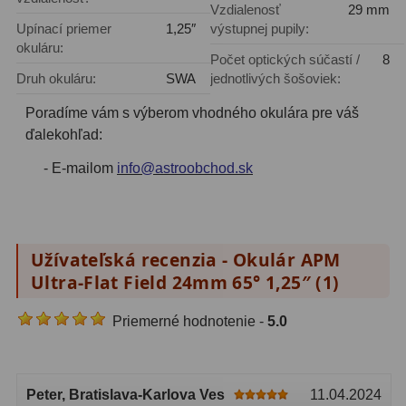
Vzdialenosť
29 mm
Filtry CCD Hα, OIII
7
Upínací priemer
1,25″
výstupnej pupily:
okuláru:
Počet optických súčastí /
8
Filtrové kolesá a rámy
16
Druh okuláru:
SWA
jednotlivých šošoviek:
Rovnače a reduktory
13
Poradíme vám s výberom vhodného okulára pre váš
ďalekohľad:
Pointácia a zaostrenie
26
- E-mailom
info@astroobchod.sk
Kalibrace
8
ADC, Tilting
14
Rotátory
34
Užívateľská recenzia - Okulár APM
Ultra-Flat Field 24mm 65° 1,25″ (
1
)
Komponenty
78
Priemerné hodnotenie -
5.0
Helical výťahy
11
Okulárové výtahy
44
Peter
, Bratislava-Karlova Ves
11.04.2024