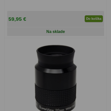
OIII
21
Hβ
4
59,95 €
Do košíka
SII
2
Na sklade
Planetárne
7
Farebné
66
Astro príslušenstvo
175
Redukcia 1,25" a 2"
17
Okulárové výťahy a ostrenie
1
Hľadáčiky
25
Binohlavy
3
Kolimátory
22