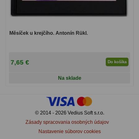
Filtry CCD Hα, OIII
7
Filtrové kolesá a rámy
16
Měsíček u krejčího. Antonín Rükl.
Rovnače a reduktory
13
Pointácia a zaostrenie
26
Kalibrace
8
7,65 €
Do košíka
ADC, Tilting
14
Na sklade
Rotátory
34
Komponenty
78
© 2014 - 2026 Vedius Soft s.r.o.
Helical výťahy
11
Zásady spracovania osobných údajov
Okulárové výtahy
44
Nastavenie súborov cookies