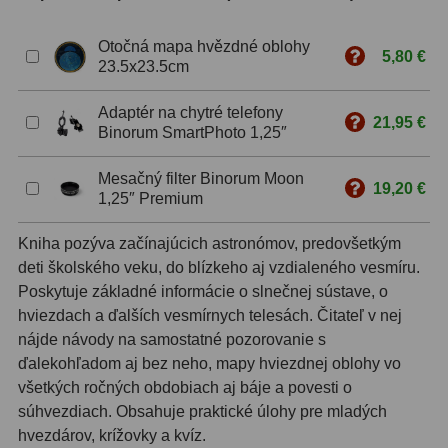
ZOOM
12
Otočná mapa hvězdné oblohy
5,80 €
23.5x23.5cm
ED a Flat Field
12
Adaptér na chytré telefony
21,95 €
S mriežkou
6
Binorum SmartPhoto 1,25″
Ostatné
30
Mesačný filter Binorum Moon
19,20 €
1,25″ Premium
Barlow
65
Kniha pozýva začínajúcich astronómov, predovšetkým
Filtre
182
deti školského veku, do blízkeho aj vzdialeného vesmíru.
Poskytuje základné informácie o slnečnej sústave, o
Mesačné a polarizačné
23
hviezdach a ďalších vesmírnych telesách. Čitateľ v nej
nájde návody na samostatné pozorovanie s
Slnečné
43
ďalekohľadom aj bez neho, mapy hviezdnej oblohy vo
CLS a UHC
14
všetkých ročných obdobiach aj báje a povesti o
súhvezdiach. Obsahuje praktické úlohy pre mladých
Širokopásmové
2
hvezdárov, krížovky a kvíz.