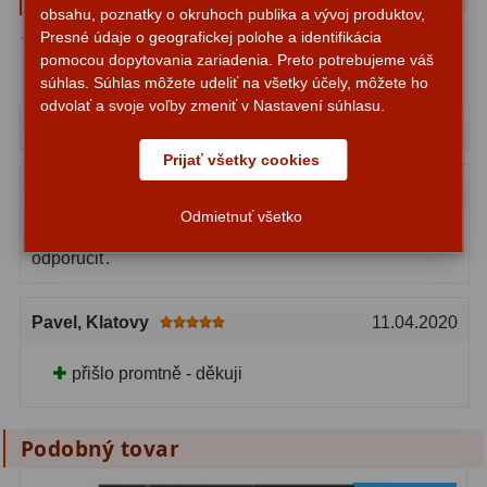
obsahu, poznatky o okruhoch publika a vývoj produktov,
Presné údaje o geografickej polohe a identifikácia
Priemerné hodnotenie -
5.0
Svietidlá
5
pomocou dopytovania zariadenia. Preto potrebujeme váš
súhlas. Súhlas môžete udeliť na všetky účely, môžete ho
Čistiace prostriedky
28
odvolať a svoje voľby zmeniť v Nastavení súhlasu.
Josef
, Vysoké Mýto
15.01.2026
Púzdra a kufre
64
Prijať všetky cookies
Iné
10
Milan
, Z-BOX Liptovská Teplá
24.02.2023
Odmietnuť všetko
Montáže
93
Opakovaný nákup bez problémov. Môžem len
odporučiť.
Azimutálne AZ
5
Pavel
, Klatovy
11.04.2020
Equatoriálne EQ
19
Fotografické montáže
5
přišlo promtně - děkuji
Statívy a piliere
3
Podobný tovar
Tubusové kruhy
10