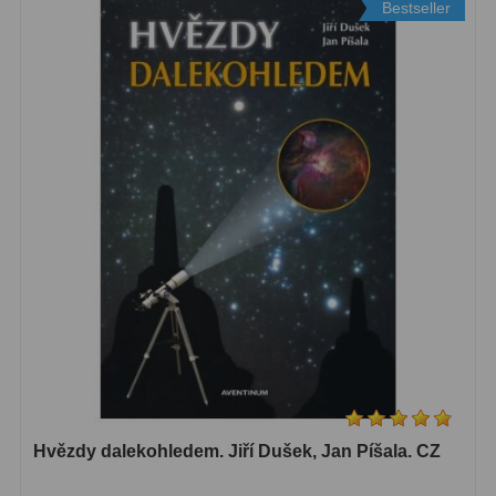
Bestseller
Motorové pohony
13
Lišty
8
Protizávažia
3
Iné
27
Zrkadielka a hranoly
61
Diagonálne zrkadielka
36
Diagonálne hranoly
7
Amici hranoly 45°
11
Amici hranoly 90°
7
Hvězdy dalekohledem. Jiří Dušek, Jan Píšala. CZ
Astrofotografia
306