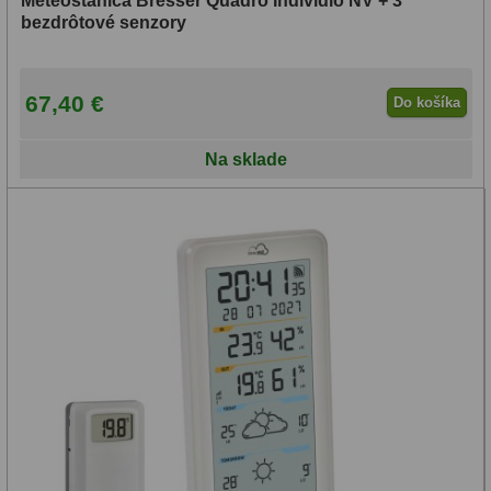
Meteostanica Bresser Quadro Individio NV + 3
bezdrôtové senzory
67,40 €
Do košíka
Na sklade