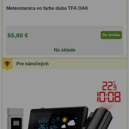
OIII
21
Meteostanica vo farbe duba TFA OAK
Hβ
4
SII
2
55,80 €
Do košíka
Planetárne
7
Na sklade
Farebné
66
Pre náročných
Astro príslušenstvo
175
Redukcia 1,25" a 2"
17
Okulárové výťahy a ostrenie
1
Hľadáčiky
25
Binohlavy
3
Kolimátory
22