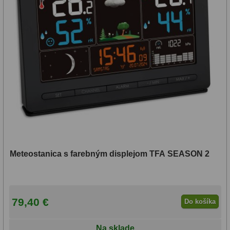
Adaptéry k okulárovým
výťahom
8
Primárne zrkadlá
9
Sekundárne zrkadlá
6
Binokulárne
286
Ornitológia a príroda
19
Vodeodolné
13
Turistika a cestovanie
149
Meteostanica s farebným displejom TFA SEASON 2
Šport
59
Divadelné
2
79,40 €
Do košíka
Astronomické
44
Na sklade