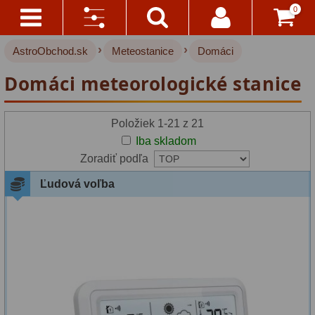
0
›
›
AstroObchod.sk
Meteostanice
Domáci
Kontakty
Akce!
Výrobca:
Domáci meteorologické stanice
Doprava
Hvezdárske ďalekohľady
222
Airbi
A
(2)
Platba
Pre deti
18
Položiek 1-21 z 21
Iba skladom
Bresser
Pre začiatočníkov
38
Všetko
Zoradiť podľa
O
(11)
Šošovkové
27
Ľudová voľba
Nákupe
Zrkadlové
45
National
Vrátenie
Geographic
Katadioptrické
7
Do
14
(1)
ED/Apochromáty
32
Dní
Ritchey-Chretien
12
TFA
Reklamácia