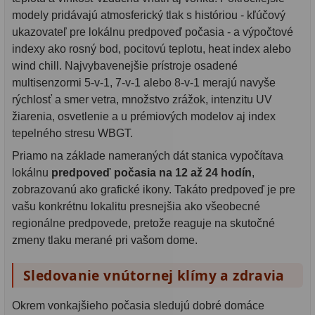
modely pridávajú atmosferický tlak s históriou - kľúčový
ukazovateľ pre lokálnu predpoveď počasia - a výpočtové
indexy ako rosný bod, pocitovú teplotu, heat index alebo
wind chill. Najvybavenejšie prístroje osadené
multisenzormi 5-v-1, 7-v-1 alebo 8-v-1 merajú navyše
rýchlosť a smer vetra, množstvo zrážok, intenzitu UV
žiarenia, osvetlenie a u prémiových modelov aj index
tepelného stresu WBGT.
Priamo na základe nameraných dát stanica vypočítava
lokálnu
predpoveď počasia na 12 až 24 hodín
,
zobrazovanú ako grafické ikony. Takáto predpoveď je pre
vašu konkrétnu lokalitu presnejšia ako všeobecné
regionálne predpovede, pretože reaguje na skutočné
zmeny tlaku merané pri vašom dome.
Sledovanie vnútornej klímy a zdravia
Okrem vonkajšieho počasia sledujú dobré domáce