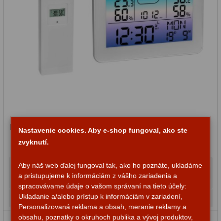
Meteostanica s predpoveďou počasia TFA Meteo Sky
Nastavenie cookies. Aby e-shop fungoval, ako ste
zvyknutí.
Aby náš web ďalej fungoval tak, ako ho poznáte, ukladáme
31,95 €
Do košíka
a pristupujeme k informáciám z vášho zariadenia a
spracovávame údaje o vašom správaní na tieto účely:
Ukladanie a/alebo prístup k informáciám v zariadení,
Na sklade
Personalizovaná reklama a obsah, meranie reklamy a
obsahu, poznatky o okruhoch publika a vývoj produktov,