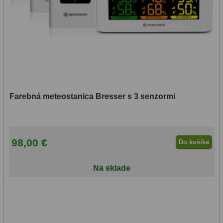
Lupy
69
Literatúra
10
Darčekové poukazy
28
Farebná meteostanica Bresser s 3 senzormi
98,00 €
Do košíka
Na sklade