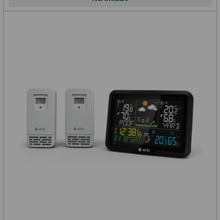
Diaľkomery a Nočné videnie
17
Diaľkomery
9
Nočné videnie
8
Monokulárne
49
Turistika
22
Ornitológia
11
Všeobecné
16
Mikroskopy
93
Pre deti
5
Školské
19