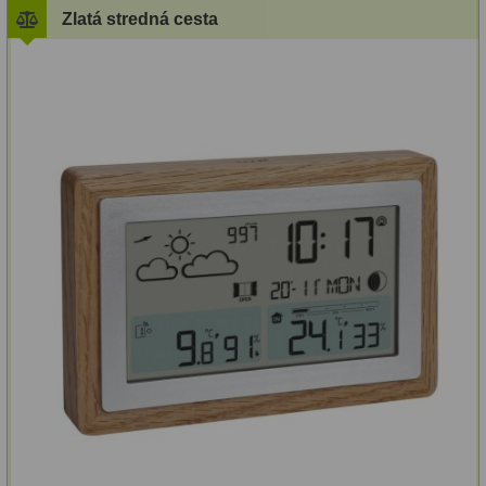
Zlatá stredná cesta
ZOOM
12
ED a Flat Field
12
S mriežkou
6
Ostatné
30
Barlow
65
Filtre
182
Mesačné a polarizačné
23
Slnečné
43
CLS a UHC
14
Širokopásmové
2