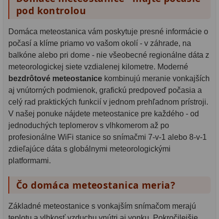
pod kontrolou
Domáca meteostanica vám poskytuje presné informácie o
počasí a klíme priamo vo vašom okolí - v záhrade, na
balkóne alebo pri dome - nie všeobecné regionálne dáta z
meteorologickej siete vzdialenej kilometre. Moderné
bezdrôtové meteostanice
kombinujú meranie vonkajších
aj vnútorných podmienok, grafickú predpoveď počasia a
celý rad praktických funkcií v jednom prehľadnom prístroji.
V našej ponuke nájdete meteostanice pre každého - od
jednoduchých teplomerov s vlhkomerom až po
profesionálne WiFi stanice so snímačmi 7-v-1 alebo 8-v-1
zdieľajúce dáta s globálnymi meteorologickými
platformami.
Čo domáca meteostanica meria?
Základné meteostanice s vonkajším snímačom merajú
teplotu a vlhkosť vzduchu vnútri aj vonku. Pokročilejšie