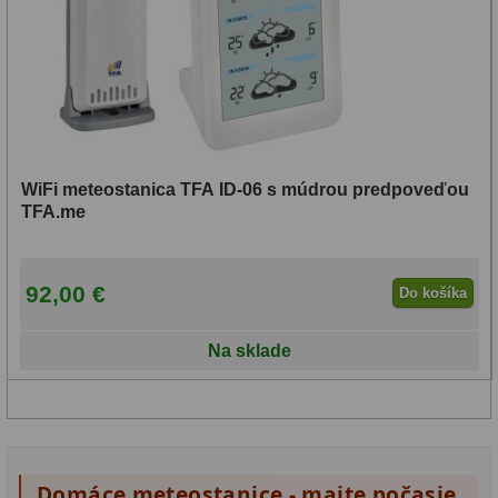
WiFi meteostanica TFA ID-06 s múdrou predpoveďou
TFA.me
92,00 €
Do košíka
Na sklade
Domáce meteostanice - majte počasie