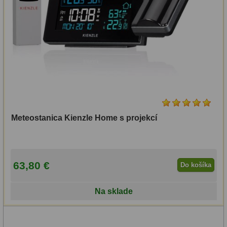
Svietidlá
5
Čistiace prostriedky
28
Púzdra a kufre
64
Iné
10
Montáže
93
Meteostanica Kienzle Home s projekcí
Azimutálne AZ
5
Equatoriálne EQ
19
63,80 €
Do košíka
Fotografické montáže
5
Na sklade
Statívy a piliere
3
Tubusové kruhy
10