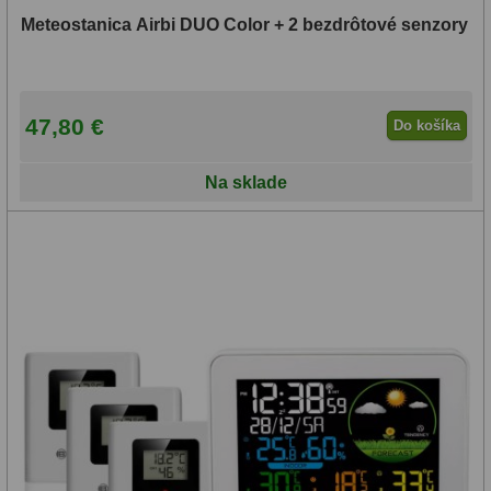
Biologické
34
Meteostanica Airbi DUO Color + 2 bezdrôtové senzory
Digitální
8
Vreckové
10
47,80 €
Do košíka
Príslušenstvo
17
Na sklade
Meteostanice
52
Domáci
21
Pokročilé
5
Profesionálne
9
Čidlá
2
Teplomery a vlhkomery
15
Foto stativy
10