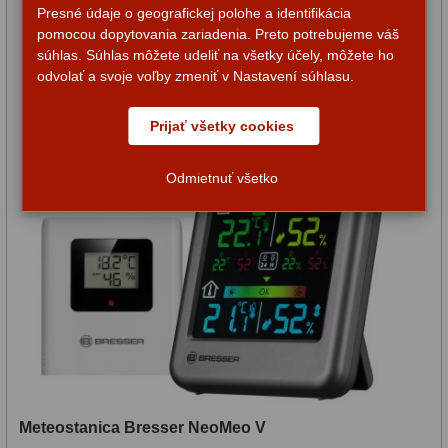
Presné údaje o geografickej polohe a identifikácia
pomocou dopytovania zariadenia. Preto potrebujeme váš
súhlas. Súhlas môžete udeliť na všetky účely, môžete ho
odvolať a svoje voľby zmeniť v Nastavení súhlasu.
Prijať všetky cookies
Odmietnuť všetko
Meteostanica Bresser NeoMeo V