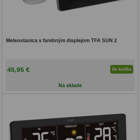
Filtry CCD Hα, OIII
7
Filtrové kolesá a rámy
16
Rovnače a reduktory
13
Meteostanica s farebným displejom TFA SUN 2
Pointácia a zaostrenie
26
Kalibrace
8
45,95 €
Do košíka
ADC, Tilting
14
Na sklade
Rotátory
34
Komponenty
78
Helical výťahy
11
Okulárové výtahy
44