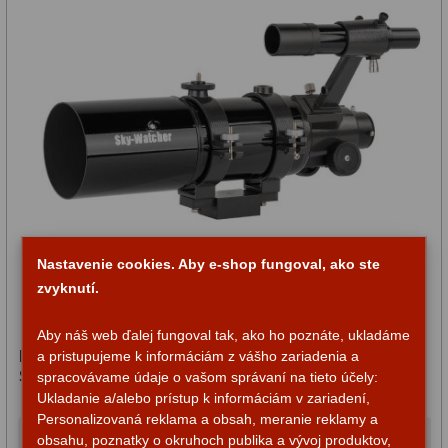
Nastavenie cookies. Aby e-shop fungoval, ako ste
zvyknutí.
Aby náš web ďalej fungoval tak, ako ho poznáte, ukladáme
Hvezdársky ďalekohľad Sky-Watcher AC 80/400
a pristupujeme k informáciám z vášho zariadenia a
StarTravel OTA
spracovávame údaje o vašom správaní na tieto účely:
Ukladanie a/alebo prístup k informáciám v zariadení,
Personalizovaná reklama a obsah, meranie reklamy a
obsahu, poznatky o okruhoch publika a vývoj produktov,