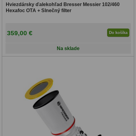
Hviezdársky ďalekohľad Bresser Messier 102/460
mm
Hexafoc OTA + Slnečný filter
(10)
359,00 €
Do košíka
>1500
mm
Na sklade
(6)
Zrušiť
vybrané
parametre