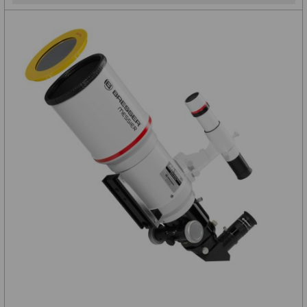
(9)
750-
899
mm
(9)
900-
1199
mm
(6)
1200-
1500