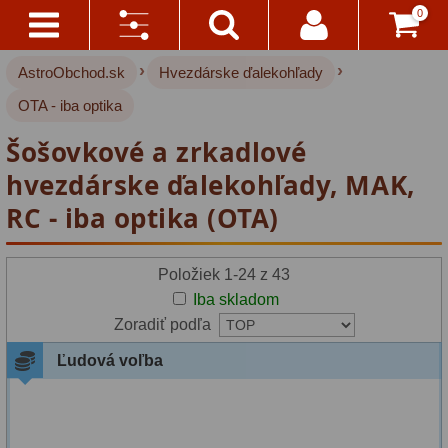
0
›
›
AstroObchod.sk
Hvezdárske ďalekohľady
Kontakty
Akce!
Výrobca:
OTA - iba optika
Doprava
Hvezdárske ďalekohľady
222
Boren-
Šošovkové a zrkadlové
A
Simon
Platba
Pre deti
18
hvezdárske ďalekohľady, MAK,
(5)
RC - iba optika (OTA)
Pre začiatočníkov
38
Všetko
O
Bresser
Šošovkové
27
Nákupe
Položiek 1-24 z 43
(2)
Zrkadlové
45
Iba skladom
Vrátenie
Zoradiť podľa
GSO
Katadioptrické
7
Do
Ľudová voľba
14
(3)
ED/Apochromáty
32
Dní
Ritchey-Chretien
12
Omegon
Reklamácia