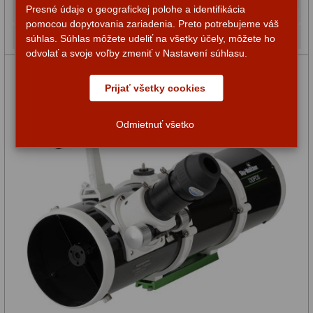
131,80 €
Do košíka
Presné údaje o geografickej polohe a identifikácia
pomocou dopytovania zariadenia. Preto potrebujeme váš
Na sklade
súhlas. Súhlas môžete udeliť na všetky účely, môžete ho
odvolať a svoje voľby zmeniť v Nastavení súhlasu.
Prijať všetky cookies
Odmietnuť všetko