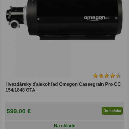
(4)
Lupy
69
>300mm
(3)
Literatúra
10
Darčekové poukazy
28
Ohnisková
vzdialenosť:
<500
mm
Hvezdársky ďalekohľad Omegon Cassegrain Pro CC
(4)
154/1848 OTA
500-
599,00 €
749
Do košíka
mm
Na sklade