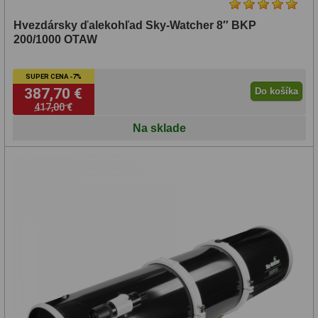
Hvezdársky ďalekohľad Sky-Watcher 8″ BKP
200/1000 OTAW
SUPER CENA -7%
387,70 €
Do košíka
417,00 €
Na sklade