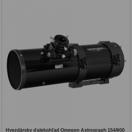
Hvezdársky ďalekohľad Omegon Astrograph 154/600