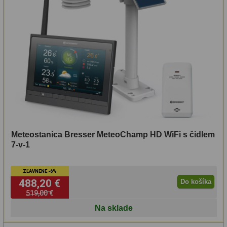
Svietidlá
5
Čistiace prostriedky
28
Púzdra a kufre
64
Iné
10
Montáže
93
Azimutálne AZ
5
Meteostanica Bresser MeteoChamp HD WiFi s čidlem
7-v-1
Equatoriálne EQ
19
ZĽAVNENÉ -6%
Fotografické montáže
5
488,20 €
Do košíka
519,00 €
Statívy a piliere
3
Na sklade
Tubusové kruhy
10