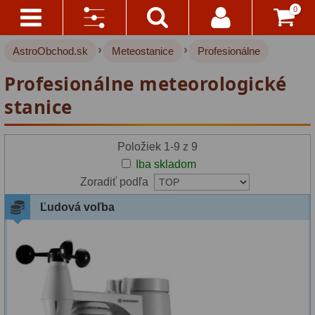
0
›
›
AstroObchod.sk
Meteostanice
Profesionálne
Kontakty
Akce!
Výrobca:
Profesionálne meteorologické
Doprava
Hvezdárske ďalekohľady
222
Bresser
stanice
A
(9)
Platba
Pre deti
18
Položiek 1-9 z 9
Pre začiatočníkov
38
Zrušiť
Všetko
Iba skladom
vybrané
O
Šošovkové
27
Zoradiť podľa
Nákupe
parametre
Ľudová voľba
Zrkadlové
45
Vrátenie
Katadioptrické
7
Do
14
ED/Apochromáty
32
Dní
Ritchey-Chretien
12
Reklamácia