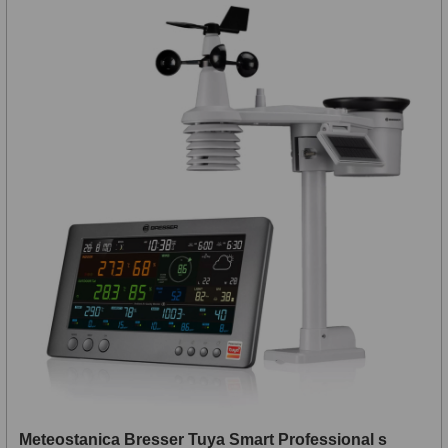
Motorové pohony
13
Lišty
8
Protizávažia
3
Iné
27
Zrkadielka a hranoly
61
Diagonálne zrkadielka
36
Diagonálne hranoly
7
Amici hranoly 45°
11
Amici hranoly 90°
7
Astrofotografia
306
Meteostanica Bresser Tuya Smart Professional s