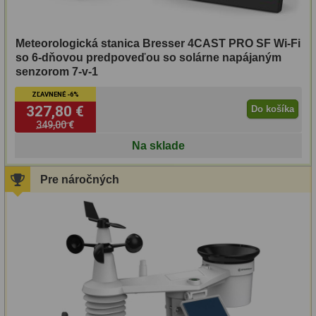
OIII
21
Hβ
4
Meteorologická stanica Bresser 4CAST PRO SF Wi-Fi
so 6-dňovou predpoveďou so solárne napájaným
senzorom 7-v-1
SII
2
ZĽAVNENÉ -6%
Planetárne
7
327,80 €
Do košíka
349,00 €
Farebné
66
Na sklade
Astro príslušenstvo
175
Pre náročných
Redukcia 1,25" a 2"
17
Okulárové výťahy a ostrenie
1
Hľadáčiky
25
Binohlavy
3
Kolimátory
22