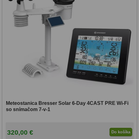
Adaptéry k okulárovým
výťahom
8
Primárne zrkadlá
9
Sekundárne zrkadlá
6
Binokulárne
286
Ornitológia a príroda
19
Vodeodolné
13
Turistika a cestovanie
149
Šport
59
Meteostanica Bresser Solar 6-Day 4CAST PRE Wi-Fi
so snímačom 7-v-1
Divadelné
2
Astronomické
44
320,00 €
Do košíka