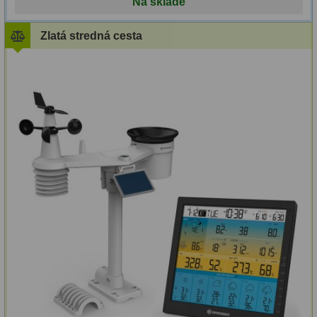
Na sklade
ZOOM
12
Zlatá stredná cesta
ED a Flat Field
12
S mriežkou
6
Ostatné
30
Barlow
65
Filtre
181
Mesačné a polarizačné
23
Slnečné
42
CLS a UHC
14
Širokopásmové
2