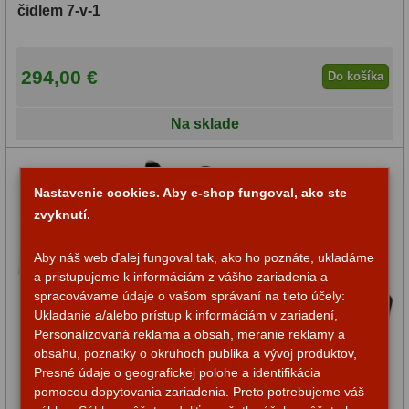
Planetárne kamery
19
čidlem 7-v-1
Deep-Sky kamery
28
294,00 €
Do košíka
Guiding kamery
14
T-krúžky
16
Na sklade
Adaptéry projekční
11
Nastavenie cookies. Aby e-shop fungoval, ako ste
Adaptéry T2
39
zvyknutí.
Adaptéry M48
33
Aby náš web ďalej fungoval tak, ako ho poznáte, ukladáme
a pristupujeme k informáciám z vášho zariadenia a
Filtry L-RGB
7
spracovávame údaje o vašom správaní na tieto účely:
Ukladanie a/alebo prístup k informáciám v zariadení,
Filtry Pass
6
Personalizovaná reklama a obsah, meranie reklamy a
obsahu, poznatky o okruhoch publika a vývoj produktov,
Filtry Block
10
Presné údaje o geografickej polohe a identifikácia
pomocou dopytovania zariadenia. Preto potrebujeme váš
Filtry Clip
5