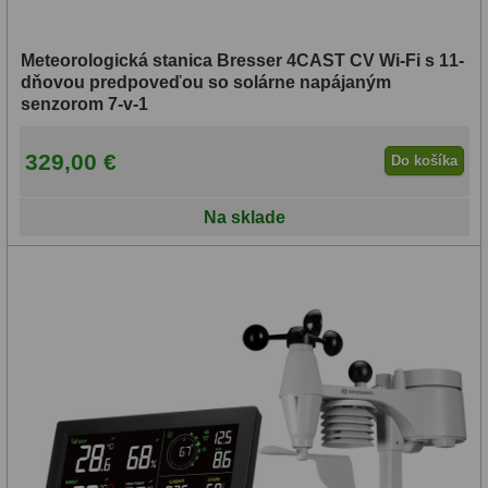
Biologické
34
Digitální
8
Meteorologická stanica Bresser 4CAST CV Wi-Fi s 11-
dňovou predpoveďou so solárne napájaným
Vreckové
10
senzorom 7-v-1
Príslušenstvo
17
329,00 €
Do košíka
Meteostanice
52
Na sklade
Domáci
21
Pokročilé
5
Profesionálne
9
Čidlá
2
Teplomery a vlhkomery
15
Foto stativy
10