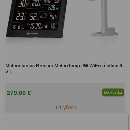
Lupy
69
Literatúra
10
Darčekové poukazy
28
Meteostanica Bresser MeteoTemp JW WiFi s čidlem 8-
v-1
279,00 €
Do košíka
3-4 týždne