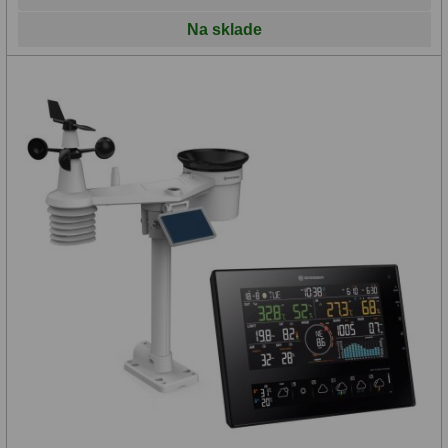
Diaľkomery a Nočné videnie
17
Na sklade
Diaľkomery
9
Nočné videnie
8
Monokulárne
49
Turistika
22
Ornitológia
11
Všeobecné
16
Mikroskopy
93
Pre deti
5
Školské
19