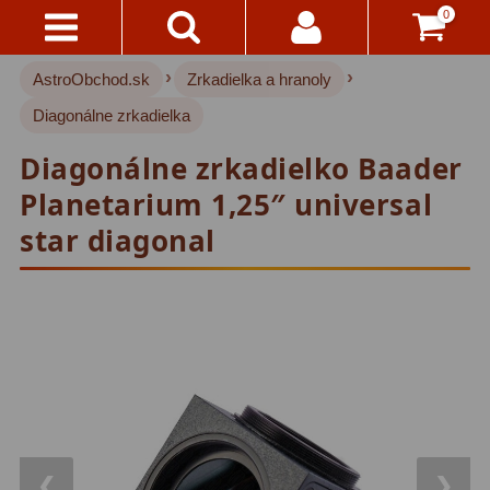
0
›
›
AstroObchod.sk
Zrkadielka a hranoly
Kontakty
Akce!
Diagonálne zrkadielka
Doprava
Hvezdárske ďalekohľady
222
Diagonálne zrkadielko Baader
A
Platba
Pre deti
18
Planetarium 1,25″ universal
star diagonal
Pre začiatočníkov
38
Všetko
O
Šošovkové
27
Nákupe
Zrkadlové
45
Vrátenie
Katadioptrické
7
Do
14
ED/Apochromáty
32
Dní
Ritchey-Chretien
12
Reklamácia
❮
❯