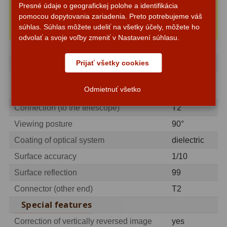
3-4 týždne
Presné údaje o geografickej polohe a identifikácia
Vložiť do košíka
pomocou dopytovania zariadenia. Preto potrebujeme váš
Sledovať dostupnost
ZOOM
12
súhlas. Súhlas môžete udeliť na všetky účely, môžete ho
odvolať a svoje voľby zmeniť v Nastavení súhlasu.
ED a Flat Field
12
Capacity
S mriežkou
6
Prijať všetky cookies
Diagonal
Ostatné
30
Type
Odmietnuť všetko
mirror
Barlow
65
Connection (to the telescope)
T2
Viewing posture
90°
Filtre
182
Coating of optical system
dielectric
Mesačné a polarizačné
23
Surface accuracy
1/10
Surface reflection
99
Slnečné
43
Connector (other end)
T2
CLS a UHC
14
Special features
Širokopásmové
2
Correction of vertically reversed image
yes