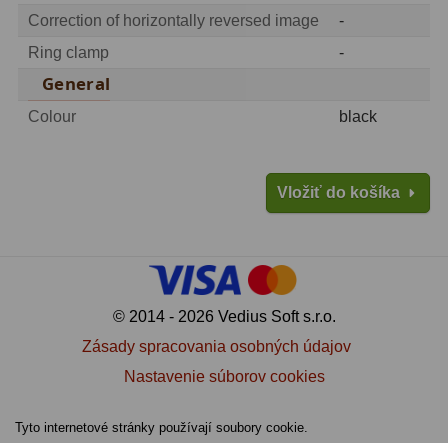
OIII
21
Correction of horizontally reversed image
-
Ring clamp
-
Hβ
4
General
SII
2
Colour
black
Planetárne
7
Farebné
66
Vložiť do košíka
Astro príslušenstvo
175
Redukcia 1,25" a 2"
17
© 2014 - 2026 Vedius Soft s.r.o.
Okulárové výťahy a ostrenie
1
Zásady spracovania osobných údajov
Hľadáčiky
25
Nastavenie súborov cookies
Binohlavy
3
Tyto internetové stránky používají soubory cookie.
Kolimátory
22