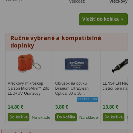
Velikost:
Vreckový
Adaptéry k okulárovým
výťahom
8
Vložiť do košíka
Primárne zrkadlá
9
Sekundárne zrkadlá
6
Ručne vybrané a kompatibilné
doplnky
Binokulárne
286
Ornitológia a príroda
19
Vodeodolné
13
Vreckový mikroskop
Obrúsok na optiku
LENSPEN New Or
Turistika a cestovanie
149
Carson MicroMini™ 20x
Binorum UltraClean
čistící pero na op
LED+UV Oranžový
Optical 30 x 30...
Šport
59
BESTSELLER
14,80 €
3,80 €
13,80 €
Divadelné
2
Do košíka
Na sklade
Do košíka
Na sklade
Do košíka
Na 
Astronomické
44