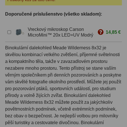
ZOOM
12
Doporučené príslušenstvo (všetko skladom):
ED a Flat Field
12
Vreckový mikroskop Carson
14,85 €
MicroMini™ 20x LED+UV Modrý
S mriežkou
6
Ostatné
30
Binokulární dalekohled Meade Wilderness 8x32 je
skvělou kombinací velkého zvětšení, příjemné světelnosti
Barlow
65
a kompaktního těla, takže v zavazadlovém prostoru
nezabere mnoho prostoru. Tento přístroj se stane vaším
Filtre
181
věrným společníkem při denních pozorováních a poskytne
vám skvělé fotografie okolního prostředí. Můžete jej použít
Mesačné a polarizačné
23
pro pozorování ptáků, sportovních událostí, pro studium
přírody a volně žijících zvířat. Binokulární dalekohled
Slnečné
42
Meade Wilderness 8x32 můžete použít za jakýchkoliv
CLS a UHC
14
povětrnostních podmínek, včetně extrémních podmínek,
bez obav o bezpečnost. Je nejlepší volbou pro milovníky
Širokopásmové
2
pěší turistiky a cestovatele divočinou. Binokulární