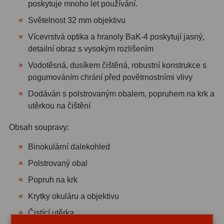
poskytuje mnoho let používání.
Světelnost 32 mm objektivu
Svietidlá
5
Vícevrstvá optika a hranoly BaK-4 poskytují jasný,
Čistiace prostriedky
28
detailní obraz s vysokým rozlišením
Púzdra a kufre
64
Vodotěsná, dusíkem čištěná, robustní konstrukce s
pogumováním chrání před povětrnostními vlivy
Iné
10
Dodáván s polstrovaným obalem, popruhem na krk a
utěrkou na čištění
Montáže
93
Obsah soupravy:
Azimutálne AZ
5
Binokulární dalekohled
Equatoriálne EQ
19
Polstrovaný obal
Fotografické montáže
5
Popruh na krk
Statívy a piliere
3
Krytky okuláru a objektivu
Čistící utěrka
Tubusové kruhy
10