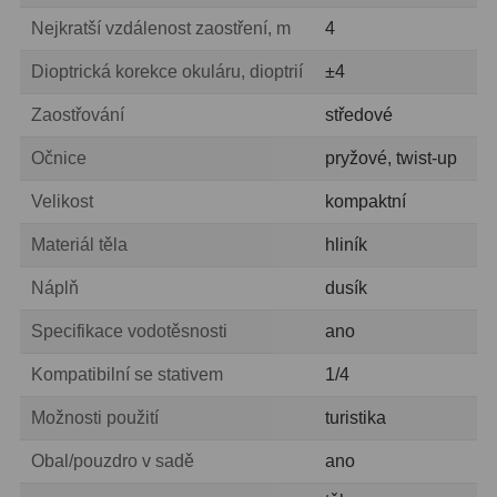
Planetárne kamery
19
Nejkratší vzdálenost zaostření, m
4
Deep-Sky kamery
28
Dioptrická korekce okuláru, dioptrií
±4
Guiding kamery
14
Zaostřování
středové
T-krúžky
16
Očnice
pryžové, twist-up
Adaptéry projekční
11
Velikost
kompaktní
Adaptéry T2
39
Materiál těla
hliník
Náplň
dusík
Adaptéry M48
33
Specifikace vodotěsnosti
ano
Filtry L-RGB
7
Kompatibilní se stativem
1/4
Filtry Pass
6
Možnosti použití
turistika
Filtry Block
10
Obal/pouzdro v sadě
ano
Filtry Clip
5