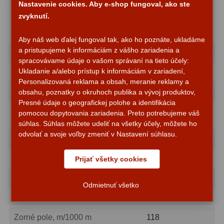
Nastavenie cookies. Aby e-shop fungoval, ako ste
Návod k použití a záruční list
Motorové pohony
13
zvyknutí.
Lišty
8
Aby náš web ďalej fungoval tak, ako ho poznáte, ukladáme
a pristupujeme k informáciám z vášho zariadenia a
Zvětšení, x
8
Protizávažia
3
spracovávame údaje o vašom správaní na tieto účely:
Ukladanie a/alebo prístup k informáciám v zariadení,
Typ
Střechový hranol
Iné
27
Personalizovaná reklama a obsah, meranie reklamy a
Materiál optiky
BaK-4
obsahu, poznatky o okruhoch publika a vývoj produktov,
Zrkadielka a hranoly
61
Presné údaje o geografickej polohe a identifikácia
několikanásobná
pomocou dopytovania zariadenia. Preto potrebujeme váš
Povrchová úprava optiky
Diagonálne zrkadielka
36
antireflexní vrstva
súhlas. Súhlas môžete udeliť na všetky účely, môžete ho
odvolať a svoje voľby zmeniť v Nastavení súhlasu.
Průměr objektivu (apertura), mm
32
Diagonálne hranoly
7
Výstupní pupila, mm
4
Prijať všetky cookies
Amici hranoly 45°
11
Oční reliéf, mm
17,8
Amici hranoly 90°
7
Odmietnuť všetko
Zorné pole, °
6,8
Astrofotografia
306
Zorné pole, m/1000 m
118