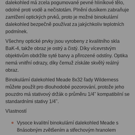
dalekohled má zcela pogumované pevné hliníkové tělo,
OIII
21
odolné proti vodě a nečistotám. Plnění dusíkem zabraňuje
zamlžení optických prvků, proto je možné binokulární
Hβ
4
dalekohled bezpečně používat za jakýchkoliv teplotních
SII
2
podmínek.
Všechny optické prvky jsou vyrobeny z kvalitního skla
Planetárne
7
BaK-4, takže obraz je ostrý a čistý. Díky vícevrstvým
objektivům obdržíte syté barvy a přirozené odstíny. Optika
Farebné
66
nemá vnitřní odrazy, díky čemuž získáte skvělý reálný
obraz.
Astro príslušenstvo
175
Binokulární dalekohled Meade 8x32 řady Wilderness
Redukcia 1,25" a 2"
17
můžete použít pro dlouhodobé pozorování, protože jeho
pouzdro má stativový držák o průměru 1/4" kompatibilní se
Okulárové výťahy a ostrenie
1
standardními stativy 1/4".
Hľadáčiky
25
Vlastností
Binohlavy
3
Vysoce kvalitní binokulární dalekohled Meade s
8násobným zvětšením a střechovým hranolem
Kolimátory
22