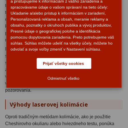
a pristupujeme k informáciám z vášho zariadenia a
teleskopu. Po zapnutí laser vytvorí lúč, ktorý prechádza
Motorové pohony
13
spracovávame údaje o vašom správaní na tieto účely:
tubusom teleskopu a dopadá na hlavné zrkadlo. Odtiaľ sa
Ukladanie a/alebo prístup k informáciám v zariadení,
Lišty
8
Personalizovaná reklama a obsah, meranie reklamy a
odráža späť a mal by dopadať presne na stred terčíka na
obsahu, poznatky o okruhoch publika a vývoj produktov,
kolimátore. Ak lúč nedopadá do stredu, je nutné upraviť
Protizávažia
3
Presné údaje o geografickej polohe a identifikácia
polohu hlavného alebo sekundárneho zrkadla pomocou
pomocou dopytovania zariadenia. Preto potrebujeme váš
nastavovacích skrutiek.
Iné
27
súhlas. Súhlas môžete udeliť na všetky účely, môžete ho
Nastavovanie sa vykonáva postupne - najprv sa upravuje
odvolať a svoje voľby zmeniť v Nastavení súhlasu.
Zrkadielka a hranoly
61
sekundárne zrkadlo tak, aby laserový lúč prechádzal
stredom tubusu, potom sa nastavuje hlavné zrkadlo tak,
Prijať všetky cookies
Diagonálne zrkadielka
36
aby sa lúč vracel presne do stredu terčíka. Celý proces
vyžaduje trpezlivosť a jemné postupné úpravy, ale
Odmietnuť všetko
Diagonálne hranoly
7
výsledok sa prejaví dramatickým zlepšením kvality
pozorovania.
Amici hranoly 45°
11
Výhody laserovej kolimácie
Amici hranoly 90°
7
Oproti tradičným metódam kolimácie, ako je použitie
Astrofotografia
306
Cheshirovho okuliaru alebo hviezdneho testu, ponúka