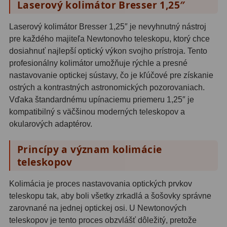
Laserový kolimátor Bresser 1,25″
ZOOM
12
Laserový kolimátor Bresser 1,25″ je nevyhnutný nástroj
pre každého majiteľa Newtonovho teleskopu, ktorý chce
ED a Flat Field
12
dosiahnuť najlepší optický výkon svojho prístroja. Tento
S mriežkou
6
profesionálny kolimátor umožňuje rýchle a presné
nastavovanie optickej sústavy, čo je kľúčové pre získanie
Ostatné
30
ostrých a kontrastných astronomických pozorovaniach.
Vďaka štandardnému upínaciemu priemeru 1,25″ je
Barlow
65
kompatibilný s väčšinou moderných teleskopov a
okularových adaptérov.
Filtre
181
Princípy a význam kolimácie
Mesačné a polarizačné
23
teleskopov
Slnečné
42
Kolimácia je proces nastavovania optických prvkov
CLS a UHC
14
teleskopu tak, aby boli všetky zrkadlá a šošovky správne
zarovnané na jednej optickej osi. U Newtonových
Širokopásmové
2
teleskopov je tento proces obzvlášť dôležitý, pretože