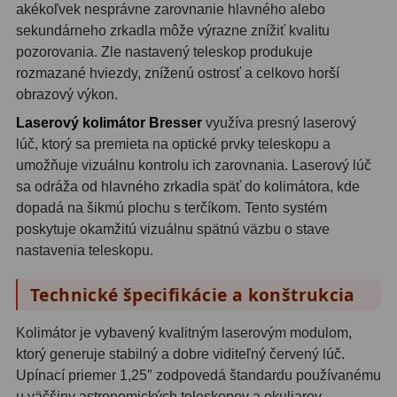
akékoľvek nesprávne zarovnanie hlavného alebo
OIII
21
sekundárneho zrkadla môže výrazne znížiť kvalitu
pozorovania. Zle nastavený teleskop produkuje
Hβ
4
rozmazané hviezdy, zníženú ostrosť a celkovo horší
SII
2
obrazový výkon.
Laserový kolimátor Bresser
využíva presný laserový
Planetárne
7
lúč, ktorý sa premieta na optické prvky teleskopu a
umožňuje vizuálnu kontrolu ich zarovnania. Laserový lúč
Farebné
66
sa odráža od hlavného zrkadla späť do kolimátora, kde
Astro príslušenstvo
175
dopadá na šikmú plochu s terčíkom. Tento systém
poskytuje okamžitú vizuálnu spätnú väzbu o stave
Redukcia 1,25" a 2"
17
nastavenia teleskopu.
Okulárové výťahy a ostrenie
1
Technické špecifikácie a konštrukcia
Hľadáčiky
25
Kolimátor je vybavený kvalitným laserovým modulom,
ktorý generuje stabilný a dobre viditeľný červený lúč.
Binohlavy
3
Upínací priemer 1,25″ zodpovedá štandardu používanému
u väčšiny astronomických teleskopov a okuliarov.
Kolimátory
22