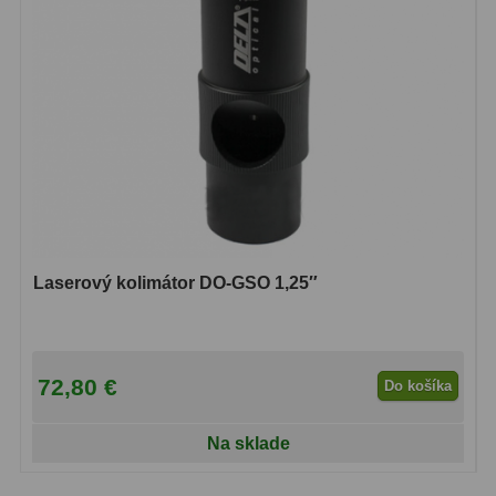
Diaľkomery a Nočné videnie
17
Diaľkomery
9
Nočné videnie
8
Monokulárne
49
Turistika
22
Ornitológia
11
Laserový kolimátor DO-GSO 1,25″
Všeobecné
16
Mikroskopy
93
72,80 €
Do košíka
Pre deti
5
Na sklade
Školské
19