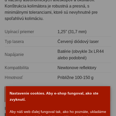
Konštrukcia kolimátora je robustná a presná, s
Svietidlá
5
minimálnymi toleranciami, ktoré sú nevyhnutné pre
spoľahlivú kolimáciu.
Čistiace prostriedky
28
Upínací priemer
1,25″ (31,7 mm)
Púzdra a kufre
64
Typ lasera
Červený diódový laser
Iné
10
Batérie (obvykle 3x LR44
Napájanie
Montáže
93
alebo podobné)
Azimutálne AZ
5
Kompatibilita
Newtonove reflektory
Hmotnosť
Približne 100-150 g
Equatoriálne EQ
19
Fotografické montáže
5
Postup kolimácie s laserovým
Nastavenie cookies. Aby e-shop fungoval, ako ste
kolimátorom
zvyknutí.
Statívy a piliere
3
Proces kolimácie začína vložením
laserového
Tubusové kruhy
10
Aby náš web ďalej fungoval tak, ako ho poznáte, ukladáme
kolimátora
do okuliaru alebo priamo do fokusera