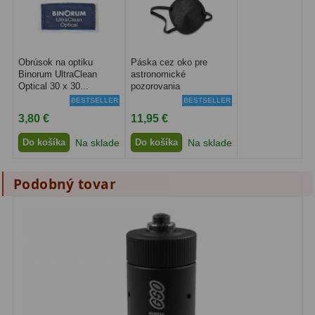
Adaptéry k okulárovým
výťahom
8
Primárne zrkadlá
9
Obrúsok na optiku
Páska cez oko pre
Binorum UltraClean
astronomické
Sekundárne zrkadlá
6
Optical 30 x 30...
pozorovania
BESTSELLER
BESTSELLER
Binokulárne
286
3,80 €
11,95 €
Do košíka
Na sklade
Do košíka
Na sklade
Ornitológia a príroda
19
Vodeodolné
13
Podobný tovar
Turistika a cestovanie
149
Šport
59
Divadelné
2
Astronomické
44