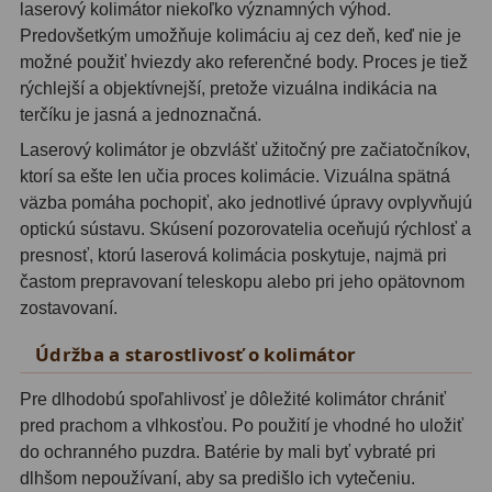
laserový kolimátor niekoľko významných výhod.
Planetárne kamery
19
Predovšetkým umožňuje kolimáciu aj cez deň, keď nie je
Deep-Sky kamery
28
možné použiť hviezdy ako referenčné body. Proces je tiež
rýchlejší a objektívnejší, pretože vizuálna indikácia na
Guiding kamery
14
terčíku je jasná a jednoznačná.
T-krúžky
16
Laserový kolimátor je obzvlášť užitočný pre začiatočníkov,
ktorí sa ešte len učia proces kolimácie. Vizuálna spätná
Adaptéry projekční
11
väzba pomáha pochopiť, ako jednotlivé úpravy ovplyvňujú
optickú sústavu. Skúsení pozorovatelia oceňujú rýchlosť a
Adaptéry T2
39
presnosť, ktorú laserová kolimácia poskytuje, najmä pri
častom prepravovaní teleskopu alebo pri jeho opätovnom
Adaptéry M48
33
zostavovaní.
Filtry L-RGB
7
Údržba a starostlivosť o kolimátor
Filtry Pass
6
Pre dlhodobú spoľahlivosť je dôležité kolimátor chrániť
pred prachom a vlhkosťou. Po použití je vhodné ho uložiť
Filtry Block
10
do ochranného puzdra. Batérie by mali byť vybraté pri
Filtry Clip
5
dlhšom nepoužívaní, aby sa predišlo ich vytečeniu.