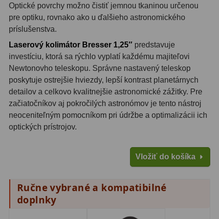
Optické povrchy možno čistiť jemnou tkaninou určenou
Filtry CCD Hα, OIII
7
pre optiku, rovnako ako u ďalšieho astronomického
príslušenstva.
Filtrové kolesá a rámy
16
Laserový kolimátor Bresser 1,25″
predstavuje
Rovnače a reduktory
13
investíciu, ktorá sa rýchlo vyplatí každému majiteľovi
Newtonovho teleskopu. Správne nastavený teleskop
Pointácia a zaostrenie
26
poskytuje ostrejšie hviezdy, lepší kontrast planetárnych
detailov a celkovo kvalitnejšie astronomické zážitky. Pre
Kalibrace
8
začiatočníkov aj pokročilých astronómov je tento nástroj
ADC, Tilting
14
neoceniteľným pomocníkom pri údržbe a optimalizácii ich
optických prístrojov.
Rotátory
34
Vložiť do košíka
Komponenty
78
Helical výťahy
11
Ručne vybrané a kompatibilné
doplnky
Okulárové výtahy
44