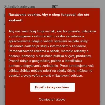
Zdanlivé pole zoru
80°
Svietidlá
5
Nastavenie cookies. Aby e-shop fungoval, ako ste
Pripojenie
2″
Čistiace prostriedky
28
zvyknutí.
Optické pokrytie
Viacvrstvové
Púzdra a kufre
64
Aby náš web ďalej fungoval tak, ako ho poznáte, ukladáme
Vzdialenosť očice
22 mm
a pristupujeme k informáciám z vášho zariadenia a
Iné
10
spracovávame údaje o vašom správaní na tieto účely:
Počet optických skupín
5
Ukladanie a/alebo prístup k informáciám v zariadení,
Montáže
93
Personalizovaná reklama a obsah, meranie reklamy a
Filterový závit
Áno
obsahu, poznatky o okruhoch publika a vývoj produktov,
Nastaviteľná očnica
Áno (skladacia)
Azimutálne AZ
Presné údaje o geografickej polohe a identifikácia
5
pomocou dopytovania zariadenia. Preto potrebujeme váš
Dĺžka
114 mm
Equatoriálne EQ
súhlas. Súhlas môžete udeliť na všetky účely, môžete ho
19
odvolať a svoje voľby zmeniť v Nastavení súhlasu.
Materiál tela
Hliník
Fotografické montáže
5
Hmotnosť
550 g
Prijať všetky cookies
Statívy a piliere
3
O značke APM
Odmietnuť všetko
Tubusové kruhy
10