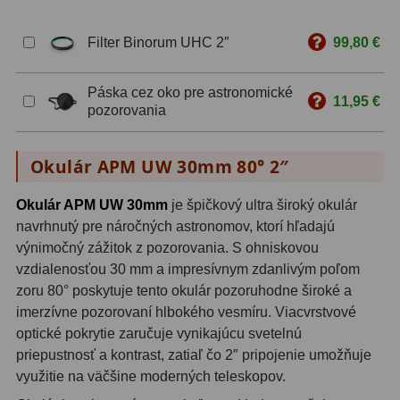
ZOOM
12
Filter Binorum UHC 2″
99,80 €
ED a Flat Field
12
Páska cez oko pre astronomické
11,95 €
pozorovania
S mriežkou
6
Ostatné
30
Okulár APM UW 30mm 80° 2″
Barlow
65
Okulár APM UW 30mm
je špičkový ultra široký okulár
navrhnutý pre náročných astronomov, ktorí hľadajú
Filtre
183
výnimočný zážitok z pozorovania. S ohniskovou
Mesačné a polarizačné
23
vzdialenosťou 30 mm a impresívnym zdanlivým poľom
zoru 80° poskytuje tento okulár pozoruhodne široké a
Slnečné
44
imerzívne pozorovaní hlbokého vesmíru. Viacvrstvové
optické pokrytie zaručuje vynikajúcu svetelnú
CLS a UHC
14
priepustnosť a kontrast, zatiaľ čo 2″ pripojenie umožňuje
využitie na väčšine moderných teleskopov.
Širokopásmové
2