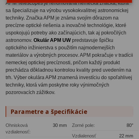
APM Telescopes je renomovaná nemecká značka, ktorá
Motorové pohony
13
sa špecializuje na výrobu vysokokvalitnej astronomickej
techniky. Značka APM je známa svojím dôrazom na
Lišty
8
precízne optické riešenia a inovačné technológie, ktoré
uspokojujú potreby ako začínajúcich, tak aj pokročilých
Protizávažia
3
astronomov.
Okulár APM UW
predstavuje špičku
Iné
27
optického inžinierstva s použitím najmodernejších
materiálov a výrobných procesov. APM pokračuje v tradícii
Zrkadielka a hranoly
61
nemeckej optickej precíznosti, pričom každý produkt
prechádza dôkladnou kontrolou kvality pred uvedením na
Diagonálne zrkadielka
36
trh. Výber okulára APM znamená investíciu do spoľahlivej
techniky, ktorá vám poskytne roky výnimočných
Diagonálne hranoly
7
pozorovacích zážitkov.
Amici hranoly 45°
11
Parametre a špecifikácie
Amici hranoly 90°
7
Ohnisková
30 mm
Zorné pole:
80°
Astrofotografia
306
vzdialenosť:
Vzdialenosť
22 mm