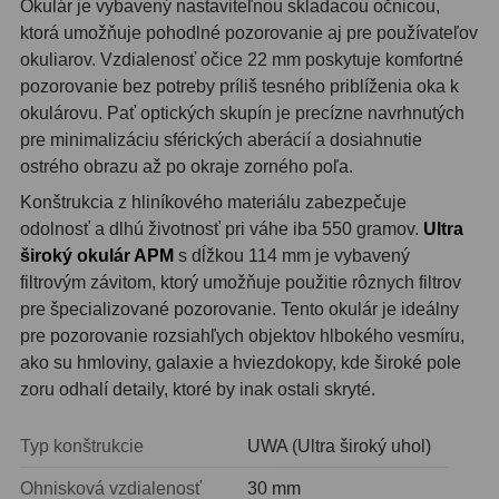
Okulár je vybavený nastaviteľnou skladacou očnicou,
OIII
21
ktorá umožňuje pohodlné pozorovanie aj pre používateľov
okuliarov. Vzdialenosť očice 22 mm poskytuje komfortné
Hβ
4
pozorovanie bez potreby príliš tesného priblíženia oka k
okulárovu. Pať optických skupín je precízne navrhnutých
SII
2
pre minimalizáciu sférických aberácií a dosiahnutie
Planetárne
7
ostrého obrazu až po okraje zorného poľa.
Konštrukcia z hliníkového materiálu zabezpečuje
Farebné
66
odolnosť a dlhú životnosť pri váhe iba 550 gramov.
Ultra
široký okulár APM
s dĺžkou 114 mm je vybavený
Astro príslušenstvo
175
filtrovým závitom, ktorý umožňuje použitie rôznych filtrov
pre špecializované pozorovanie. Tento okulár je ideálny
Redukcia 1,25" a 2"
17
pre pozorovanie rozsiahľych objektov hlbokého vesmíru,
Okulárové výťahy a ostrenie
1
ako su hmloviny, galaxie a hviezdokopy, kde široké pole
zoru odhalí detaily, ktoré by inak ostali skryté.
Hľadáčiky
25
Typ konštrukcie
UWA (Ultra široký uhol)
Binohlavy
3
Ohnisková vzdialenosť
30 mm
Kolimátory
22