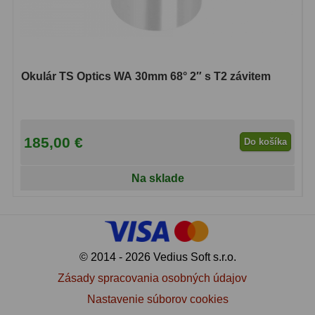
Adaptéry k okulárovým
výťahom
8
Primárne zrkadlá
9
Okulár TS Optics WA 30mm 68° 2″ s T2 závitem
Sekundárne zrkadlá
6
Binokulárne
286
185,00 €
Do košíka
Ornitológia a príroda
19
Vodeodolné
13
Na sklade
Turistika a cestovanie
149
Šport
59
© 2014 - 2026 Vedius Soft s.r.o.
Divadelné
2
Zásady spracovania osobných údajov
Astronomické
44
Nastavenie súborov cookies