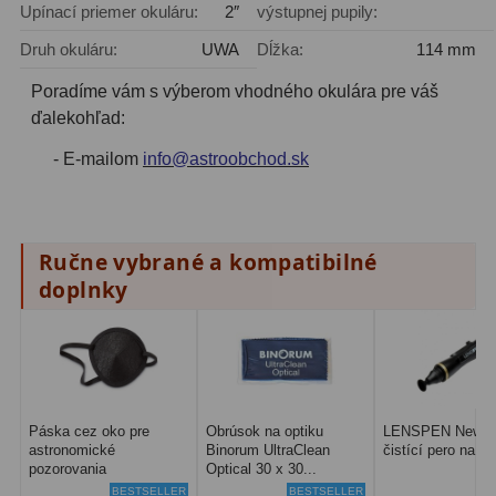
Planetárne kamery
19
Upínací priemer okuláru:
2″
výstupnej pupily:
Druh okuláru:
UWA
Dĺžka:
114 mm
Deep-Sky kamery
28
Poradíme vám s výberom vhodného okulára pre váš
Guiding kamery
14
ďalekohľad:
T-krúžky
16
- E-mailom
info@astroobchod.sk
Adaptéry projekční
11
Adaptéry T2
39
Ručne vybrané a kompatibilné
doplnky
Adaptéry M48
33
Filtry L-RGB
7
Filtry Pass
6
Filtry Block
10
Páska cez oko pre
Obrúsok na optiku
LENSPEN New Or
astronomické
Binorum UltraClean
čistící pero na op
pozorovania
Optical 30 x 30...
Filtry Clip
5
BESTSELLER
BESTSELLER