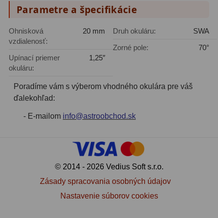
Parametre a špecifikácie
Filtry CCD Hα, OIII
7
Ohnisková
20 mm
Druh okuláru:
SWA
Filtrové kolesá a rámy
16
vzdialenosť:
Zorné pole:
70°
Rovnače a reduktory
13
Upínací priemer
1,25″
okuláru:
Pointácia a zaostrenie
26
Poradíme vám s výberom vhodného okulára pre váš
Kalibrace
8
ďalekohľad:
ADC, Tilting
14
- E-mailom
info@astroobchod.sk
Rotátory
34
Komponenty
78
© 2014 - 2026 Vedius Soft s.r.o.
Helical výťahy
11
Zásady spracovania osobných údajov
Nastavenie súborov cookies
Okulárové výtahy
44