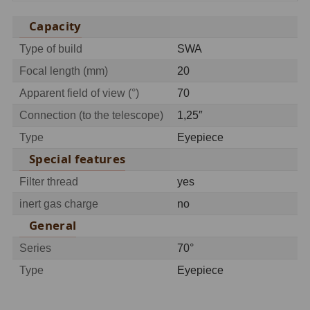
Planetárne kamery
19
Capacity
Deep-Sky kamery
28
Type of build
SWA
Guiding kamery
14
Focal length (mm)
20
Apparent field of view (°)
70
T-krúžky
16
Connection (to the telescope)
1,25″
Adaptéry projekční
11
Type
Eyepiece
Adaptéry T2
39
Special features
Adaptéry M48
33
Filter thread
yes
inert gas charge
no
Filtry L-RGB
7
General
Filtry Pass
6
Series
70°
Filtry Block
10
Type
Eyepiece
Filtry Clip
5