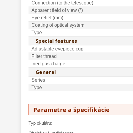
Connection (to the telescope)
Monokulárne 
49
Apparent field of view (°)
Mikroskopy 
93
Eye relief (mm)
Meteostanice 
Coating of optical system
52
Type
Foto stativy 
10
Special features
Lupy 
69
Adjustable eyepiece cup
Filter thread
Literatúra 
10
inert gas charge
Darčekové 
General
poukazy 
28
Series
Type
Parametre a špecifikácie
Typ okuláru: