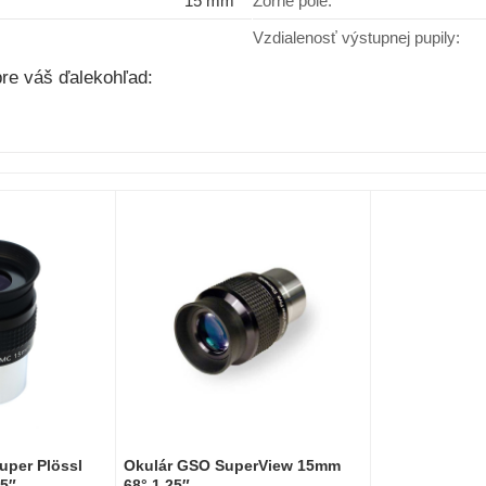
15 mm
Zorné pole:
Vzdialenosť výstupnej pupily:
re váš ďalekohľad:
uper Plössl
Okulár GSO SuperView 15mm
5″
68° 1,25″