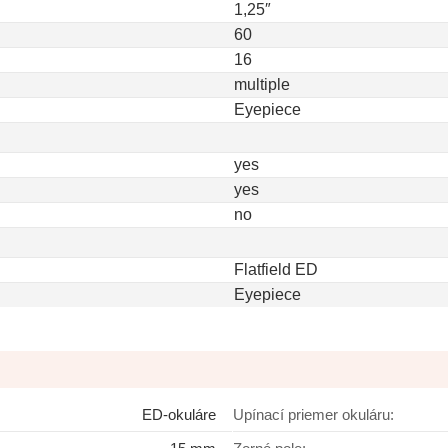
1,25″
60
16
multiple
Eyepiece
yes
yes
no
Flatfield ED
Eyepiece
ED-okuláre
Upínací priemer okuláru: