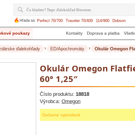
Hľada sa:
Perfect 70/700
Traveler 70/400
114/900
Dobson
ekové poukazy
Kontakty
Doprava a platba
Všetk
›
›
dárske ďalekohľady
ED/Apochromáty
Okulár Omegon Fla
Okulár Omegon Flatf
60° 1,25″
Číslo produktu:
18818
Výrobca:
Omegon
Dočasne vypredané