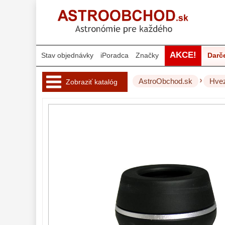
AKCE!
Stav objednávky
iPoradca
Značky
Darč
›
AstroObchod.sk
Hvez
Zobraziť katalóg
Hvezdárske 
ďalekohľady 
222
Pre deti
18
Pre začiatočníkov
38
Šošovkové
27
Zrkadlové
45
Katadioptrické
7
ED/Apochromáty
32
Ritchey-Chretien
12
OTA - iba optika
43
Do 160 €
42