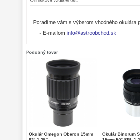
Ohnisková vzdialenosť:
Poradíme vám s výberom vhodného okulára p
- E-mailom
info@astroobchod.sk
Podobný tovar
Okulár Omegon Oberon 15mm
Okulár Binorum S
82° 1,25″
15mm 50° SPL 1,2