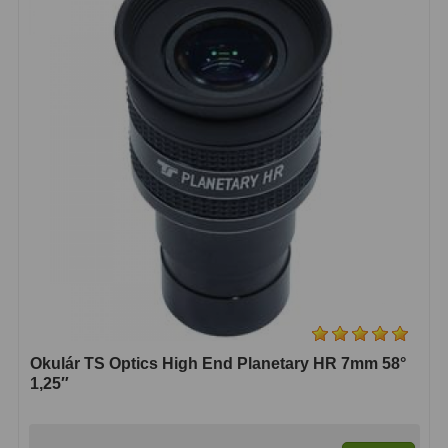
Adaptéry k okulárovým
výťahom
8
Primárne zrkadlá
9
Sekundárne zrkadlá
6
Binokulárne
286
Ornitológia a príroda
19
Vodeodolné
13
Turistika a cestovanie
149
Šport
59
Okulár TS Optics High End Planetary HR 7mm 58°
Divadelné
2
1,25″
Astronomické
44