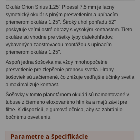
Planetárne kamery
19
Okulár Orion Sirius 1,25″ Ploessl 7,5 mm je lacný
symetrický okulár s plným presvetlením a upínacím
Deep-Sky kamery
28
priemerom okulára 1,25″. Široký uhol pohľadu 52°
Guiding kamery
14
poskytuje veľmi ostré obrazy s vysokým kontrastom. Tieto
okuláre sú vhodné pre všetky typy ďalekohľadov,
T-krúžky
16
vybavených zaostrovacou montážou s upínacím
priemerom okulára 1,25″.
Adaptéry projekční
11
Aspoň jedna šošovka má vždy mnohopočetné
Adaptéry T2
39
presvetlenie pre zlepšenie prenosu svetla. Hrany
šošoviek sú začiernené, čo znižuje vedľajšie účinky svetla
Adaptéry M48
33
a maximalizuje kontrast.
Šošovky v tomto planetárnom okulári sú namontované v
Filtry L-RGB
7
tubuse z čierneho eloxovaného hliníka a majú závit pre
Filtry Pass
6
filtre. K dispozícii je gumová očnica, aby sa zabránilo
bočnému osvetleniu.
Filtry Block
10
Filtry Clip
5
Parametre a špecifikácie