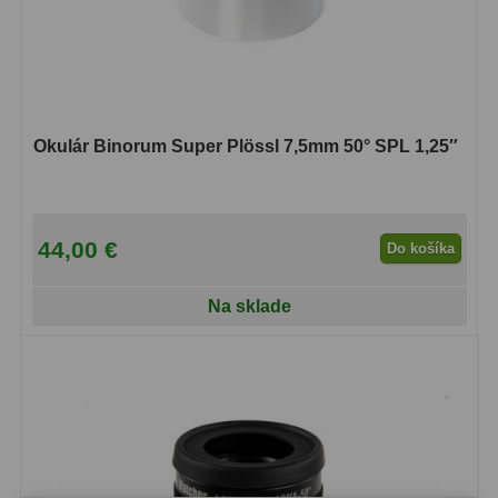
Svietidlá
5
Čistiace prostriedky
28
Púzdra a kufre
64
Okulár Binorum Super Plössl 7,5mm 50° SPL 1,25″
Iné
10
Montáže
93
44,00 €
Do košíka
Azimutálne AZ
5
Na sklade
Equatoriálne EQ
19
Fotografické montáže
5
Statívy a piliere
3
Tubusové kruhy
10