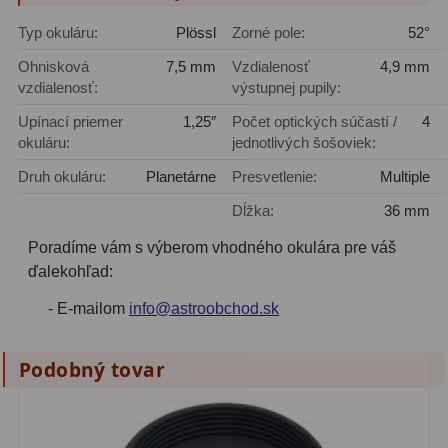
Filtry CCD Hα, OIII
7
Typ okuláru:
Plössl
Zorné pole:
52°
Filtrové kolesá a rámy
16
Ohnisková
7,5 mm
Vzdialenosť
4,9 mm
vzdialenosť:
výstupnej pupily:
Rovnače a reduktory
13
Upínací priemer
1,25″
Počet optických súčastí /
4
okuláru:
jednotlivých šošoviek:
Pointácia a zaostrenie
26
Druh okuláru:
Planetárne
Presvetlenie:
Multiple
Kalibrace
8
Dĺžka:
36 mm
ADC, Tilting
14
Poradíme vám s výberom vhodného okulára pre váš
ďalekohľad:
Rotátory
34
- E-mailom
info@astroobchod.sk
Komponenty
78
Podobný tovar
Helical výťahy
11
Okulárové výtahy
44