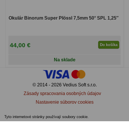
Biologické
34
Digitální
8
Okulár Binorum Super Plössl 7,5mm 50° SPL 1,25″
Vreckové
10
Príslušenstvo
17
44,00 €
Do košíka
Meteostanice
52
Na sklade
Domáci
21
Pokročilé
5
© 2014 - 2026 Vedius Soft s.r.o.
Profesionálne
9
Zásady spracovania osobných údajov
Čidlá
2
Nastavenie súborov cookies
Teplomery a vlhkomery
15
Tyto internetové stránky používají soubory cookie.
Foto stativy
10