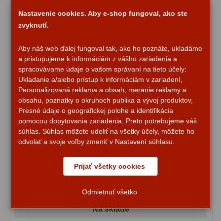
Motorové pohony
13
Nastavenie cookies. Aby e-shop fungoval, ako ste
zvyknutí.
Lišty
8
Aby náš web ďalej fungoval tak, ako ho poznáte, ukladáme
Protizávažia
3
a pristupujeme k informáciám z vášho zariadenia a
spracovávame údaje o vašom správaní na tieto účely:
Iné
27
Ukladanie a/alebo prístup k informáciám v zariadení,
Personalizovaná reklama a obsah, meranie reklamy a
Zrkadielka a hranoly
61
obsahu, poznatky o okruhoch publika a vývoj produktov,
Presné údaje o geografickej polohe a identifikácia
Diagonálne zrkadielka
36
pomocou dopytovania zariadenia. Preto potrebujeme váš
súhlas. Súhlas môžete udeliť na všetky účely, môžete ho
Eyepiece Sky-Watcher Plossl SWA 7mm 58° 1,25″
Diagonálne hranoly
7
odvolať a svoje voľby zmeniť v Nastavení súhlasu.
Amici hranoly 45°
11
Prijať všetky cookies
Amici hranoly 90°
7
63,80 €
Do košíka
Odmietnuť všetko
Astrofotografia
306
Na sklade