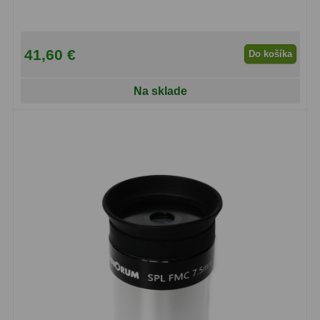
OIII
21
Hβ
4
41,60 €
Do košíka
SII
2
Na sklade
Planetárne
7
Farebné
66
Astro príslušenstvo
175
Redukcia 1,25" a 2"
17
Okulárové výťahy a ostrenie
1
Hľadáčiky
25
Binohlavy
3
Kolimátory
22