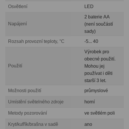
Osvětlení
LED
2 baterie АА
Napájení
(není součástí
sady)
Rozsah provozní teploty, °C
-5... 40
Výrobek pro
obecné použití.
Použití
Mohou jej
používat i děti
starší 3 let.
Možnosti použití
průmyslové
Umístění světelného zdroje
horní
Metody pozorování
ve světlém poli
Kryt/kufřík/brašna v sadě
ano