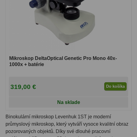
Lupy
69
Literatúra
10
Darčekové poukazy
28
Mikroskop DeltaOptical Genetic Pro Mono 40x-
1000x + batérie
319,00 €
Do košíka
Na sklade
Binokulární mikroskop Levenhuk 1ST je moderní
průmyslový mikroskop, který vytváří vysoce kvalitní obraz
pozorovaných objektů. Díky své dlouhé pracovní