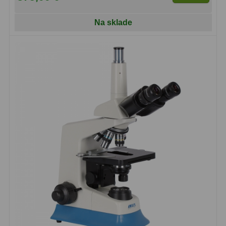
Motorové pohony
13
Na sklade
Lišty
8
Protizávažia
3
Iné
27
Zrkadielka a hranoly
61
Diagonálne zrkadielka
36
Diagonálne hranoly
7
Amici hranoly 45°
11
Amici hranoly 90°
7
Astrofotografia
306