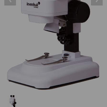
OTA - iba optika
43
Pomocník
Do 160 €
42
IPoradca
Do 300 €
33
Stav
Do 500 €
35
Objednávky
Okuláre
452
Plössl a Super Plössl
120
Širokouhlé (52°-60°)
82
SWA (62°-78°)
86
UWA (80°-98°)
22
XWA (100°-120°)
17
Planetárne
29