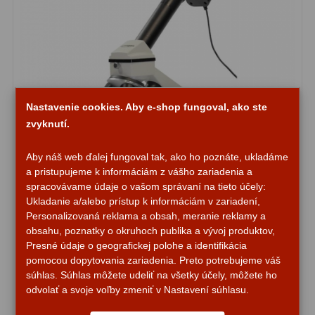
Adaptéry k okulárovým
výťahom
8
Primárne zrkadlá
9
Sekundárne zrkadlá
6
Nastavenie cookies. Aby e-shop fungoval, ako ste
Binokulárne
286
zvyknutí.
Ornitológia a príroda
19
Aby náš web ďalej fungoval tak, ako ho poznáte, ukladáme
a pristupujeme k informáciám z vášho zariadenia a
Vodeodolné
13
spracovávame údaje o vašom správaní na tieto účely:
Ukladanie a/alebo prístup k informáciám v zariadení,
Turistika a cestovanie
149
Personalizovaná reklama a obsah, meranie reklamy a
obsahu, poznatky o okruhoch publika a vývoj produktov,
Šport
59
Mikroskop Omegon MonoView MicroStar 20x-
Presné údaje o geografickej polohe a identifikácia
1280x
pomocou dopytovania zariadenia. Preto potrebujeme váš
Divadelné
2
súhlas. Súhlas môžete udeliť na všetky účely, môžete ho
odvolať a svoje voľby zmeniť v Nastavení súhlasu.
Astronomické
44
194,45 €
Do košíka