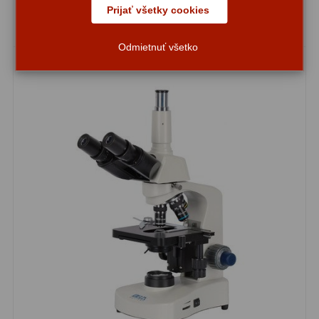
Diaľkomery a Nočné videnie
17
Prijať všetky cookies
Na sklade
Diaľkomery
9
Odmietnuť všetko
Nočné videnie
8
Monokulárne
49
Turistika
22
Ornitológia
11
Všeobecné
16
Mikroskopy
93
Pre deti
5
Školské
19