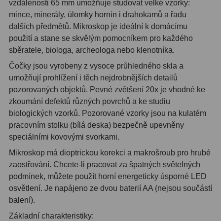
vzdálenosti 65 mm umožňuje studovat velké vzorky:
mince, minerály, úlomky hornin i drahokamů a řadu
dalších předmětů. Mikroskop je ideální k domácímu
použití a stane se skvělým pomocníkem pro každého
sběratele, biologa, archeologa nebo klenotníka.
Čočky jsou vyrobeny z vysoce průhledného skla a
umožňují prohlížení i těch nejdrobnějších detailů
pozorovaných objektů. Pevné zvětšení 20x je vhodné ke
zkoumání defektů různých povrchů a ke studiu
biologických vzorků. Pozorované vzorky jsou na kulatém
pracovním stolku (bílá deska) bezpečně upevněny
speciálními kovovými svorkami.
Mikroskop má dioptrickou korekci a makrošroub pro hrubé
zaostřování. Chcete-li pracovat za špatných světelných
podmínek, můžete použít horní energeticky úsporné LED
osvětlení. Je napájeno ze dvou baterií AA (nejsou součástí
balení).
Základní charakteristiky: