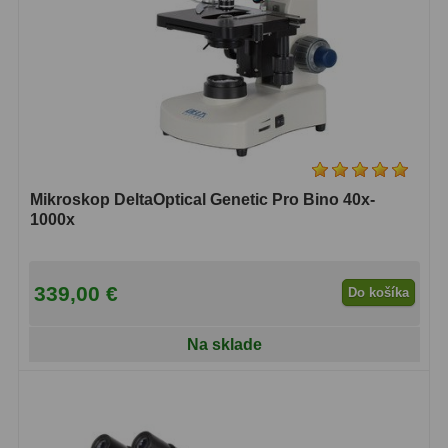
OIII
21
Hβ
4
SII
2
Planetárne
7
Farebné
66
Mikroskop DeltaOptical Genetic Pro Bino 40x-
1000x
Astro príslušenstvo
175
Redukcia 1,25" a 2"
17
339,00 €
Do košíka
Okulárové výťahy a ostrenie
1
Na sklade
Hľadáčiky
25
Binohlavy
3
Kolimátory
22