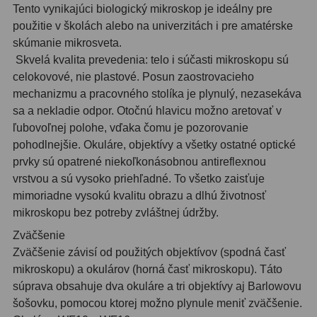
Tento vynikajúci biologický mikroskop je ideálny pre
použitie v školách alebo na univerzitách i pre amatérske
skúmanie mikrosveta.
Skvelá kvalita prevedenia: telo i súčasti mikroskopu sú
celokovové, nie plastové. Posun zaostrovacieho
mechanizmu a pracovného stolíka je plynulý, nezasekáva
sa a nekladie odpor. Otočnú hlavicu možno aretovať v
ľubovoľnej polohe, vďaka čomu je pozorovanie
pohodlnejšie. Okuláre, objektívy a všetky ostatné optické
prvky sú opatrené niekoľkonásobnou antireflexnou
vrstvou a sú vysoko priehľadné. To všetko zaisťuje
mimoriadne vysokú kvalitu obrazu a dlhú životnosť
mikroskopu bez potreby zvláštnej údržby.
Zväčšenie
Zväčšenie závisí od použitých objektívov (spodná časť
mikroskopu) a okulárov (horná časť mikroskopu). Táto
súprava obsahuje dva okuláre a tri objektívy aj Barlowovu
šošovku, pomocou ktorej možno plynule meniť zväčšenie.