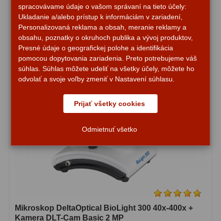
Adaptéry k okulárovým
spracovávame údaje o vašom správaní na tieto účely:
výťahom
8
Ukladanie a/alebo prístup k informáciám v zariadení,
Personalizovaná reklama a obsah, meranie reklamy a
Primárne zrkadlá
9
obsahu, poznatky o okruhoch publika a vývoj produktov,
Presné údaje o geografickej polohe a identifikácia
Sekundárne zrkadlá
6
pomocou dopytovania zariadenia. Preto potrebujeme váš
súhlas. Súhlas môžete udeliť na všetky účely, môžete ho
Binokulárne
286
odvolať a svoje voľby zmeniť v Nastavení súhlasu.
Ornitológia a príroda
19
Prijať všetky cookies
Vodeodolné
13
Odmietnuť všetko
Turistika a cestovanie
149
Šport
59
Divadelné
2
Astronomické
44
Mikroskop DeltaOptical BioLight 300 40x-400x +
Kamera DLT-Cam Basic 2 MP