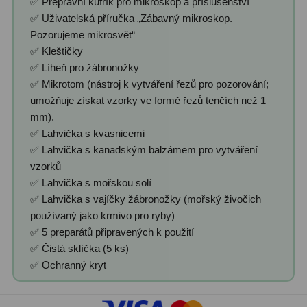
✅ Přepravní kufřík pro mikroskop a příslušenství
✅ Uživatelská příručka „Zábavný mikroskop.
Pozorujeme mikrosvět“
✅ Kleštičky
✅ Líheň pro žábronožky
✅ Mikrotom (nástroj k vytváření řezů pro pozorování;
umožňuje získat vzorky ve formě řezů tenčích než 1
mm).
✅ Lahvička s kvasnicemi
✅ Lahvička s kanadským balzámem pro vytváření
vzorků
✅ Lahvička s mořskou solí
✅ Lahvička s vajíčky žábronožky (mořský živočich
používaný jako krmivo pro ryby)
✅ 5 preparátů připravených k použití
✅ Čistá sklíčka (5 ks)
✅ Ochranný kryt