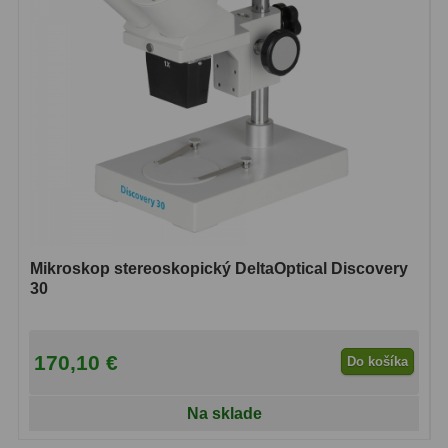
Lupy
69
Literatúra
10
Darčekové poukazy
28
Mikroskop stereoskopický DeltaOptical Discovery
30
170,10 €
Do košíka
Na sklade