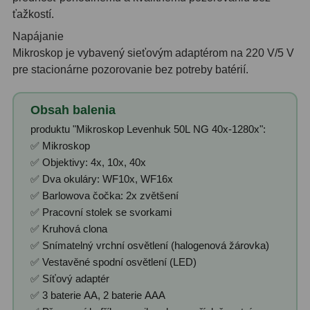
ťažkostí.
Napájanie
Mikroskop je vybavený sieťovým adaptérom na 220 V/5 V
pre stacionárne pozorovanie bez potreby batérií.
Obsah balenia
produktu "Mikroskop Levenhuk 50L NG 40x-1280x":
✅ Mikroskop
✅ Objektivy: 4x, 10x, 40x
✅ Dva okuláry: WF10x, WF16x
✅ Barlowova čočka: 2x zvětšení
✅ Pracovní stolek se svorkami
✅ Kruhová clona
✅ Snímatelný vrchní osvětlení (halogenová žárovka)
✅ Vestavěné spodní osvětlení (LED)
✅ Síťový adaptér
✅ 3 baterie AA, 2 baterie AAA