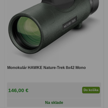
Biologické
34
Digitální
8
Vreckové
10
Príslušenstvo
17
Meteostanice
52
Domáci
21
Pokročilé
5
Monokulár HAWKE Nature-Trek 8x42 Mono
Profesionálne
9
Čidlá
2
146,00 €
Do košíka
Teplomery a vlhkomery
15
Na sklade
Foto stativy
10