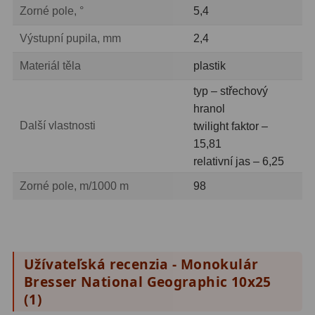
Zorné pole, °
5,4
Výstupní pupila, mm
2,4
Materiál těla
plastik
typ – střechový
hranol
Další vlastnosti
twilight faktor –
15,81
relativní jas – 6,25
Zorné pole, m/1000 m
98
Užívateľská recenzia - Monokulár
Bresser National Geographic 10x25
(
1
)