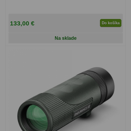
Adaptéry k okulárovým
výťahom
8
Primárne zrkadlá
9
133,00 €
Do košíka
Sekundárne zrkadlá
6
Na sklade
Binokulárne
286
Ornitológia a príroda
19
Vodeodolné
13
Turistika a cestovanie
149
Šport
59
Divadelné
2
Astronomické
44