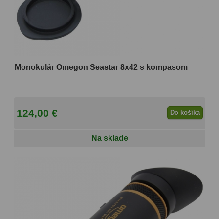
Motorové pohony
13
Lišty
8
Protizávažia
3
Monokulár Omegon Seastar 8x42 s kompasom
Iné
27
Zrkadielka a hranoly
61
124,00 €
Do košíka
Diagonálne zrkadielka
36
Diagonálne hranoly
7
Na sklade
Amici hranoly 45°
11
Amici hranoly 90°
7
Astrofotografia
306