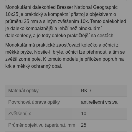
Monokulární dalekohled Bresser National Geographic
Lupy
69
10x25 je praktický a kompaktní přístroj s objektivem o
průměru 25 mm a silným zvětšením 10x. Tento dalekohled
Literatúra
10
je daleko kompaktnější a lehčí než binokulární
dalekohledy, a je tedy daleko praktičtější na cestách.
Darčekové poukazy
28
Monokulár má praktické zaostřovací kolečko a očnici z
měkké pryže. Nosíte-li brýle, očnici lze přehrnout, a tím se
zvětší zorné pole. K tomuto modelu je přiložen popruh na
krk a měkký ochranný obal.
Materiál optiky
BK-7
Povrchová úprava optiky
antireflexní vrstva
Zvětšení, x
10
Průměr objektivu (apertura), mm
25