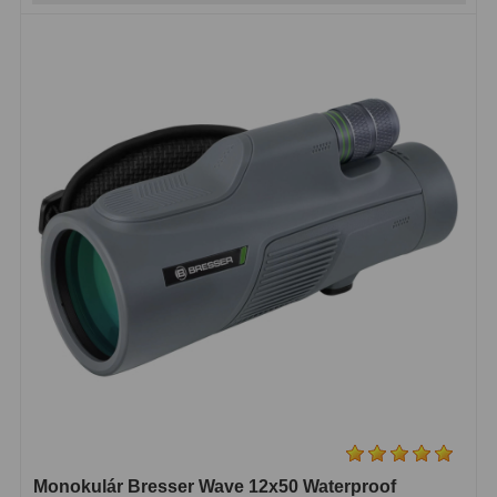
OIII
21
Hβ
4
SII
2
Planetárne
7
Farebné
66
Astro príslušenstvo
175
Redukcia 1,25" a 2"
17
Okulárové výťahy a ostrenie
1
Hľadáčiky
25
Binohlavy
3
Monokulár Bresser Wave 12x50 Waterproof
Kolimátory
22