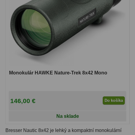
Biologické
34
Digitální
8
Vreckové
10
Príslušenstvo
17
Meteostanice
52
Domáci
21
Monokulár HAWKE Nature-Trek 8x42 Mono
Pokročilé
5
Profesionálne
9
146,00 €
Do košíka
Čidlá
2
Na sklade
Teplomery a vlhkomery
15
Bresser Nautic 8x42 je lehký a kompaktní monokulární
Foto stativy
10