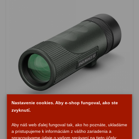
Filtry CCD Hα, OIII
7
Filtrové kolesá a rámy
16
Rovnače a reduktory
13
Pointácia a zaostrenie
26
Kalibrace
8
ADC, Tilting
14
Rotátory
34
Komponenty
78
Nastavenie cookies. Aby e-shop fungoval, ako ste
zvyknutí.
Helical výťahy
11
Monokulár HAWKE Endurance ED 8x25 Mono
Aby náš web ďalej fungoval tak, ako ho poznáte, ukladáme
Okulárové výtahy
44
a pristupujeme k informáciám z vášho zariadenia a
spracovávame údaje o vašom správaní na tieto účely: