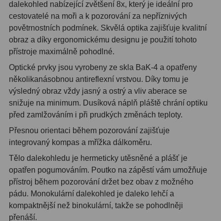
dalekohled nabízející zvětšení 8x, který je ideální pro
cestovatelé na moři a k pozorování za nepříznivých
Lupy
69
povětrnostních podmínek. Skvělá optika zajišťuje kvalitní
obraz a díky ergonomickému designu je použití tohoto
Literatúra
10
přístroje maximálně pohodlné.
Optické prvky jsou vyrobeny ze skla BaK-4 a opatřeny
Darčekové poukazy
28
několikanásobnou antireflexní vrstvou. Díky tomu je
výsledný obraz vždy jasný a ostrý a vliv aberace se
snižuje na minimum. Dusíková náplň pláště chrání optiku
před zamlžováním i při prudkých změnách teploty.
Přesnou orientaci během pozorování zajišťuje
integrovaný kompas a mřížka dálkoměru.
Tělo dalekohledu je hermeticky utěsněné a plášť je
opatřen pogumováním. Poutko na zápěstí vám umožňuje
přístroj během pozorování držet bez obav z možného
pádu. Monokulární dalekohled je daleko lehčí a
kompaktnější než binokulární, takže se pohodlněji
přenáší.