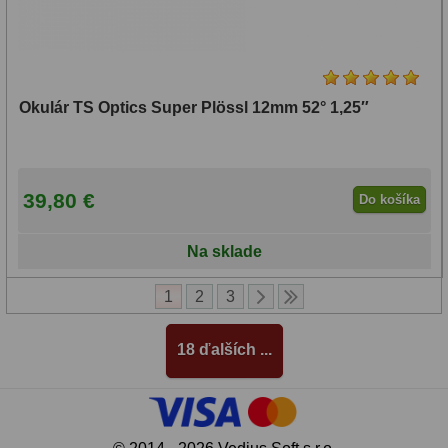
Okulár TS Optics Super Plössl 12mm 52° 1,25″
39,80 €
Do košíka
Na sklade
1
2
3
18 ďalších ...