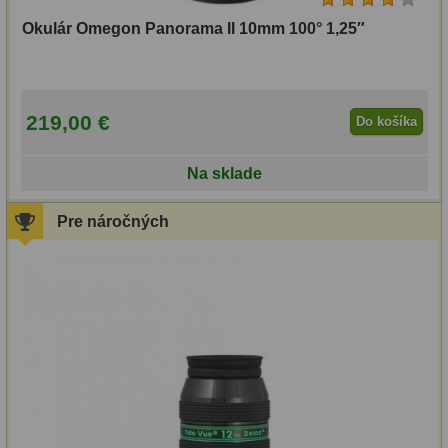
(1)
OIII
21
Okulár Omegon Panorama II 10mm 100° 1,25″
Astro
Hβ
4
Professional
SII
2
219,00 €
Do košíka
(2)
Planetárne
7
Baader
Na sklade
Farebné
66
Planetarium
Pre náročných
Astro príslušenstvo
175
(20)
Redukcia 1,25" a 2"
17
Binorum
Okulárové výťahy a ostrenie
1
(56)
Hľadáčiky
25
Bresser
Binohlavy
3
(11)
Kolimátory
22