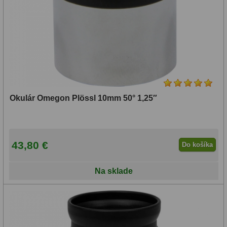
Plössl
Lupy
69
(5)
Literatúra
10
Meracie
Darčekové poukazy
28
Reticle
Okulár Omegon Plössl 10mm 50° 1,25″
(3)
Erfle
43,80 €
Do košíka
Ostatné
(4)
Na sklade
Zorné
pole: