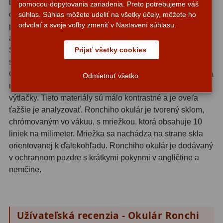
bezvetrie a skúseného pozorovateľa. Ronchiho test je
pomocou dopytovania zariadenia. Preto potrebujeme váš
oveľa menej náročný, funguje aj v nie príliš ideálnych
súhlas. Súhlas môžete udeliť na všetky účely, môžete ho
ZOOM
12
odvolať a svoje voľby zmeniť v Nastavení súhlasu.
podmienkach a aj začiatočník môže vykonať správnu
analýzu prístroja po krátkom štúdiu návodu.
ED a Flat Field
12
Prijať všetky cookies
Súprava: Ronchiho okulár sa skladá z kovového korpusu
S mriežkou
6
s 1,25-palcovým valcom z čierneho eloxovaného hliníka.
Obsahuje malý kúsok skla s mriežkou. Niektorí výrobcovia
Odmietnuť všetko
Ostatné
30
nanášajú siete na exponované filmy alebo laserové
výtlačky. Tieto materiály sú málo kontrastné a je oveľa
Barlow
65
ťažšie je analyzovať. Ronchiho okulár je tvorený sklom,
chrómovaným vo vákuu, s mriežkou, ktorá obsahuje 10
Filtre
183
liniek na milimeter. Mriežka sa nachádza na strane skla
orientovanej k ďalekohľadu. Ronchiho okulár je dodávaný
Mesačné a polarizačné
23
v ochrannom puzdre s krátkymi pokynmi v angličtine a
nemčine.
Slnečné
44
CLS a UHC
14
Širokopásmové
2
Užívateľská recenzia - Okulár Ronchi