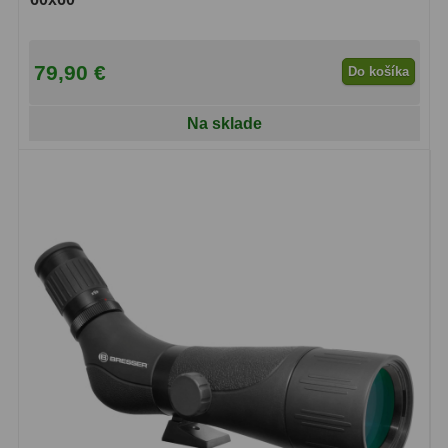
Filtry CCD Hα, OIII
7
Filtrové kolesá a rámy
16
79,90 €
Do košíka
Rovnače a reduktory
13
Na sklade
Pointácia a zaostrenie
26
Kalibrace
8
ADC, Tilting
14
Rotátory
34
Komponenty
78
Helical výťahy
11
Okulárové výtahy
44