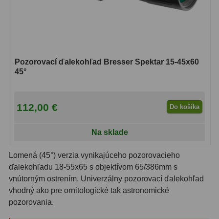
Adaptéry k okulárovým
výťahom
8
Primárne zrkadlá
9
Sekundárne zrkadlá
6
Pozorovací ďalekohľad Bresser Spektar 15-45x60
45°
Binokulárne
286
Ornitológia a príroda
19
112,00 €
Do košíka
Vodeodolné
13
Na sklade
Turistika a cestovanie
149
Lomená (45°) verzia vynikajúceho pozorovacieho
Šport
59
ďalekohľadu 18-55x65 s objektívom 65/386mm s
vnútorným ostrením. Univerzálny pozorovací ďalekohľad
Divadelné
2
vhodný ako pre ornitologické tak astronomické
pozorovania.
Astronomické
44