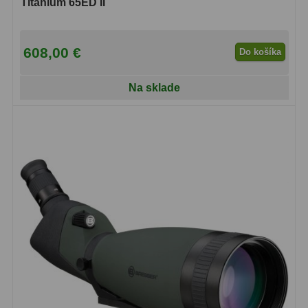
Titanium 65ED II
OIII
21
Hβ
4
608,00 €
Do košíka
SII
2
Na sklade
Planetárne
7
Farebné
66
Astro príslušenstvo
175
Redukcia 1,25" a 2"
17
Okulárové výťahy a ostrenie
1
Hľadáčiky
25
Binohlavy
3
Kolimátory
22