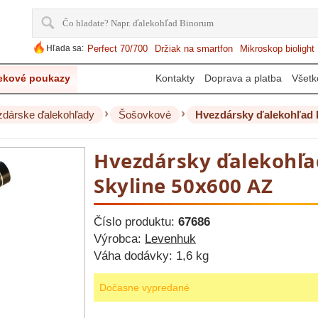
Hľada sa:
Perfect 70/700
Držiak na smartfon
Mikroskop biolight
ekové poukazy
Kontakty
Doprava a platba
Všetk
›
›
dárske ďalekohľady
Šošovkové
Hvezdársky ďalekohľad 
Hvezdársky ďalekohľ
Skyline 50х600 AZ
Číslo produktu:
67686
Výrobca:
Levenhuk
Váha dodávky:
1,6 kg
Dočasne vypredané