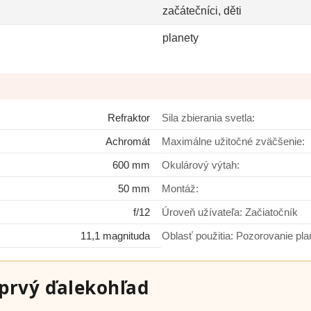
začátečníci, děti
planety
Refraktor
Sila zbierania svetla:
Achromát
Maximálne užitočné zväčšenie:
600 mm
Okulárový výtah:
50 mm
Montáž:
f/12
Úroveň užívateľa: Začiatočník
11,1 magnituda
Oblasť použitia: Pozorovanie p
prvý ďalekohľad