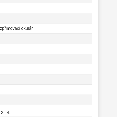
zpřimovací okulár
3 let.