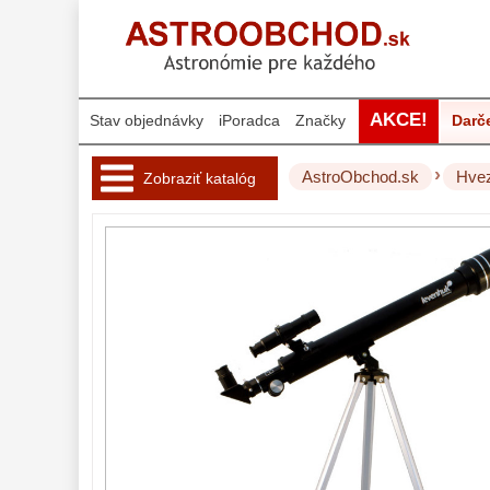
AKCE!
Stav objednávky
iPoradca
Značky
Darč
›
AstroObchod.sk
Hvez
Zobraziť katalóg
Hvezdárske 
ďalekohľady 
222
Pre deti
18
Pre začiatočníkov
38
Šošovkové
27
Zrkadlové
45
Katadioptrické
7
ED/Apochromáty
32
Ritchey-Chretien
12
OTA - iba optika
43
Do 160 €
42