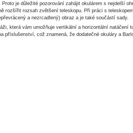
. Proto je důležité pozorování zahájit okulárem s nejdelší 
 rozšířit rozsah zvětšení teleskopu. Při práci s teleskop
nepřevrácený a nezrcadlený) obraz a je také součástí sady.
ži, která vám umožňuje vertikální a horizontální natáčení t
na příslušenství, což znamená, že dodatečné okuláry a Ba