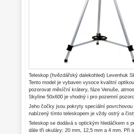
Do 300 €
33
Do 500 €
35
Okuláre 
454
Filtre 
181
Astro 
príslušenstvo 
175
Montáže 
93
Zrkadielka a 
Teleskop (hvězdářský dalekohled) Levenhuk S
hranoly 
61
Tento model je vybaven vysoce kvalitní optik
Astrofotografia 
pozorovat měsíční krátery, fáze Venuše, atmos
306
Skyline 50х600 je vhodný i pro pozemní pozoro
Komponenty 
78
Jeho čočky jsou pokryty speciální povrchovou 
Binokulárne 
286
nabízený tímto teleskopem je vždy ostrý a čist
Diaľkomery a Nočné 
Teleskop se dodává s optickým hledáčkem s p
videnie 
17
dále tři okuláry: 20 mm, 12,5 mm a 4 mm. Při i