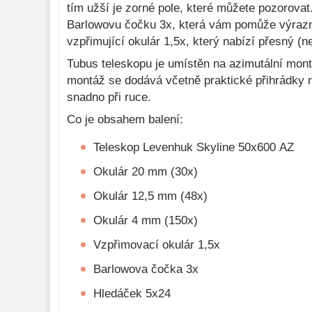
Monokulárne 
tím užší je zorné pole, které můžete pozorovat
49
Barlowovu čočku 3x, která vám pomůže výrazně
Mikroskopy 
93
vzpřimující okulár 1,5x, který nabízí přesný (
Meteostanice 
52
Tubus teleskopu je umístěn na azimutální montá
montáž se dodává včetně praktické přihrádky 
Foto stativy 
10
snadno při ruce.
Lupy 
69
Co je obsahem balení:
Literatúra 
10
Teleskop Levenhuk Skyline 50х600 AZ
Darčekové 
poukazy 
Okulár 20 mm (30x)
28
Okulár 12,5 mm (48x)
Okulár 4 mm (150x)
Vzpřimovací okulár 1,5x
Barlowova čočka 3x
Hledáček 5x24