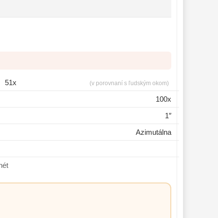
51x
(v porovnaní s ľudským okom)
100x
1″
Azimutálna
lanét