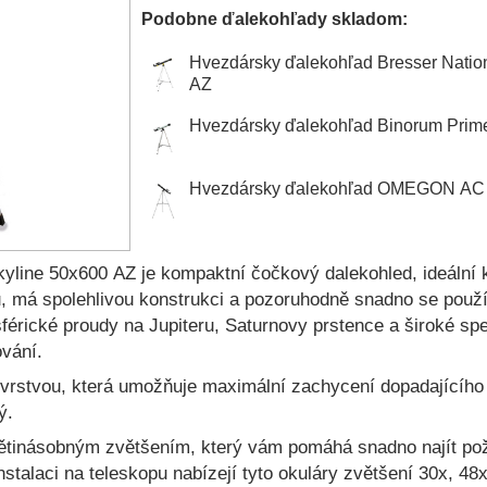
Podobne ďalekohľady skladom:
Hvezdársky ďalekohľad Bresser Natio
AZ
Hvezdársky ďalekohľad Binorum Prim
Hvezdársky ďalekohľad OMEGON AC 
kyline 50х600 AZ je kompaktní čočkový dalekohled, ideáln
ou, má spolehlivou konstrukci a pozoruhodně snadno se použ
férické proudy na Jupiteru, Saturnovy prstence a široké s
vání.
vrstvou, která umožňuje maximální zachycení dopadajícího 
ý.
ětinásobným zvětšením, který vám pomáhá snadno najít pož
nstalaci na teleskopu nabízejí tyto okuláry zvětšení 30x, 48