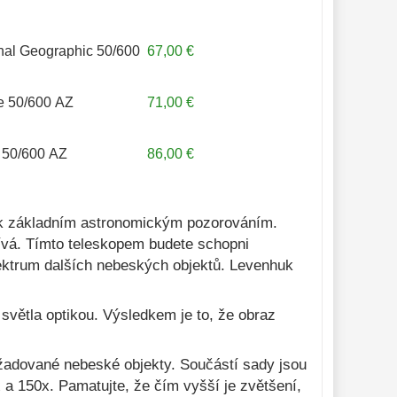
nal Geographic 50/600
67,00 €
e 50/600 AZ
71,00 €
50/600 AZ
86,00 €
í k základním astronomickým pozorováním.
ívá. Tímto teleskopem budete schopni
pektrum dalších nebeských objektů. Levenhuk
světla optikou. Výsledkem je to, že obraz
adované nebeské objekty. Součástí sady jsou
x a 150x. Pamatujte, že čím vyšší je zvětšení,