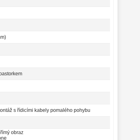
mm)
 pastorkem
ontáž s řídicími kabely pomalého pohybu
přímý obraz
one