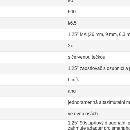
90
600
f/6,5
1,25″ MA (26 mm, 9 mm, 6,3 
2x
s červenou tečkou
1,25″ zaostřovač s ozubnicí a
hliník
ano
jednoramenná altazimutální m
ve dvou osách
1,25″ 90stupňový diagonální 
zahrnuje adaptér pro smartph