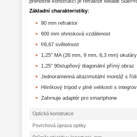
přenosné konstrukci je refraktor Meade StarPr
Monokulárne 
49
Základní charakteristiky:
Mikroskopy 
93
90 mm refraktor
Meteostanice 
52
600 mm ohnisková vzdálenost
Foto stativy 
10
f/6,67 světelnost
Lupy 
69
1,25″ MA (26 mm, 9 mm, 6,3 mm) okuláry
Literatúra 
10
1,25″ 90stupňový diagonální přímý obraz
Darčekové 
poukazy 
28
Jednoramenná altazimutální montáž s říd
Hliníkový tripod v plné velikosti s integr
Zahrnuje adaptér pro smartphone
Optická konstrukce
Povrchová úprava optiky