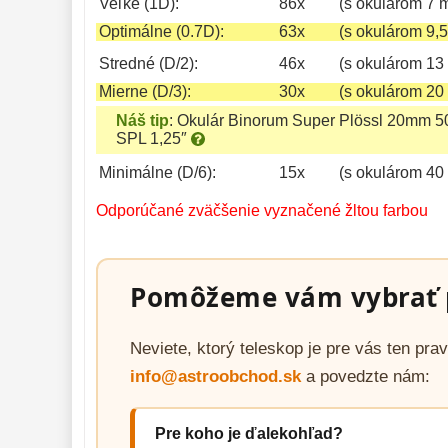
Veľké (1D):
86x
(s okulárom 7 
Optimálne (0.7D):
63x
(s okulárom 9,
Stredné (D/2):
46x
(s okulárom 13
Mierne (D/3):
30x
(s okulárom 20
Náš tip
:
Okulár Binorum Super Plössl 20mm 5
SPL 1,25″
Minimálne (D/6):
15x
(s okulárom 40
Odporúčané zväčšenie vyznačené žltou farbou
Pomôžeme vám vybrať 
Neviete, ktorý teleskop je pre vás ten pr
info@astroobchod.sk
a povedzte nám:
Pre koho je ďalekohľad?