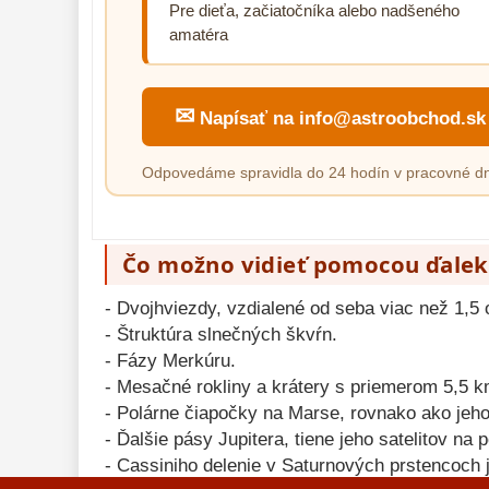
Pre dieťa, začiatočníka alebo nadšeného
amatéra
✉
Napísať na info@astroobchod.sk
Odpovedáme spravidla do 24 hodín v pracovné dn
Čo možno vidieť pomocou ďalek
- Dvojhviezdy, vzdialené od seba viac než 1,5
- Štruktúra slnečných škvŕn.
- Fázy Merkúru.
- Mesačné rokliny a krátery s priemerom 5,5 k
- Polárne čiapočky na Marse, rovnako ako jeh
- Ďalšie pásy Jupitera, tiene jeho satelitov na 
- Cassiniho delenie v Saturnových prstencoch 