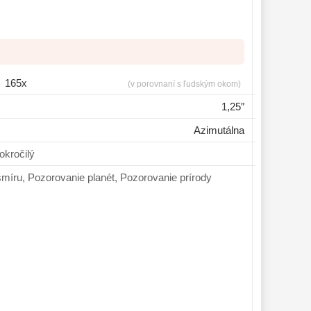
165x
(v porovnaní s ľudským okom)
1,25″
Azimutálna
ník, Pokročilý
orovanie vesmíru, Pozorovanie planét, Pozorovanie prírody