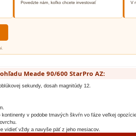
Povedzte nám, koľko chcete investovať
V 
i.
ohľadu Meade 90/600 StarPro AZ:
 oblúkovej sekundy, dosah magnitúdy 12.
m.
o kontinenty v podobe tmavých škvŕn vo fáze veľkej opozíc
povrchu.
je vidieť vždy a navyše päť z jeho mesiacov.