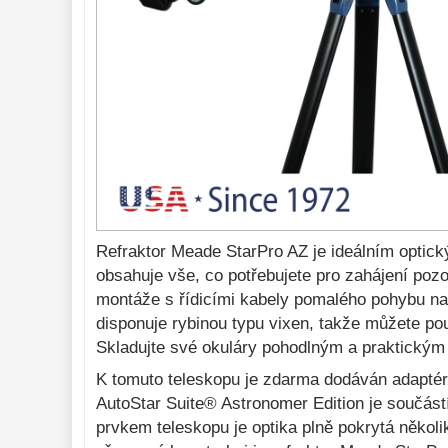
Do 300 €
33
Do 500 €
35
Okuláre 
452
Filtre 
182
Astro 
príslušenstvo 
175
Montáže 
93
Zrkadielka a 
Refraktor Meade StarPro AZ je ideálním optick
hranoly 
61
obsahuje vše, co potřebujete pro zahájení poz
Astrofotografia 
montáže s řídicími kabely pomalého pohybu na
306
disponuje rybinou typu vixen, takže můžete pou
Komponenty 
78
Skladujte své okuláry pohodlným a praktický
Binokulárne 
286
K tomuto teleskopu je zdarma dodáván adaptér
AutoStar Suite® Astronomer Edition je součást
Diaľkomery a Nočné 
videnie 
17
prvkem teleskopu je optika plně pokrytá několi