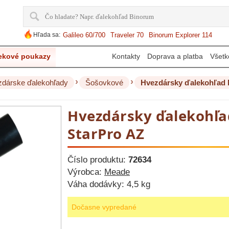
Hľada sa:
Galileo 60/700
Traveler 70
Binorum Explorer 114
ekové poukazy
Kontakty
Doprava a platba
Všetk
›
›
dárske ďalekohľady
Šošovkové
Hvezdársky ďalekohľad 
Hvezdársky ďalekohľa
StarPro AZ
Číslo produktu:
72634
Výrobca:
Meade
Váha dodávky:
4,5 kg
Dočasne vypredané