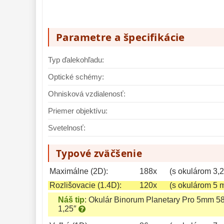
Parametre a špecifikácie
Typ ďalekohľadu:
Optické schémy:
Ohnisková vzdialenosť:
Priemer objektívu:
Svetelnosť:
Typové zväčšenie
Maximálne (2D):
188x
(s okulárom 3,
Rozlišovacie (1.4D):
120x
(s okulárom 5 
Náš tip
:
Okulár Binorum Planetary Pro 5mm 5
1,25″