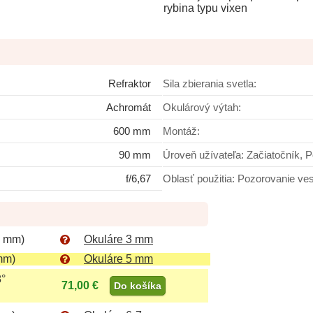
rybina typu vixen
Refraktor
Sila zbierania svetla:
Achromát
Okulárový výtah:
600 mm
Montáž:
90 mm
Úroveň užívateľa: Začiatoč
f/6,67
Oblasť použitia: Poz
2 mm)
Okuláre 3 mm
mm)
Okuláre 5 mm
8°
71,00 €
Do košíka