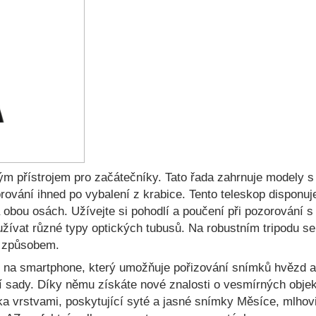
ým přístrojem pro začátečníky. Tato řada zahrnuje modely 
orování ihned po vybalení z krabice. Tento teleskop disponu
 obou osách. Užívejte si pohodlí a poučení při pozorování 
žívat různé typy optických tubusů. Na robustním tripodu se
m způsobem.
 na smartphone, který umožňuje pořizování snímků hvězd a 
í sady. Díky němu získáte nové znalosti o vesmírných objek
ka vrstvami, poskytující syté a jasné snímky Měsíce, mlhovi