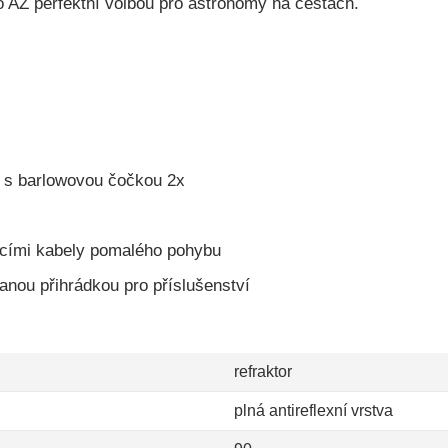
o AZ perfektní volbou pro astronomy na cestách.
 s barlowovou čočkou 2x
icími kabely pomalého pohybu
ovanou přihrádkou pro příslušenství
refraktor
plná antireflexní vrstva