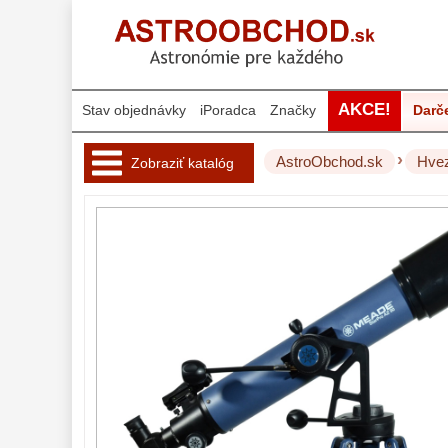
AKCE!
Stav objednávky
iPoradca
Značky
Darč
›
AstroObchod.sk
Hvez
Zobraziť katalóg
Hvezdárske 
ďalekohľady 
222
Pre deti
18
Pre začiatočníkov
38
Šošovkové
27
Zrkadlové
45
Katadioptrické
7
ED/Apochromáty
32
Ritchey-Chretien
12
OTA - iba optika
43
Do 160 €
42