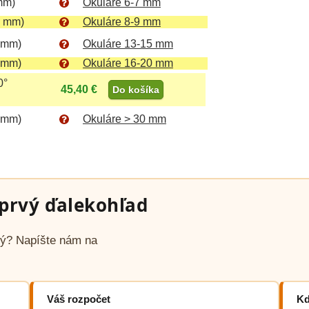
mm)
Okuláre 6-7 mm
5 mm)
Okuláre 8-9 mm
 mm)
Okuláre 13-15 mm
 mm)
Okuláre 16-20 mm
0°
45,40 €
Do košíka
 mm)
Okuláre > 30 mm
prvý ďalekohľad
avý? Napíšte nám na
Váš rozpočet
Kd