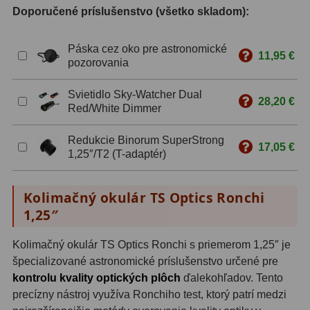
Doporučené príslušenstvo (všetko skladom):
ZOOM
12
Páska cez oko pre astronomické
11,95 €
ED a Flat Field
12
pozorovania
S mriežkou
6
Svietidlo Sky-Watcher Dual
28,20 €
Red/White Dimmer
Ostatné
30
Redukcie Binorum SuperStrong
Barlow
65
17,05 €
1,25″/T2 (T-adaptér)
Filtre
181
Kolimačný okulár TS Optics Ronchi
Mesačné a polarizačné
23
1,25″
Slnečné
42
Kolimačný okulár TS Optics Ronchi s priemerom 1,25″ je
špecializované astronomické príslušenstvo určené pre
CLS a UHC
14
kontrolu kvality optických plôch
ďalekohľadov. Tento
precízny nástroj využíva Ronchiho test, ktorý patrí medzi
Širokopásmové
2