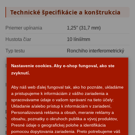
Technické špecifikácie a konštrukcia
Svietidlá
5
Čistiace prostriedky
28
Priemer upínania
1,25″ (31,7 mm)
Púzdra a kufre
64
Hustota čiar
10 línií/mm
Iné
10
Typ testu
Ronchiho interferometrický
Optické sklo s presným
Montáže
93
Materiál mriežky
Nastavenie cookies. Aby e-shop fungoval, ako ste
rytím
zvyknutí.
Azimutálne AZ
5
Všetky okuláre a fokusery
Kompatibilita
Aby náš web ďalej fungoval tak, ako ho poznáte, ukladáme
1,25″
Equatoriálne EQ
19
a pristupujeme k informáciám z vášho zariadenia a
spracovávame údaje o vašom správaní na tieto účely:
Fotografické montáže
5
Konštrukcia okuláru je optimalizovaná pre dlhodobé
Ukladanie a/alebo prístup k informáciám v zariadení,
používanie a presné výsledky. Optická mriežka je
Personalizovaná reklama a obsah, meranie reklamy a
Statívy a piliere
3
vyrobená z kvalitného skla s presne rytými líniami, ktoré
obsahu, poznatky o okruhoch publika a vývoj produktov,
Presné údaje o geografickej polohe a identifikácia
zaručujú konzistentné a spoľahlivé výsledky testovania.
Tubusové kruhy
10
pomocou dopytovania zariadenia. Preto potrebujeme váš
Robustné kovové telo okuláru odolá mechanickému