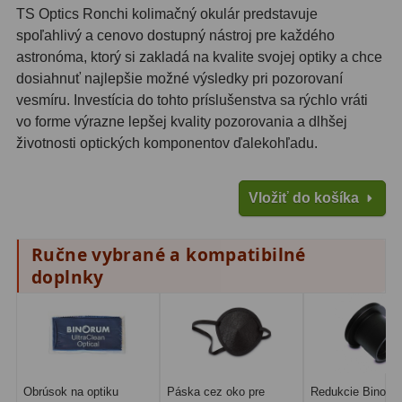
Adaptéry k okulárovým
TS Optics Ronchi kolimačný okulár predstavuje
výťahom
8
spoľahlivý a cenovo dostupný nástroj pre každého
astronóma, ktorý si zakladá na kvalite svojej optiky a chce
Primárne zrkadlá
9
dosiahnuť najlepšie možné výsledky pri pozorovaní
vesmíru. Investícia do tohto príslušenstva sa rýchlo vráti
Sekundárne zrkadlá
6
vo forme výrazne lepšej kvality pozorovania a dlhšej
Binokulárne
286
životnosti optických komponentov ďalekohľadu.
Ornitológia a príroda
19
Vložiť do košíka
Vodeodolné
13
Ručne vybrané a kompatibilné
Turistika a cestovanie
149
doplnky
Šport
59
Divadelné
2
Astronomické
44
Obrúsok na optiku
Páska cez oko pre
Redukcie Binoru