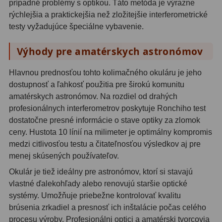
prípadné problémy s optikou. Táto metóda je výrazne
Planetárne kamery
19
rýchlejšia a praktickejšia než zložitejšie interferometrické
Deep-Sky kamery
28
testy vyžadujúce špeciálne vybavenie.
Guiding kamery
14
Výhody pre amatérskych astronómov
T-krúžky
16
Hlavnou prednosťou tohto kolimačného okuláru je jeho
dostupnosť a ľahkosť použitia pre širokú komunitu
Adaptéry projekční
11
amatérskych astronómov. Na rozdiel od drahých
profesionálnych interferometrov poskytuje Ronchiho test
Adaptéry T2
39
dostatočne presné informácie o stave optiky za zlomok
Adaptéry M48
33
ceny. Hustota 10 línií na milimeter je optimálny kompromis
medzi citlivosťou testu a čitateľnosťou výsledkov aj pre
Filtry L-RGB
7
menej skúsených používateľov.
Filtry Pass
6
Okulár je tiež ideálny pre astronómov, ktorí si stavajú
vlastné ďalekohľady alebo renovujú staršie optické
Filtry Block
10
systémy. Umožňuje priebežne kontrolovať kvalitu
brúsenia zrkadiel a presnosť ich inštalácie počas celého
Filtry Clip
5
procesu výroby. Profesionálni optici a amatérski tvorcovia