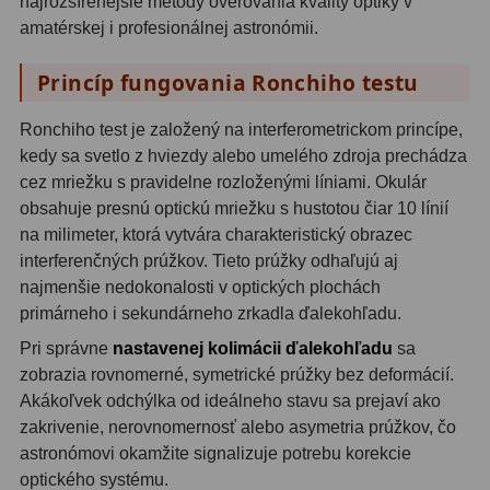
najrozšírenejšie metódy overovania kvality optiky v
OIII
21
amatérskej i profesionálnej astronómii.
Hβ
4
Princíp fungovania Ronchiho testu
SII
2
Ronchiho test je založený na interferometrickom princípe,
kedy sa svetlo z hviezdy alebo umelého zdroja prechádza
Planetárne
7
cez mriežku s pravidelne rozloženými líniami. Okulár
Farebné
66
obsahuje presnú optickú mriežku s hustotou čiar 10 línií
na milimeter, ktorá vytvára charakteristický obrazec
Astro príslušenstvo
175
interferenčných prúžkov. Tieto prúžky odhaľujú aj
najmenšie nedokonalosti v optických plochách
Redukcia 1,25" a 2"
17
primárneho i sekundárneho zrkadla ďalekohľadu.
Pri správne
nastavenej kolimácii ďalekohľadu
sa
Okulárové výťahy a ostrenie
1
zobrazia rovnomerné, symetrické prúžky bez deformácií.
Hľadáčiky
25
Akákoľvek odchýlka od ideálneho stavu sa prejaví ako
zakrivenie, nerovnomernosť alebo asymetria prúžkov, čo
Binohlavy
3
astronómovi okamžite signalizuje potrebu korekcie
optického systému.
Kolimátory
22