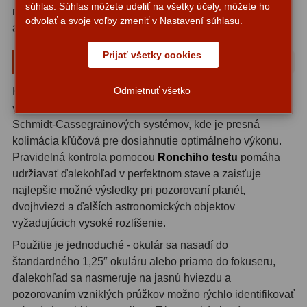
súhlas. Súhlas môžete udeliť na všetky účely, môžete ho
namáhaniu a teplotným zmenám, ktoré sú bežné pri
Motorové pohony
13
odvolať a svoje voľby zmeniť v Nastavení súhlasu.
astronomických pozorovaniach.
Lišty
8
Prijať všetky cookies
Praktické využitie v astronómii
Protizávažia
3
Odmietnuť všetko
Kolimačný okulár TS Optics Ronchi nájde uplatnenie u
Iné
27
všetkých typov ďalekohľadov, zvlášť potom u reflektorov a
Schmidt-Cassegrainových systémov, kde je presná
Zrkadielka a hranoly
61
kolimácia kľúčová pre dosiahnutie optimálneho výkonu.
Pravidelná kontrola pomocou
Ronchiho testu
pomáha
Diagonálne zrkadielka
36
udržiavať ďalekohľad v perfektnom stave a zaisťuje
najlepšie možné výsledky pri pozorovaní planét,
Diagonálne hranoly
7
dvojhviezd a ďalších astronomických objektov
Amici hranoly 45°
11
vyžadujúcich vysoké rozlíšenie.
Použitie je jednoduché - okulár sa nasadí do
Amici hranoly 90°
7
štandardného 1,25″ okuláru alebo priamo do fokuseru,
ďalekohľad sa nasmeruje na jasnú hviezdu a
Astrofotografia
306
pozorovaním vzniklých prúžkov možno rýchlo identifikovať