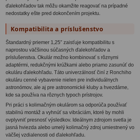
ďalekohľadov tak môžu okamžite reagovať na prípadné
Filtry CCD Hα, OIII
7
nedostatky ešte pred dokončením projektu.
Filtrové kolesá a rámy
16
Kompatibilita a príslušenstvo
Rovnače a reduktory
13
Štandardný priemer 1,25″ zaisťuje kompatibilitu s
Pointácia a zaostrenie
26
naprostou väčšinou súčasných ďalekohľadov a
príslušenstva. Okulár možno kombinovať s rôznymi
Kalibrace
8
adaptérmi, redukčnými krúžkami alebo priamo zasunúť do
okuláru ďalekohľadu. Táto univerzálnosť činí z Ronchiho
ADC, Tilting
14
okuláru cenné vybavenie nielen pre individuálnych
Rotátory
34
astronómov, ale aj pre astronomické kluby a hvezdárne,
kde sa používa na rôznych typoch prístrojov.
Komponenty
78
Pri práci s kolimačným okulárom sa odporúča používať
stabilnú montáž a vyhnúť sa vibráciám, ktoré by mohli
Helical výťahy
11
ovplyvniť presnosť výsledkov. Ideálnym zdrojom svetla je
jasná hviezda alebo umelý kolimačný zdroj umiestnený vo
Okulárové výtahy
44
väčšej vzdialenosti od ďalekohľadu.