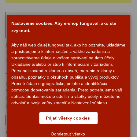
ZOOM
12
TS-Optics high-quality Transport and
Storage Bag for compact Telescopes
Nastavenie cookies. Aby e-shop fungoval, ako ste
ED a Flat Field
12
zvyknutí.
and Telephoto Lenses
S mriežkou
6
]The TSBAG54 is especially well suited for compact
Aby náš web ďalej fungoval tak, ako ho poznáte, ukladáme
Ostatné
30
a pristupujeme k informáciám z vášho zariadenia a
reflector telescopes and reflex lenses up to a length of 500
spracovávame údaje o vašom správaní na tieto účely:
millimetres and a diameter of 260 millimetres.
Barlow
65
Ukladanie a/alebo prístup k informáciám v zariadení,
Personalizovaná reklama a obsah, meranie reklamy a
The TSBAG54 has a particularly thick padding, thus
obsahu, poznatky o okruhoch publika a vývoj produktov,
Filtre
182
protecting even very delicate instruments during transport.
Presné údaje o geografickej polohe a identifikácia
pomocou dopytovania zariadenia. Preto potrebujeme váš
Furthermore, the bag is, of course, water-repellent and
Mesačné a polarizačné
23
súhlas. Súhlas môžete udeliť na všetky účely, môžete ho
keeps, for example, your high-quality telephoto lens or
odvolať a svoje voľby zmeniť v Nastavení súhlasu.
Slnečné
43
telescope dry and free of dust.
CLS a UHC
14
Prijať všetky cookies
Among others, the bag is suitable for:
Širokopásmové
2
♦ Celestron C-6 Schmidt-Cassegrain, the optical tube
Odmietnuť všetko