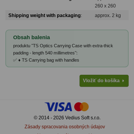
260 x 260
Svietidlá
5
Shipping weight with packaging
:
approx. 2 kg
Čistiace prostriedky
28
Obsah balenia
Púzdra a kufre
64
produktu "TS Optics Carrying Case with extra-thick
Iné
10
padding - length 540 millimetres":
✅ ♦ TS Carrying bag with handles
Montáže
93
Azimutálne AZ
5
Vložiť do košíka
Equatoriálne EQ
19
Fotografické montáže
5
Statívy a piliere
3
© 2014 - 2026 Vedius Soft s.r.o.
Zásady spracovania osobných údajov
Tubusové kruhy
10