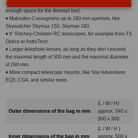
assemblies of the NexStar 6SE and the Evolution 6 (offers
OIII
21
enough space for the dovetail bar).
♦ Maksutov-Cassegrains up to 180 mm aperture, like
Hβ
4
Skywatcher Skymax 150, Skymax 180.
SII
2
♦ 6" Ritchey-Chrétien RC telescopes, for example from TS
Optics or AstroTech
Planetárne
7
♦ Larger telephoto lenses, as long as they don´t exceed
the maximal length of 500 mm and the maximal diameter
Farebné
66
of 260 mm.
Astro príslušenstvo
175
♦ More compact telescope mounts, like Star Adventurer,
EQ3, CG4, and similar ones.
Redukcia 1,25" a 2"
17
Okulárové výťahy a ostrenie
1
(L / W / H)
Outer dimensions of the bag in mm
:
approx. 540 x
Hľadáčiky
25
300 x 300
Binohlavy
3
(L / W / H )
Inner dimensions of the bag in mm
:
approx. 500 x
Kolimátory
22