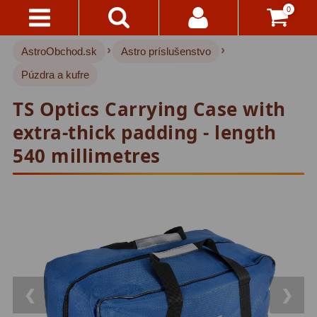
0
›
›
AstroObchod.sk
Astro príslušenstvo
Kontakty
Akce!
Púzdra a kufre
Doprava
Hvezdárske ďalekohľady
222
TS Optics Carrying Case with
A
Platba
Pre deti
18
extra-thick padding - length
540 millimetres
Pre začiatočníkov
38
Všetko
O
Šošovkové
27
Nákupe
Zrkadlové
45
Vrátenie
Katadioptrické
7
Do
14
ED/Apochromáty
32
Dní
❮
❯
Ritchey-Chretien
12
Reklamácia