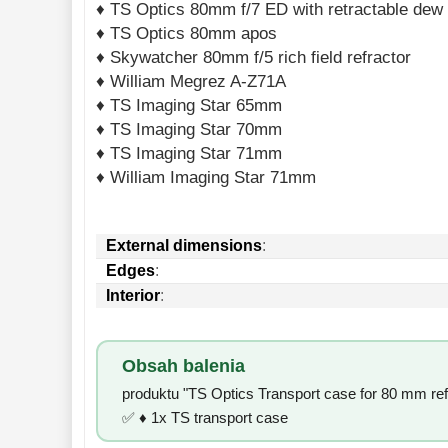
♦ TS Optics 80mm f/7 ED with retractable dew
♦ TS Optics 80mm apos
Monokulárne 
49
♦ Skywatcher 80mm f/5 rich field refractor
Mikroskopy 
93
♦ William Megrez A-Z71A
♦ TS Imaging Star 65mm
Meteostanice 
52
♦ TS Imaging Star 70mm
Foto stativy 
10
♦ TS Imaging Star 71mm
♦ William Imaging Star 71mm
Lupy 
69
Literatúra 
10
External dimensions
:
Darčekové 
poukazy 
Edges
:
28
Interior
:
Obsah balenia
produktu "TS Optics Transport case for 80 mm ref
✅ ♦ 1x TS transport case