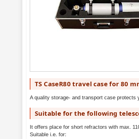
ostrenie
1
Hľadáčiky
25
Binohlavy
3
Kolimátory
22
Svietidlá
5
Čistiace
prostriedky
28
Púzdra a kufre
64
Iné
10
Montáže 
93
TS CaseR80 travel case for 80 m
Zrkadielka a 
hranoly 
61
A quality storage- and transport case protects
Astrofotografia 
306
Komponenty 
78
Suitable for the following teles
Binokulárne 
286
It offers place for short refractors with max.
Diaľkomery a Nočné 
Suitable i.e. for:
videnie 
17