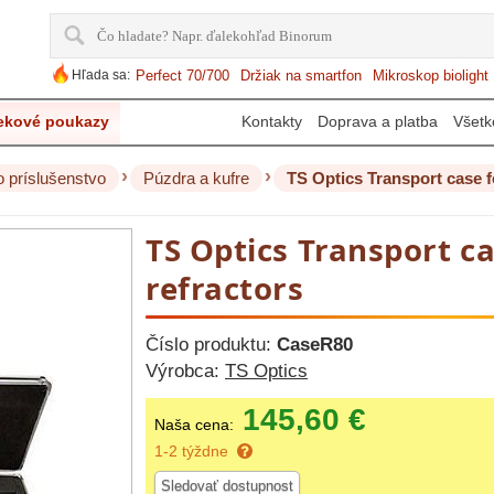
Hľada sa:
Perfect 70/700
Držiak na smartfon
Mikroskop biolight
ekové poukazy
Kontakty
Doprava a platba
Všetk
›
›
o príslušenstvo
Púzdra a kufre
TS Optics Transport case f
TS Optics Transport c
refractors
Číslo produktu:
CaseR80
Výrobca:
TS Optics
145,60 €
Naša cena:
1-2 týždne
Sledovať dostupnost