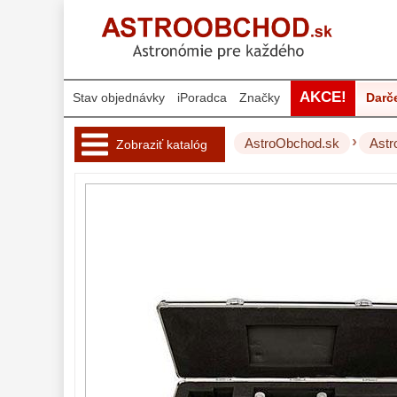
AKCE!
Stav objednávky
iPoradca
Značky
Darč
›
AstroObchod.sk
Astr
Zobraziť katalóg
Hvezdárske 
ďalekohľady 
222
Okuláre 
454
Filtre 
182
Astro 
príslušenstvo 
175
Redukcia 1,25" a
2"
17
Okulárové výťahy a