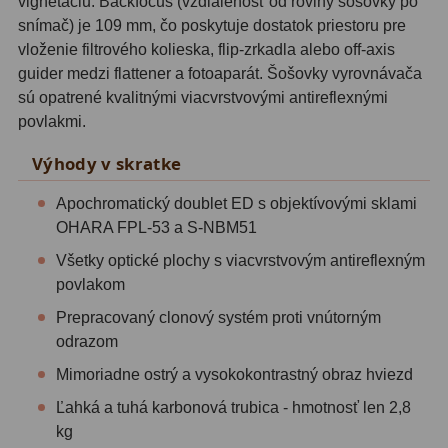
vignetáciu. Backfocus (vzdialenosť od roviny šošovky po
Adaptéry k okulárovým
snímač) je 109 mm, čo poskytuje dostatok priestoru pre
výťahom
8
vloženie filtrového kolieska, flip-zrkadla alebo off-axis
Primárne zrkadlá
9
guider medzi flattener a fotoaparát. Šošovky vyrovnávača
sú opatrené kvalitnými viacvrstvovými antireflexnými
Sekundárne zrkadlá
6
povlakmi.
Binokulárne
286
Výhody v skratke
Apochromatický doublet ED s objektívovými sklami
Ornitológia a príroda
19
OHARA FPL-53 a S-NBM51
Vodeodolné
13
Všetky optické plochy s viacvrstvovým antireflexným
povlakom
Turistika a cestovanie
149
Prepracovaný clonový systém proti vnútorným
Šport
59
odrazom
Divadelné
2
Mimoriadne ostrý a vysokokontrastný obraz hviezd
Ľahká a tuhá karbonová trubica - hmotnosť len 2,8
Astronomické
44
kg