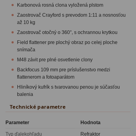
Diaľkomery a Nočné videnie
17
Karbonová rosná clona vyložená plstom
Zaostrovač Crayford s prevodom 1:11 a nosnosťou
Diaľkomery
9
až 10 kg
Nočné videnie
8
Zaostrovač otočný o 360°, s ochrannou krytkou
Field flattener pre plochý obraz po celej ploche
Monokulárne
49
snímača
Turistika
22
M48 závit pre plné osvetlenie clony
Backfocus 109 mm pre príslušenstvo medzi
Ornitológia
11
flattenerom a fotoaparátom
Všeobecné
16
Hliníkový kufrík s tvarovanou penou je súčasťou
balenia
Mikroskopy
93
Technické parametre
Pre deti
5
Parameter
Hodnota
Školské
19
Typ ďalekohľadu
Refraktor