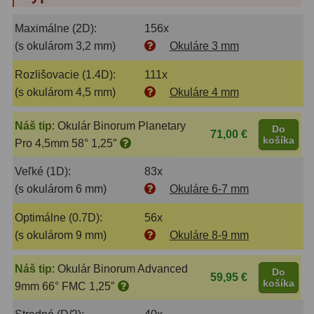
Maximálne (2D):
156x
(s okulárom 3,2 mm)
Okuláre 3 mm
Rozlišovacie (1.4D):
111x
(s okulárom 4,5 mm)
Okuláre 4 mm
Náš tip
:
Okulár Binorum Planetary
Do
71,00 €
košíka
Pro 4,5mm 58° 1,25″
Veľké (1D):
83x
(s okulárom 6 mm)
Okuláre 6-7 mm
Optimálne (0.7D):
56x
(s okulárom 9 mm)
Okuláre 8-9 mm
Náš tip
:
Okulár Binorum Advanced
Do
59,95 €
košíka
9mm 66° FMC 1,25″