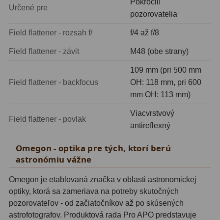
Pokročilí
Určené pre
pozorovatelia
Field flattener - rozsah f/
f/4 až f/8
Field flattener - závit
M48 (obe strany)
109 mm (pri 500 mm
Field flattener - backfocus
OH: 118 mm, pri 600
mm OH: 113 mm)
Viacvrstvový
Field flattener - povlak
antireflexný
Omegon - optika pre tých, ktorí berú
astronómiu vážne
Omegon je etablovaná značka v oblasti astronomickej
optiky, ktorá sa zameriava na potreby skutočných
pozorovateľov - od začiatočníkov až po skúsených
astrofotografov. Produktová rada Pro APO predstavuje