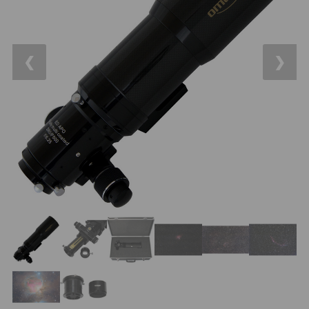
OTA - iba optika
43
Pomocník
Do 160 €
42
❮
❯
IPoradca
Do 300 €
33
Stav
Do 500 €
35
Objednávky
Okuláre
454
Plössl a Super Plössl
120
Širokouhlé (52°-60°)
84
SWA (62°-78°)
86
UWA (80°-98°)
22
XWA (100°-120°)
17
Planetárne
31