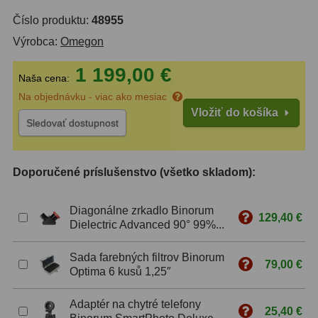
Číslo produktu:
48955
ZOOM
12
Výrobca:
Omegon
ED a Flat Field
12
1 199,00 €
Naša cena:
S mriežkou
6
Na objednávku - viac ako mesiac
Vložiť do košíka
Ostatné
30
Sledovať dostupnost
Barlow
65
Doporučené príslušenstvo (všetko skladom):
Filtre
181
Diagonálne zrkadlo Binorum
Mesačné a polarizačné
23
129,40 €
Dielectric Advanced 90° 99%...
Slnečné
42
Sada farebných filtrov Binorum
79,00 €
Optima 6 kusů 1,25″
CLS a UHC
14
Širokopásmové
2
Adaptér na chytré telefony
25,40 €