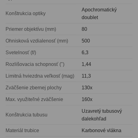
Biologické
34
Apochromatický
Konštrukcia optiky
Digitální
8
doublet
Vreckové
10
Priemer objektívu (mm)
80
Príslušenstvo
17
Ohnisková vzdialenosť (mm)
500
Svetelnosť (f/)
6,3
Meteostanice
52
Rozlišovacia schopnosť (")
1,44
Domáci
21
Limitná hviezdna veľkosť (mag)
11,3
Pokročilé
5
Zväčšenie zbernej plochy
130x
Profesionálne
9
Max. využiteľné zväčšenie
160x
Čidlá
2
Uzavretý tubusový
Konštrukcia tubusu
dalekohľad
Teplomery a vlhkomery
15
Materiál trubice
Karbonové vlákna
Foto stativy
10