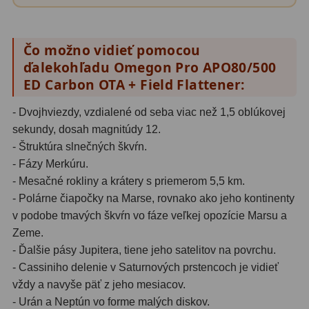
Čo možno vidieť pomocou
ďalekohľadu Omegon Pro APO80/500
ED Carbon OTA + Field Flattener:
- Dvojhviezdy, vzdialené od seba viac než 1,5 oblúkovej
sekundy, dosah magnitúdy 12.
- Štruktúra slnečných škvŕn.
- Fázy Merkúru.
- Mesačné rokliny a krátery s priemerom 5,5 km.
- Polárne čiapočky na Marse, rovnako ako jeho kontinenty
v podobe tmavých škvŕn vo fáze veľkej opozície Marsu a
Zeme.
- Ďalšie pásy Jupitera, tiene jeho satelitov na povrchu.
- Cassiniho delenie v Saturnových prstencoch je vidieť
vždy a navyše päť z jeho mesiacov.
- Urán a Neptún vo forme malých diskov.