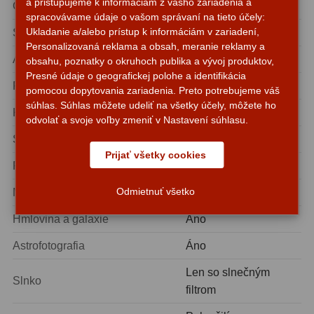
a pristupujeme k informáciám z vášho zariadenia a
GoTo riadenie
Nie
spracovávame údaje o vašom správaní na tieto účely:
Ukladanie a/alebo prístup k informáciám v zariadení,
Sledovanie
Nie
Personalizovaná reklama a obsah, meranie reklamy a
Adaptér okulára
1,25″ a 2″
obsahu, poznatky o okruhoch publika a vývoj produktov,
Presné údaje o geografickej polohe a identifikácia
Príslušenstvo
Hliníkový kufrík
pomocou dopytovania zariadenia. Preto potrebujeme váš
súhlas. Súhlas môžete udeliť na všetky účely, môžete ho
Korektor
Field Flattener
odvolať a svoje voľby zmeniť v Nastavení súhlasu.
Séria
Pro APO
Prijať všetky cookies
Pozorovanie prírody
Áno
Odmietnuť všetko
Mesiac a planéty
Áno
Hmlovina a galaxie
Áno
Astrofotografia
Áno
Len so slnečným
Slnko
filtrom