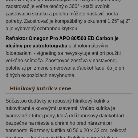
Planetárne kamery
19
zaostrovač je voľne otočný o 360° - stačí uvoľniť
zaisťovaciu skrutku a polohu môžete nastaviť podľa
Deep-Sky kamery
28
potreby. Zaostrovač je kompatibilný s okularmi 1,25″ aj 2″
a je vybavený ochrannou krytkou.
Guiding kamery
14
Refraktor Omegon Pro APO 80/500 ED Carbon je
T-krúžky
16
ideálny pre astrofotografiu
s plnoformátovými
fotoaparátmi - vigneting sa nevyskytuje ani pri použití
Adaptéry projekční
11
veľkého snímača. Zaostrovač zostáva v nastavenej
Adaptéry T2
39
polohe aj pri zmene smerovania ďalekohľadu, čo je pri
dlhých expozíciách nevyhnutné.
Adaptéry M48
33
Hliníkový kufrík v cene
Filtry L-RGB
7
Súčasťou dodávky je robustný hliníkový kufrík s
Filtry Pass
6
rukoväťami a kovovými uzávermi. Vnútro kufríka je
tvarované z tuhej peny, ktorá drží tubusový dalekohľad
Filtry Block
10
bezpečne na mieste a chráni ho pred nárazmi pri
transporte. Rozmery kufríka sú 56 x 20 x 32 cm, celková
Filtry Clip
5
hmotnosť s kufríkom je 6 kg. Kufrík je vhodný tak na