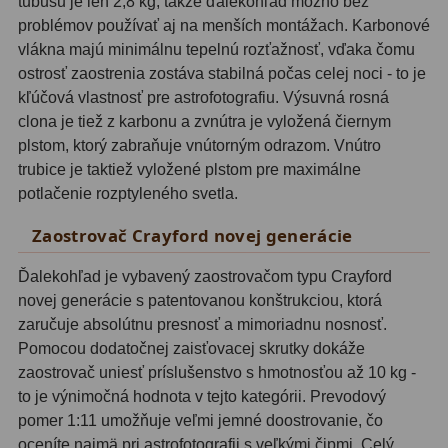
tubusu je len 2,8 kg, takže ďalekohľad možno bez
Motorové pohony
13
problémov používať aj na menších montážach. Karbonové
vlákna majú minimálnu tepelnú rozťažnosť, vďaka čomu
Lišty
8
ostrosť zaostrenia zostáva stabilná počas celej noci - to je
kľúčová vlastnosť pre astrofotografiu. Výsuvná rosná
Protizávažia
3
clona je tiež z karbonu a zvnútra je vyložená čiernym
plstom, ktorý zabraňuje vnútorným odrazom. Vnútro
Iné
27
trubice je taktiež vyložené plstom pre maximálne
Zrkadielka a hranoly
61
potlačenie rozptyleného svetla.
Zaostrovač Crayford novej generácie
Diagonálne zrkadielka
36
Ďalekohľad je vybavený zaostrovačom typu Crayford
Diagonálne hranoly
7
novej generácie s patentovanou konštrukciou, ktorá
Amici hranoly 45°
11
zaručuje absolútnu presnosť a mimoriadnu nosnosť.
Pomocou dodatočnej zaisťovacej skrutky dokáže
Amici hranoly 90°
7
zaostrovač uniesť príslušenstvo s hmotnosťou až 10 kg -
to je výnimočná hodnota v tejto kategórii. Prevodový
Astrofotografia
306
pomer 1:11 umožňuje veľmi jemné doostrovanie, čo
oceníte najmä pri astrofotografii s veľkými čipmi. Celý