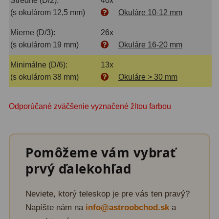
Stredné (D/2):
40x
(s okulárom 12,5 mm)
Okuláre 10-12 mm
Mierne (D/3):
26x
(s okulárom 19 mm)
Okuláre 16-20 mm
Minimálne (D/6):
13x
(s okulárom 38 mm)
Okuláre > 30 mm
Odporúčané zväčšenie vyznačené žltou farbou
Pomôžeme vám vybrať
prvý ďalekohľad
Neviete, ktorý teleskop je pre vás ten pravý?
Napíšte nám na
info@astroobchod.sk
a