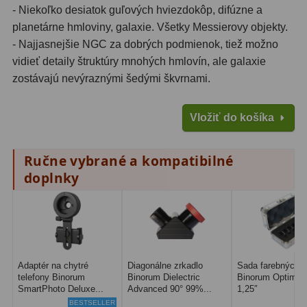
- Niekoľko desiatok guľových hviezdokôp, difúzne a
planetárne hmloviny, galaxie. Všetky Messierovy objekty.
- Najjasnejšie NGC za dobrých podmienok, tiež možno
vidieť detaily štruktúry mnohých hmlovín, ale galaxie
zostávajú nevýraznými šedými škvrnami.
Vložiť do košíka
Ručne vybrané a kompatibilné
doplnky
Adaptér na chytré
Diagonálne zrkadlo
Sada farebných fi
telefony Binorum
Binorum Dielectric
Binorum Optima 
SmartPhoto Deluxe...
Advanced 90° 99%...
1,25″
BESTSELLER