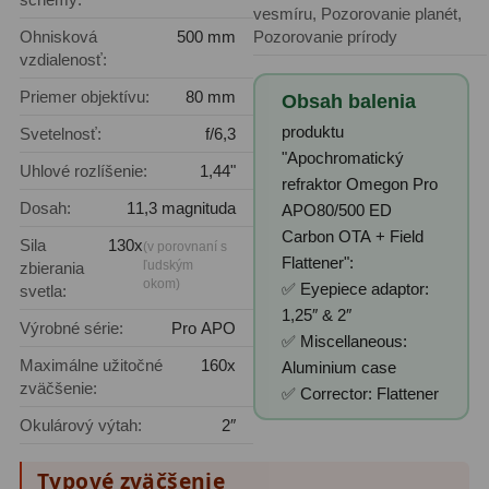
vesmíru, Pozorovanie planét,
Ohnisková
500 mm
Pozorovanie prírody
vzdialenosť:
Priemer objektívu:
80 mm
Obsah balenia
produktu
Svetelnosť:
f/6,3
"Apochromatický
Uhlové rozlíšenie:
1,44"
refraktor Omegon Pro
Dosah:
11,3 magnituda
APO80/500 ED
Carbon OTA + Field
Sila
130x
(v porovnaní s
Flattener":
ľudským
zbierania
okom)
✅ Eyepiece adaptor:
svetla:
1,25″ & 2″
Výrobné série:
Pro APO
✅ Miscellaneous:
Maximálne užitočné
160x
Aluminium case
zväčšenie:
✅ Corrector: Flattener
Okulárový výtah:
2″
Typové zväčšenie