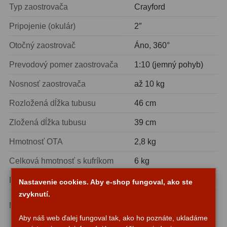
Typ zaostrovača
Crayford
Lupy
69
Pripojenie (okulár)
2″
Otočný zaostrovač
Áno, 360°
Literatúra
10
Prevodový pomer zaostrovača
1:10 (jemný pohyb)
Darčekové poukazy
28
Nosnosť zaostrovača
až 10 kg
Rozložená dĺžka tubusu
46 cm
Zložená dĺžka tubusu
39 cm
Hmotnosť OTA
2,8 kg
Celková hmotnosť s kufríkom
6 kg
Rozmery kufríka (cm)
56 x 20 x 32
Nastavenie cookies. Aby e-shop fungoval, ako ste
zvyknutí.
Len OTA (bez
Montáž
montáže)
Aby náš web ďalej fungoval tak, ako ho poznáte, ukladáme