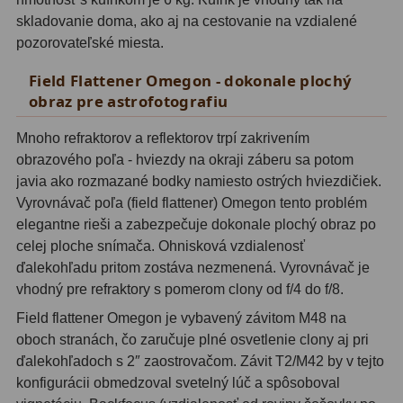
Filtry CCD Hα, OIII
7
skladovanie doma, ako aj na cestovanie na vzdialené
pozorovateľské miesta.
Filtrové kolesá a rámy
16
Field Flattener Omegon - dokonale plochý
Rovnače a reduktory
13
obraz pre astrofotografiu
Pointácia a zaostrenie
26
Mnoho refraktorov a reflektorov trpí zakrivením
obrazového poľa - hviezdy na okraji záberu sa potom
Kalibrace
8
javia ako rozmazané bodky namiesto ostrých hviezdičiek.
Vyrovnávač poľa (field flattener) Omegon tento problém
ADC, Tilting
14
elegantne rieši a zabezpečuje dokonale plochý obraz po
celej ploche snímača. Ohnisková vzdialenosť
Rotátory
34
ďalekohľadu pritom zostáva nezmenená. Vyrovnávač je
Komponenty
78
vhodný pre refraktory s pomerom clony od f/4 do f/8.
Field flattener Omegon je vybavený závitom M48 na
Helical výťahy
11
oboch stranách, čo zaručuje plné osvetlenie clony aj pri
ďalekohľadoch s 2″ zaostrovačom. Závit T2/M42 by v tejto
Okulárové výtahy
44
konfigurácii obmedzoval svetelný lúč a spôsoboval