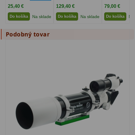
25,40 €
129,40 €
79,00 €
Do košíka
Na sklade
Do košíka
Na sklade
Do košíka
Na 
Podobný tovar