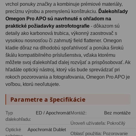
vrchol ponuky značky a kombinuje prémiové materiály,
precíznu výrobu a premyslenú konštrukciu.
Ďalekohľady
Omegon Pro APO sú navrhnuté s ohľadom na
praktické požiadavky astrofotografie
- dôkazom sú
detaily ako karbonová trubica, výkonný zaostrovač s
vysokou nosnosťou či zahrnutý field flattener. Omegon
kladie dôraz na dlhodobú spoľahlivosť a ponúka širokú
škálu kompatibilného príslušenstva, vďaka ktorému
môžete svoj ďalekohľad ďalej rozvíjať a prispôsobovať. Ak
hľadáte optický nástroj, ktorý vás bude sprevádzať pri
rokoch pozorovania a fotografovania, Omegon Pro APO je
voľbou, ktorú neoľutujete.
Parametre a špecifikácie
Typ
ED / Apochromát
Montáž:
Bez montáže
ďalekohľadu:
Úroveň užívateľa: Pokročilý
Optické
Apochromát Dublet
Oblasť použitia: Pozorovanie
schémy: