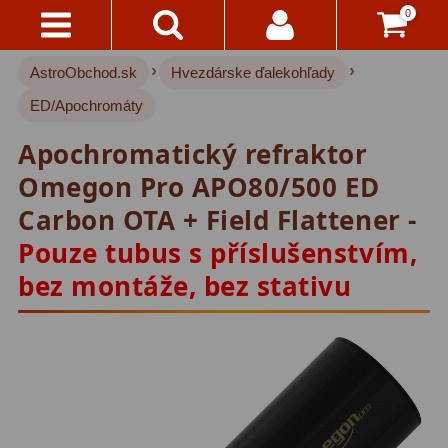
0
›
›
AstroObchod.sk
Hvezdárske ďalekohľady
Kontakty
Akce!
ED/Apochromáty
Doprava
Hvezdárske ďalekohľady
222
Apochromatický refraktor
A
Platba
Pre deti
18
Omegon Pro APO80/500 ED
Carbon OTA + Field Flattener -
Pre začiatočníkov
38
Všetko
Pouze tubus s příslušenstvím,
O
Šošovkové
27
Nákupe
bez montáže, bez stativu
Zrkadlové
45
Vrátenie
Katadioptrické
7
Do
14
ED/Apochromáty
32
Dní
Ritchey-Chretien
12
Reklamácia