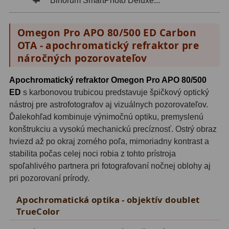
Binorum SmartPhoto Deluxe...
OIII
21
Omegon Pro APO 80/500 ED Carbon
Hβ
4
OTA - apochromatický refraktor pre
SII
2
náročných pozorovateľov
Planetárne
7
Apochromatický refraktor Omegon Pro APO 80/500
ED
s karbonovou trubicou predstavuje špičkový optický
Farebné
66
nástroj pre astrofotografov aj vizuálnych pozorovateľov.
Ďalekohľad kombinuje výnimočnú optiku, premyslenú
Astro príslušenstvo
175
konštrukciu a vysokú mechanickú precíznosť. Ostrý obraz
hviezd až po okraj zorného poľa, mimoriadny kontrast a
Redukcia 1,25" a 2"
17
stabilita počas celej noci robia z tohto prístroja
Okulárové výťahy a ostrenie
1
spoľahlivého partnera pri fotografovaní nočnej oblohy aj
pri pozorovaní prírody.
Hľadáčiky
25
Apochromatická optika - objektív doublet
Binohlavy
3
TrueColor
Kolimátory
22