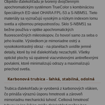
Objektív ďalekohľadu je tvorený dvojčlenným
apochromatickým systémom TrueColor s kombináciou
Svietidlá
5
špeciálnych ED skiel OHARA FPL-53 a S-NBM51. Tieto
materiály sa vyznačujú vysokým a nízkym indexom lomu
Čistiace prostriedky
28
svetla a výbornou priepustnosťou. Sklo S-NBM51 sa
Púzdra a kufre
64
bežne používa v optike apochromatických
fluorescenčných mikroskopov, čo hovorí samo za seba o
Iné
10
jeho kvalite. Výsledkom je mimoriadne ostrý a
vysokokontrastný obraz - na planétach uvidíte jemné
Montáže
93
detaily, ktoré by iné ďalekohľady nezachytili. Všetky
optické plochy sú opatrené viacvrstvovými antireflexnými
Azimutálne AZ
5
povlakmi, ktoré minimalizujú odrazy a maximalizujú
priechod svetla.
Equatoriálne EQ
19
Karbonová trubica - ľahká, stabilná, odolná
Fotografické montáže
5
Trubica ďalekohľadu je vyrobená z karbonových vlákien,
Statívy a piliere
3
čo prináša výraznú úsporu hmotnosti a zároveň
mimoriadnu mechanickú tuhosť. Celková hmotnosť
Tubusové kruhy
10