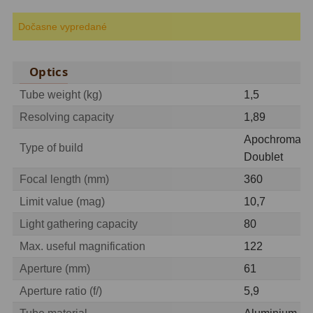
Dočasne vypredané
ZOOM
12
ED a Flat Field
12
Optics
S mriežkou
6
Tube weight (kg)
1,5
Ostatné
30
Resolving capacity
1,89
Apochromat
Barlow
65
Type of build
Doublet
Filtre
181
Focal length (mm)
360
Limit value (mag)
10,7
Mesačné a polarizačné
23
Light gathering capacity
80
Slnečné
42
Max. useful magnification
122
CLS a UHC
14
Aperture (mm)
61
Aperture ratio (f/)
5,9
Širokopásmové
2