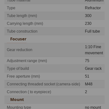
Tube material
Aluminium
OIII
21
Type
Refractor
Hβ
4
Tube length (mm)
300
Carrying length (mm)
230
SII
2
Tube construction
Full tube
Planetárne
7
Focuser
Farebné
66
1:10 Fine
Gear reduction
movement
Astro príslušenstvo
175
Adjustment range (mm)
75
Redukcia 1,25" a 2"
17
Type of build
Gear rack
Free aperture (mm)
51
Okulárové výťahy a ostrenie
1
Connecting threaded socket (camera-side)
M48
Hľadáčiky
25
Connection ( to eyepiece)
2
Mount
Binohlavy
3
Mounting type
no mount
Kolimátory
22