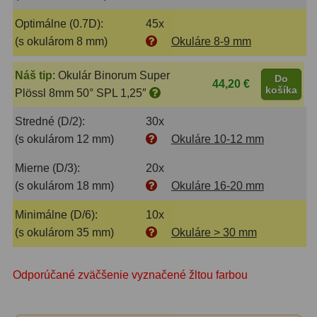
Adaptéry k okulárovým
výťahom
8
Optimálne (0.7D):
45x
(s okulárom 8 mm)
Okuláre 8-9 mm
Primárne zrkadlá
9
Náš tip
:
Okulár Binorum Super
Do
Sekundárne zrkadlá
6
44,20 €
košíka
Plössl 8mm 50° SPL 1,25″
Binokulárne
286
Stredné (D/2):
30x
(s okulárom 12 mm)
Okuláre 10-12 mm
Ornitológia a príroda
19
Mierne (D/3):
20x
Vodeodolné
13
(s okulárom 18 mm)
Okuláre 16-20 mm
Turistika a cestovanie
149
Minimálne (D/6):
10x
(s okulárom 35 mm)
Okuláre > 30 mm
Šport
59
Divadelné
2
Odporúčané zväčšenie vyznačené žltou farbou
Astronomické
44