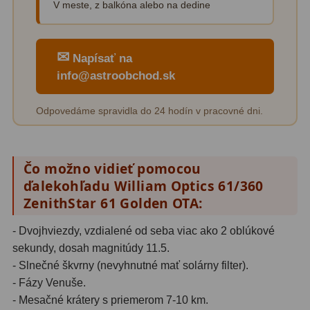
Biologické
34
V meste, z balkóna alebo na dedine
Digitální
8
✉
Napísať na
Vreckové
10
info@astroobchod.sk
Príslušenstvo
17
Odpovedáme spravidla do 24 hodín v pracovné dni.
Meteostanice
52
Domáci
21
Čo možno vidieť pomocou
ďalekohľadu William Optics 61/360
Pokročilé
5
ZenithStar 61 Golden OTA:
Profesionálne
9
- Dvojhviezdy, vzdialené od seba viac ako 2 oblúkové
Čidlá
2
sekundy, dosah magnitúdy 11.5.
- Slnečné škvrny (nevyhnutné mať solárny filter).
Teplomery a vlhkomery
15
- Fázy Venuše.
- Mesačné krátery s priemerom 7-10 km.
Foto stativy
10