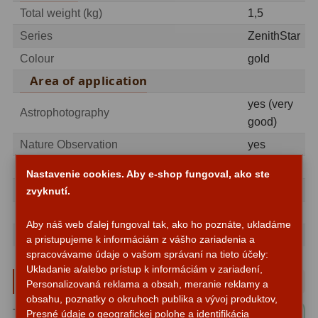
Total weight (kg)
1,5
Motorové pohony
13
Series
ZenithStar
Lišty
8
Colour
gold
Protizávažia
3
Area of application
yes (very
Iné
27
Astrophotography
good)
Zrkadielka a hranoly
61
Nature Observation
yes
recommended for
Diagonálne zrkadielka
36
Nastavenie cookies. Aby e-shop fungoval, ako ste
Beginners
no
zvyknutí.
Diagonálne hranoly
7
Advanced
yes
Aby náš web ďalej fungoval tak, ako ho poznáte, ukladáme
Amici hranoly 45°
11
Observatories
no
a pristupujeme k informáciám z vášho zariadenia a
spracovávame údaje o vašom správaní na tieto účely:
Amici hranoly 90°
7
Ukladanie a/alebo prístup k informáciám v zariadení,
Parametre a špecifikácie
Personalizovaná reklama a obsah, meranie reklamy a
Astrofotografia
306
obsahu, poznatky o okruhoch publika a vývoj produktov,
Typ ďalekohľadu:
Refraktor
Presné údaje o geografickej polohe a identifikácia