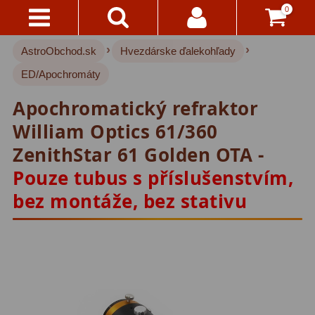
0
›
›
AstroObchod.sk
Hvezdárske ďalekohľady
Kontakty
Akce!
ED/Apochromáty
Doprava
Hvezdárske ďalekohľady
222
Apochromatický refraktor
A
Platba
Pre deti
18
William Optics 61/360
ZenithStar 61 Golden OTA -
Pre začiatočníkov
38
Všetko
Pouze tubus s příslušenstvím,
O
Šošovkové
27
Nákupe
bez montáže, bez stativu
Zrkadlové
45
Vrátenie
Katadioptrické
7
Do
14
ED/Apochromáty
32
Dní
Ritchey-Chretien
12
Reklamácia