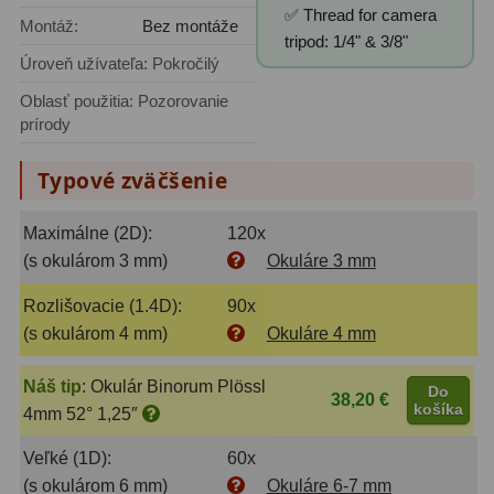
✅ Thread for camera
Montáž:
Bez montáže
Filtry CCD Hα, OIII
7
tripod: 1/4" & 3/8"
Úroveň užívateľa: Pokročilý
Filtrové kolesá a rámy
16
Oblasť použitia: Pozorovanie
Rovnače a reduktory
13
prírody
Pointácia a zaostrenie
26
Typové zväčšenie
Kalibrace
8
Maximálne (2D):
120x
ADC, Tilting
14
(s okulárom 3 mm)
Okuláre 3 mm
Rotátory
34
Rozlišovacie (1.4D):
90x
(s okulárom 4 mm)
Okuláre 4 mm
Komponenty
78
Náš tip
:
Okulár Binorum Plössl
Do
38,20 €
Helical výťahy
11
košíka
4mm 52° 1,25″
Okulárové výtahy
44
Veľké (1D):
60x
(s okulárom 6 mm)
Okuláre 6-7 mm