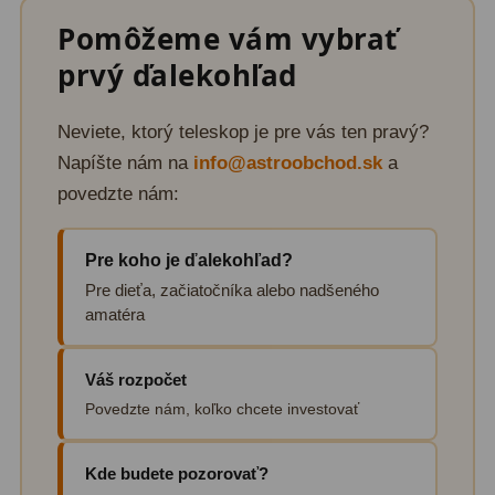
Diaľkomery a Nočné videnie
17
Pomôžeme vám vybrať
prvý ďalekohľad
Diaľkomery
9
Nočné videnie
8
Neviete, ktorý teleskop je pre vás ten pravý?
Napíšte nám na
info@astroobchod.sk
a
Monokulárne
49
povedzte nám:
Turistika
22
Ornitológia
11
Pre koho je ďalekohľad?
Pre dieťa, začiatočníka alebo nadšeného
Všeobecné
16
amatéra
Mikroskopy
93
Váš rozpočet
Pre deti
5
Povedzte nám, koľko chcete investovať
Školské
19
Kde budete pozorovať?