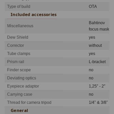
Type of build
OTA
Svietidlá
5
Included accessories
Čistiace prostriedky
28
Bahtinov
Miscellaneous
focus mask
Púzdra a kufre
64
Dew Shield
yes
Iné
10
Corrector
without
Tube clamps
yes
Montáže
93
Prism rail
L-bracket
Azimutálne AZ
5
Finder scope
no
Equatoriálne EQ
19
Deviating optics
no
Eyepiece adaptor
1,25″ - 2″
Fotografické montáže
5
Carrying case
no
Statívy a piliere
3
Thread for camera tripod
1/4" & 3/8"
Tubusové kruhy
10
General