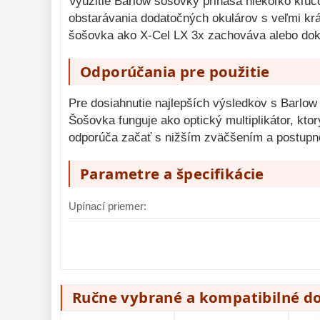
Využitie Barlow šošovky prináša niekoľko kľú
obstarávania dodatočných okulárov s veľmi krá
šošovka ako X-Cel LX 3x zachováva alebo doko
Odporúčania pre použitie
Pre dosiahnutie najlepších výsledkov s Barlow 
Šošovka funguje ako optický multiplikátor, ktor
odporúča začať s nižším zväčšením a postupn
Parametre a špecifikácie
Upínací priemer:
Ručne vybrané a kompatibilné d