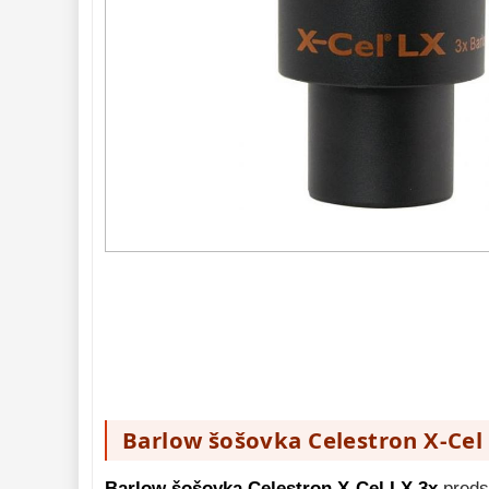
Planetárne
29
ZOOM
12
ED a Flat Field
12
S mriežkou
6
Ostatné
30
Barlow
65
Filtre 
183
Astro 
príslušenstvo 
175
Montáže 
93
Zrkadielka a 
hranoly 
61
Astrofotografia 
306
Komponenty 
78
Barlow šošovka Celestron X-Cel 
Binokulárne 
286
Barlow šošovka Celestron X-Cel LX 3x
preds