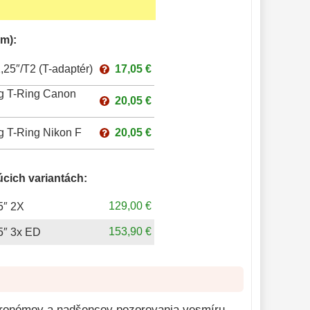
m):
25″/T2 (T-adaptér)
17,05 €
g T-Ring Canon
20,05 €
g T-Ring Nikon F
20,05 €
úcich variantách:
129,00 €
5″ 2X
153,90 €
5″ 3x ED
tronómov a nadšencov pozorovania vesmíru.