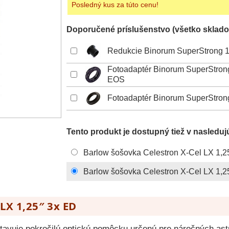
Posledný kus za túto cenu!
Doporučené príslušenstvo (všetko sklado
Redukcie Binorum SuperStrong 1,
Fotoadaptér Binorum SuperStron
EOS
Fotoadaptér Binorum SuperStron
Tento produkt je dostupný tiež v nasleduj
Barlow šošovka Celestron X-Cel LX 1,2
Barlow šošovka Celestron X-Cel LX 1,2
LX 1,25″ 3x ED
tavuje pokročilú optickú pomôcku určenú pre náročných as