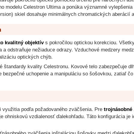
o modelu Celestron Ultima a ponúka významné vylepšenia 
rsion) skiel dosahuje minimálnych chromatických aberácií a
a
o kvalitný objektív
s pokročilou optickou korekciou. Všetk
tla a odstraňuje nežiaduce odrazy. Vzduchové medzery medz
lizáciu optických chýb.
štandardy kvality Celestronu. Kovové telo zabezpečuje dlh
bezpečné uchopenie a manipuláciu so šošovkou, zatiaľ čo 
 využitia podľa požadovaného zväčšenia. Pre
trojnásobné
je ohniskovú vzdialenosť ďalekohľadu. Táto konfigurácia je i
sťnásobného zväčšenia inštaláciou šošovky medzi ďalekohľad