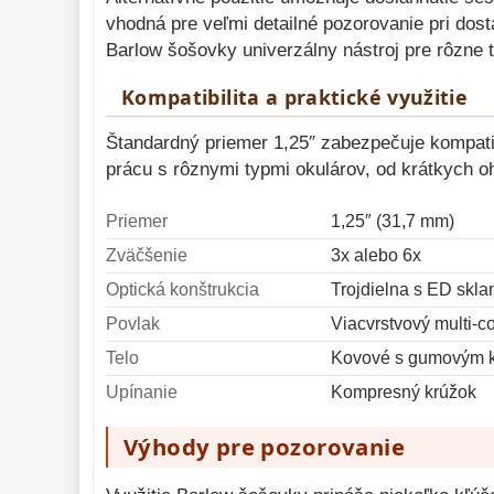
vhodná pre veľmi detailné pozorovanie pri dosta
Barlow šošovky univerzálny nástroj pre rôzne
Kompatibilita a praktické využitie
Štandardný priemer 1,25″ zabezpečuje kompati
prácu s rôznymi typmi okulárov, od krátkych oh
Priemer
1,25″ (31,7 mm)
Zväčšenie
3x alebo 6x
Optická konštrukcia
Trojdielna s ED skla
Povlak
Viacvrstvový multi-c
Telo
Kovové s gumovým 
Upínanie
Kompresný krúžok
Výhody pre pozorovanie