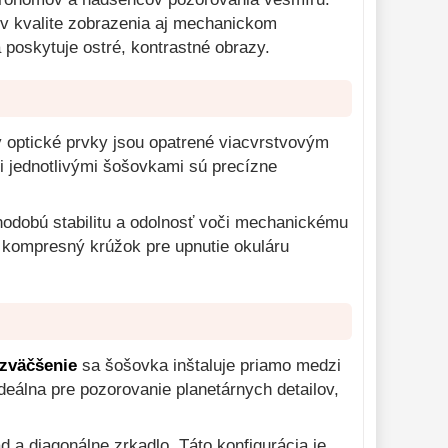
v kvalite zobrazenia aj mechanickom
 poskytuje ostré, kontrastné obrazy.
y optické prvky jsou opatrené viacvrstvovým
i jednotlivými šošovkami sú precízne
odobú stabilitu a odolnosť voči mechanickému
kompresný krúžok pre upnutie okuláru
 zväčšenie
sa šošovka inštaluje priamo medzi
deálna pre pozorovanie planetárnych detailov,
 a diagonálne zrkadlo. Táto konfigurácia je