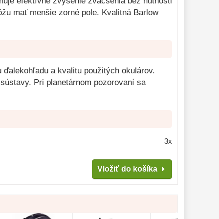
uje efektívne zvýšenie zväčšenia bez nutnosti
ôžu mať menšie zorné pole. Kvalitná Barlow
 ďalekohľadu a kvalitu použitých okulárov.
j sústavy. Pri planetárnom pozorovaní sa
3x
Vložiť do košíka