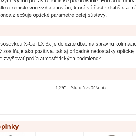
čových výhod pre astronomické pozorovanie. Primárne umožň
tkou ohniskovou vzdialenosťou, ktoré sú často drahšie a m
nca zlepšuje optické parametre celej sústavy.
šošovkou X-Cel LX 3x je dôležité dbať na správnu kolimáciu
ý zosilňuje ako pozitíva, tak aj prípadné nedostatky opticke
e zvyšovať podľa atmosférických podmienok.
1,25″
Stupeň zväčšenia:
oplnky