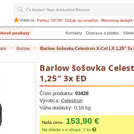
Hľada sa:
Perfect 70/700
Držiak na smartfon
Mikroskop biolight
ekové poukazy
Kontakty
Doprava a platba
Všetk
›
›
áre
Barlow
Barlow šošovka Celestron X-Cel LX 1,25″ 3x
Barlow šošovka Celest
1,25″ 3x ED
Číslo produktu:
93428
Výrobca:
Celestron
Váha dodávky:
0,16 kg
153,90 €
Naša cena:
Na sklade v e-shope: 1 ks