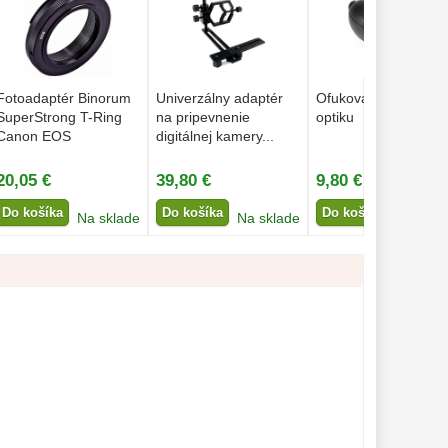
Fotoadaptér Binorum
Univerzálny adaptér
Ofukovací balónik n
SuperStrong T-Ring
na pripevnenie
optiku
Canon EOS
digitálnej kamery...
20,05 €
39,80 €
9,80 €
Do košíka
Do košíka
Do košíka
Na sklade
Na sklade
Na dop