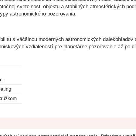
točnej svetelnosti objektu a stabilných atmosférických podmie
 typy astronomického pozorovania.
bilitu s väčšinou moderných astronomických ďalekohľadov a
niskových vzdialeností pre planetárne pozorovanie až po dlh
mi
oating
krúžkom