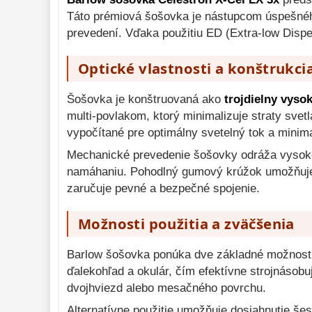
Diaľkomery a Nočné 
videnie 
Táto prémiová šošovka je nástupcom úspešnéh
17
prevedení. Vďaka použitiu ED (Extra-low Dispe
Monokulárne 
49
Optické vlastnosti a konštrukci
Mikroskopy 
93
Meteostanice 
52
Šošovka je konštruovaná ako
trojdielny vysok
multi-povlakom, ktorý minimalizuje straty sve
Foto stativy 
10
vypočítané pre optimálny svetelný tok a minima
Lupy 
69
Mechanické prevedenie šošovky odráža vysoké 
Literatúra 
10
namáhaniu. Pohodlný gumový krúžok umožňuje 
zaručuje pevné a bezpečné spojenie.
Darčekové 
poukazy 
28
Možnosti použitia a zväčšenia
Barlow šošovka ponúka dve základné možnosti
ďalekohľad a okulár, čím efektívne strojnásobu
dvojhviezd alebo mesačného povrchu.
Alternatívne použitie umožňuje dosiahnutie še