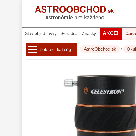
AKCE!
Stav objednávky
iPoradca
Značky
Darč
›
AstroObchod.sk
Okul
Zobraziť katalóg
Hvezdárske 
ďalekohľady 
222
Okuláre 
452
Plössl a Super
Plössl
120
Širokouhlé
(52°-60°)
82
SWA (62°-78°)
86
UWA (80°-98°)
22
XWA (100°-120°)
17