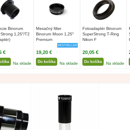
kcie Binorum
Mesačný filter
Fotoadaptér Binorum
Strong 1,25″/T2
Binorum Moon 1,25″
SuperStrong T-Ring
aptér)
Premium
Nikon F
BESTSELLER
5 €
19,20 €
20,05 €
ošíka
Do košíka
Do košíka
Na sklade
Na sklade
Na sklade