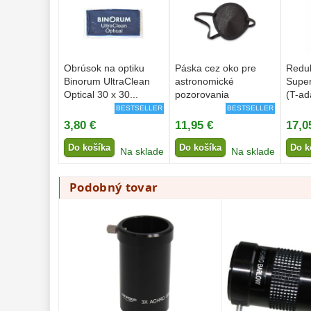
Obrúsok na optiku
Páska cez oko pre
Redu
Binorum UltraClean
astronomické
Super
Optical 30 x 30...
pozorovania
(T-ad
BESTSELLER
BESTSELLER
3,80 €
11,95 €
17,0
Do košíka
Do košíka
Do k
Na sklade
Na sklade
Podobný tovar