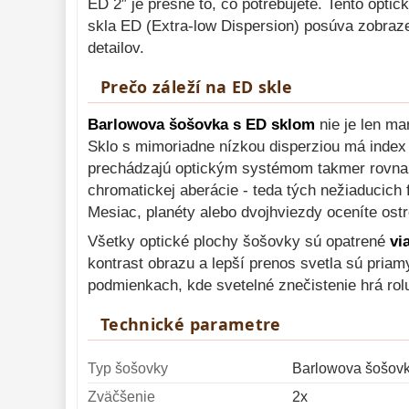
ED 2″ je presne to, čo potrebujete. Tento opti
Diaľkomery a Nočné 
videnie 
17
skla ED (Extra-low Dispersion) posúva zobra
detailov.
Monokulárne 
49
Prečo záleží na ED skle
Mikroskopy 
93
Meteostanice 
52
Barlowova šošovka s ED sklom
nie je len m
Sklo s mimoriadne nízkou disperziou má index l
Foto stativy 
10
prechádzajú optickým systémom takmer rovnak
Lupy 
69
chromatickej aberácie - teda tých nežiaducich 
Mesiac, planéty alebo dvojhviezdy oceníte ost
Literatúra 
10
Všetky optické plochy šošovky sú opatrené
vi
Darčekové 
kontrast obrazu a lepší prenos svetla sú priam
poukazy 
28
podmienkach, kde svetelné znečistenie hrá rol
Technické parametre
Typ šošovky
Barlowova šošov
Zväčšenie
2x