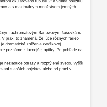
iemerom okulárového tubusu 2″ a vďaka použitiu
h lemov a s maximálnym množstvom jemných
ti bežným achromátovým Barlowovým šošovkám.
. V praxi to znamená, že lúče rôznych farieb
je dramatické zníženie zvyškovej
bre poznáme z lacnejšej optiky. Pri pohľade na
uje nežiaduce odrazy a rozptýlené svetlo. Vyšší
vaní slabších objektov alebo pri práci v