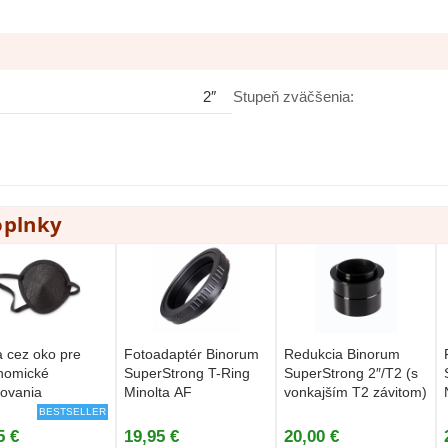
2″
Stupeň zväčšenia:
oplnky
 cez oko pre
Fotoadaptér Binorum
Redukcia Binorum
nomické
SuperStrong T-Ring
SuperStrong 2″/T2 (s
ovania
Minolta AF
vonkajším T2 závitom)
BESTSELLER
5 €
19,95 €
20,00 €