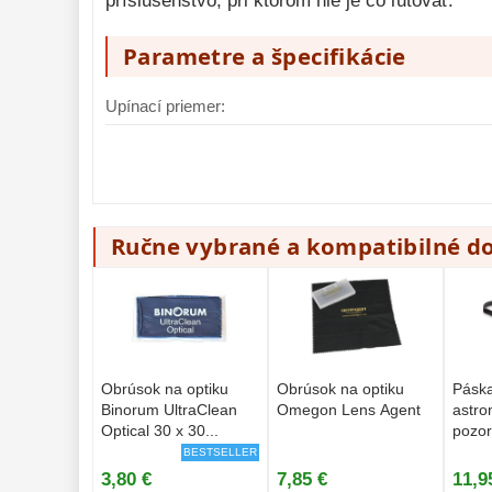
príslušenstvo, pri ktorom nie je čo ľutovať.
Parametre a špecifikácie
Upínací priemer:
Ručne vybrané a kompatibilné d
Obrúsok na optiku
Obrúsok na optiku
Páska
Binorum UltraClean
Omegon Lens Agent
astro
Optical 30 x 30...
pozor
BESTSELLER
3,80 €
7,85 €
11,9