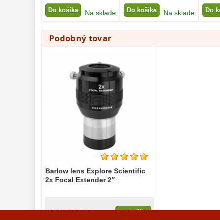
Do košíka
Do košíka
Do k
Na sklade
Na sklade
Podobný tovar
Barlow lens Explore Scientific
2x Focal Extender 2″
188,00 €
Do košíka