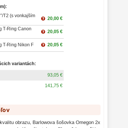
m):
″/T2 (s vonkajším
20,00 €
g T-Ring Canon
20,05 €
g T-Ring Nikon F
20,05 €
úcich variantách:
93,05 €
141,75 €
eľov
i kvalitu obrazu, Barlowova šošovka Omegon 2x