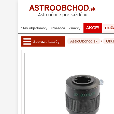
AKCE!
Stav objednávky
iPoradca
Značky
Darč
›
AstroObchod.sk
Okul
Zobraziť katalóg
Hvezdárske 
ďalekohľady 
222
Okuláre 
452
Plössl a Super
Plössl
120
Širokouhlé
(52°-60°)
82
SWA (62°-78°)
86
UWA (80°-98°)
22
XWA (100°-120°)
17