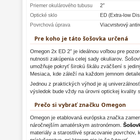
Priemer okulárového tubusu
2″
Optické sklo
ED (Extra-low Dis
Povrchová úprava
Viacvrstvový antir
Pre koho je táto šošovka určená
Omegon 2x ED 2″ je ideálnou voľbou pre pozorov
nutnosti zakúpenia celej sady okuliarov. Šošo
umožňuje pokryť širokú škálu zväčšení s jedin
Mesiaca, kde záleží na každom jemnom detaile 
Jednou z praktických výhod je aj univerzálnos
výsledok bude vždy na úrovni optickej kvality 
Prečo si vybrať značku Omegon
Omegon je etablovaná európska značka zameran
náročnejším amatérskym astronómom.
Šošov
materiály a starostlivé spracovanie povrchov, 