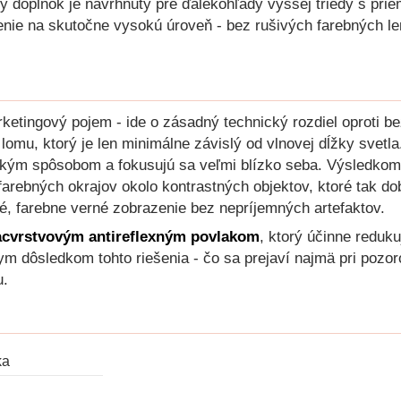
cký doplnok je navrhnutý pre ďalekohľady vyššej triedy s pr
zenie na skutočne vysokú úroveň - bez rušivých farebnýc
arketingový pojem - ide o zásadný technický rozdiel opro
omu, ktorý je len minimálne závislý od vlnovej dĺžky svetla
ým spôsobom a fokusujú sa veľmi blízko seba. Výsledkom 
farebných okrajov okolo kontrastných objektov, ktoré tak do
ré, farebne verné zobrazenie bez nepríjemných artefaktov.
acvrstvovým antireflexným povlakom
, ktorý účinne reduk
ym dôsledkom tohto riešenia - čo sa prejaví najmä pri pozoro
u.
ka