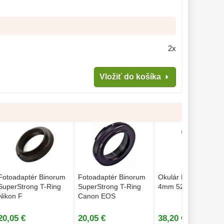
2x
Vložiť do košíka
Fotoadaptér Binorum
Fotoadaptér Binorum
Okulár Binorum Plös
SuperStrong T-Ring
SuperStrong T-Ring
4mm 52° 1,25″
Nikon F
Canon EOS
20,05 €
20,05 €
38,20 €