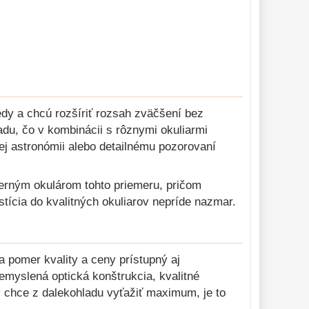
iedy a chcú rozšíriť rozsah zväčšení bez
adu, čo v kombinácii s rôznymi okuliarmi
ej astronómii alebo detailnému pozorovaní
derným okulárom tohto priemeru, pričom
stícia do kvalitných okuliarov nepríde nazmar.
 pomer kvality a ceny prístupný aj
remyslená optická konštrukcia, kvalitné
rý chce z dalekohladu vyťažiť maximum, je to