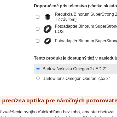
Doporučené príslušenstvo (všetko sklado
Redukcia Binorum SuperStrong 2
T2 závitom)
Fotoadaptér Binorum SuperStron
EOS
Fotoadaptér Binorum SuperStron
Tento produkt je dostupný tiež v nasleduj
Barlow šošovka Omegon 2x ED 2″
Barlow lens Omegon Oberon 2,5x 2″
 precízna optika pre náročných pozorovat
iť zväčšenie svojho ďalekohľadu bez toho, aby ste obetoval