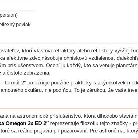
persion)
eflexný povlak
ateľov, ktorí vlastnia refraktory alebo reflektory vyššej tr
vka efektívne zdvojnásobuje ohniskovú vzdialenosť ďalekohľ
ým príslušenstvom. Ocení ju každý, kto sa venuje planetárn
a čistote zobrazenia.
ť - formát 2″ umožňuje použitie prakticky s akýmkoľvek mo
samotného okuláru, nie pod ňou. To je zárukou, že vaša inve
á na astronomické príslušenstvo, ktorá dlhodobo stavia na
ka Omegon 2x ED 2″
reprezentuje filozofiu tejto značky - p
ktoré sa reálne prejavia pri pozorovaní. Pre astronóma, kto