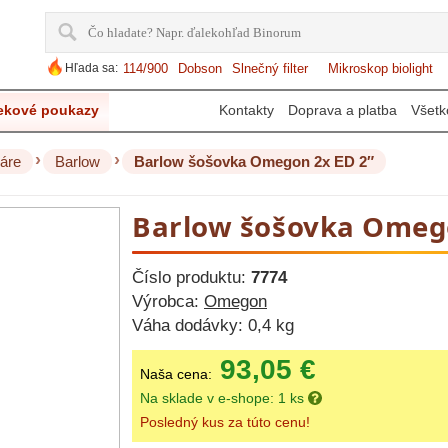
Hľada sa:
114/900
Dobson
Slnečný filter
Mikroskop biolight
ekové poukazy
Kontakty
Doprava a platba
Všetk
›
›
áre
Barlow
Barlow šošovka Omegon 2x ED 2″
Barlow šošovka Omego
Číslo produktu:
7774
Výrobca:
Omegon
Váha dodávky:
0,4 kg
93,05 €
Naša cena:
Na sklade v e-shope: 1 ks
Posledný kus za túto cenu!