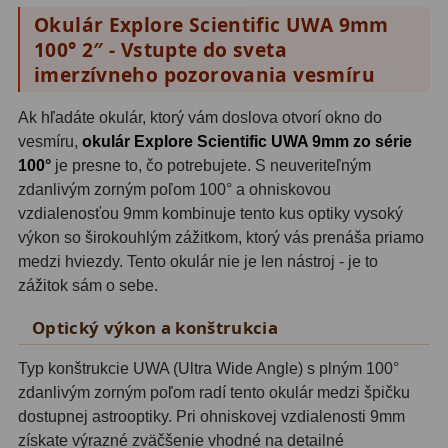
Okulár Explore Scientific UWA 9mm
OIII
21
100° 2″ - Vstupte do sveta
Hβ
4
imerzívneho pozorovania vesmíru
SII
2
Ak hľadáte okulár, ktorý vám doslova otvorí okno do
vesmíru,
okulár Explore Scientific UWA 9mm zo série
Planetárne
7
100°
je presne to, čo potrebujete. S neuveriteľným
Farebné
66
zdanlivým zorným poľom 100° a ohniskovou
vzdialenosťou 9mm kombinuje tento kus optiky vysoký
Astro príslušenstvo
175
výkon so širokouhlým zážitkom, ktorý vás prenáša priamo
medzi hviezdy. Tento okulár nie je len nástroj - je to
Redukcia 1,25" a 2"
17
zážitok sám o sebe.
Okulárové výťahy a ostrenie
1
Optický výkon a konštrukcia
Hľadáčiky
25
Typ konštrukcie UWA (Ultra Wide Angle) s plným 100°
zdanlivým zorným poľom radí tento okulár medzi špičku
Binohlavy
3
dostupnej astrooptiky. Pri ohniskovej vzdialenosti 9mm
získate výrazné zväčšenie vhodné na detailné
Kolimátory
22