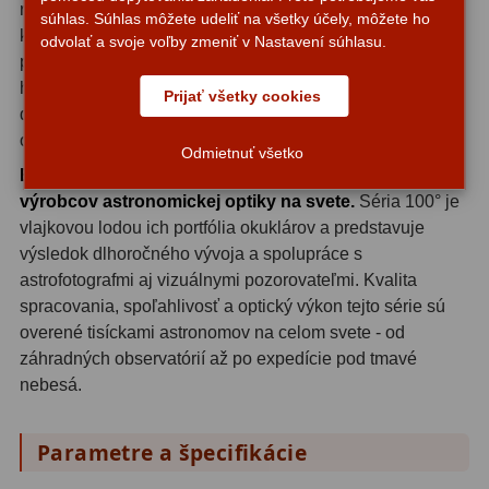
robiť kompromisy. Hodí sa k refraktorom, reflektorom aj
súhlas. Súhlas môžete udeliť na všetky účely, môžete ho
Filtry CCD Hα, OIII
7
katadioptrikom s 2″ focuserom. Skvele sa osvedčí pri
odvolať a svoje voľby zmeniť v Nastavení súhlasu.
pozorovaní hviezdokôp, planét, Mesiaca aj rozľahlých
Filtrové kolesá a rámy
16
hmlových objektov. Tým, ktorí radi prechádzajú Mliečnou
Prijať všetky cookies
dráhou alebo sledujú meteorické roje, ponúkne tento
Rovnače a reduktory
13
okulár nezabudnuteľné panoramatické výhľady.
Odmietnuť všetko
Pointácia a zaostrenie
26
Explore Scientific patrí medzi najrešpektovanejších
výrobcov astronomickej optiky na svete.
Séria 100° je
Kalibrace
8
vlajkovou lodou ich portfólia okuklárov a predstavuje
výsledok dlhoročného vývoja a spolupráce s
ADC, Tilting
14
astrofotografmi aj vizuálnymi pozorovateľmi. Kvalita
Rotátory
34
spracovania, spoľahlivosť a optický výkon tejto série sú
overené tisíckami astronomov na celom svete - od
Komponenty
78
záhradných observatórií až po expedície pod tmavé
nebesá.
Helical výťahy
11
Parametre a špecifikácie
Okulárové výtahy
44