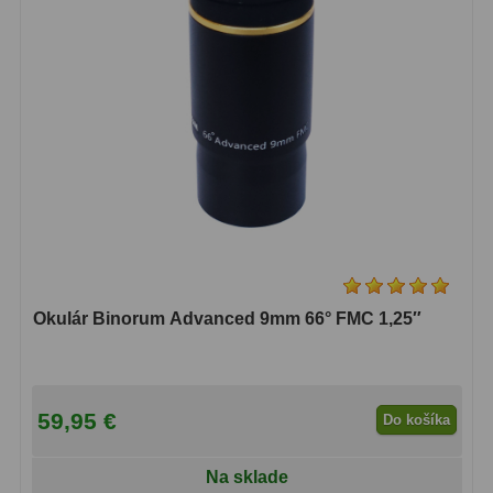
Lupy
69
Literatúra
10
Darčekové poukazy
28
Okulár Binorum Advanced 9mm 66° FMC 1,25″
59,95 €
Do košíka
Na sklade