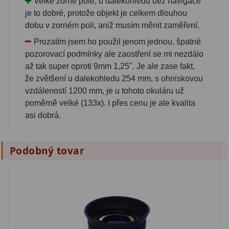
Velké zorné pole, u dalekohledu bez navigace
Biologické
34
je to dobré, protože objekt je celkem dlouhou
Digitální
8
dobu v zorném poli, aniž musím měnit zaměření.
Prozatím jsem ho použil jenom jednou, špatné
Vreckové
10
pozorovací podmínky ale zaostření se mi nezdálo
až tak super oproti 9mm 1,25". Je ale zase fakt,
Príslušenstvo
17
že zvětšení u dalekohledu 254 mm, s ohniskovou
Meteostanice
52
vzdáleností 1200 mm, je u tohoto okuláru už
poměrně velké (133x). I přes cenu je ale kvalita
Domáci
21
asi dobrá.
Pokročilé
5
Podobný tovar
Profesionálne
9
Čidlá
2
Teplomery a vlhkomery
15
Foto stativy
10