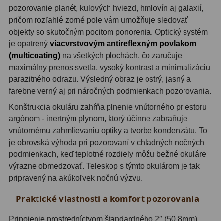
pozorovanie planét, kulových hviezd, hmlovín aj galaxií,
pričom rozľahlé zorné pole vám umožňuje sledovať
Svietidlá
5
objekty so skutočným pocitom ponorenia. Optický systém
Čistiace prostriedky
28
je opatrený
viacvrstvovým antireflexným povlakom
(multicoating)
na všetkých plochách, čo zaručuje
Púzdra a kufre
64
maximálny prenos svetla, vysoký kontrast a minimalizáciu
parazitného odrazu. Výsledný obraz je ostrý, jasný a
Iné
10
farebne verný aj pri náročných podmienkach pozorovania.
Montáže
93
Konštrukcia okuláru zahŕňa plnenie vnútorného priestoru
argónom - inertným plynom, ktorý účinne zabraňuje
Azimutálne AZ
5
vnútornému zahmlievaniu optiky a tvorbe kondenzátu. To
je obrovská výhoda pri pozorovaní v chladných nočných
Equatoriálne EQ
19
podmienkach, keď teplotné rozdiely môžu bežné okuláre
výrazne obmedzovať. Teleskop s týmto okulárom je tak
Fotografické montáže
5
pripravený na akúkoľvek nočnú výzvu.
Statívy a piliere
3
Praktické vlastnosti a komfort pozorovania
Tubusové kruhy
10
Pripojenie prostredníctvom štandardného 2″ (50,8mm)