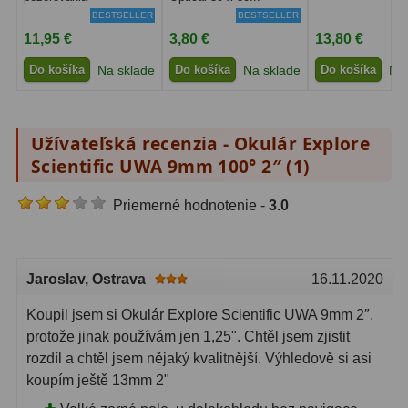
Diaľkomery a Nočné videnie
17
BESTSELLER
BESTSELLER
11,95 €
3,80 €
13,80 €
Diaľkomery
9
Do košíka
Na sklade
Do košíka
Na sklade
Do košíka
Na 
Nočné videnie
8
Monokulárne
49
Užívateľská recenzia - Okulár Explore
Scientific UWA 9mm 100° 2″ (
1
)
Turistika
22
Priemerné hodnotenie -
3.0
Ornitológia
11
Všeobecné
16
Jaroslav
, Ostrava
16.11.2020
Mikroskopy
93
Koupil jsem si Okulár Explore Scientific UWA 9mm 2″,
Pre deti
5
protože jinak používám jen 1,25". Chtěl jsem zjistit
rozdíl a chtěl jsem nějaký kvalitnější. Výhledově si asi
Školské
19
koupím ještě 13mm 2"