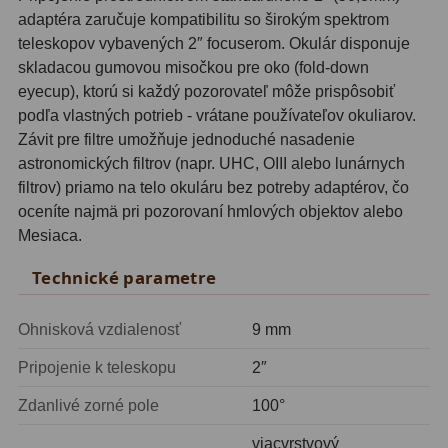
adaptéra zaručuje kompatibilitu so širokým spektrom
Motorové pohony
13
teleskopov vybavených 2″ focuserom. Okulár disponuje
Lišty
8
skladacou gumovou misočkou pre oko (fold-down
eyecup), ktorú si každý pozorovateľ môže prispôsobiť
Protizávažia
3
podľa vlastných potrieb - vrátane používateľov okuliarov.
Závit pre filtre umožňuje jednoduché nasadenie
Iné
27
astronomických filtrov (napr. UHC, OIII alebo lunárnych
filtrov) priamo na telo okuláru bez potreby adaptérov, čo
Zrkadielka a hranoly
61
oceníte najmä pri pozorovaní hmlových objektov alebo
Mesiaca.
Diagonálne zrkadielka
36
Technické parametre
Diagonálne hranoly
7
Amici hranoly 45°
11
Ohnisková vzdialenosť
9 mm
Amici hranoly 90°
7
Pripojenie k teleskopu
2″
Zdanlivé zorné pole
100°
Astrofotografia
306
viacvrstvový