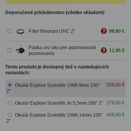
ZOOM
12
Doporučené príslušenstvo (všetko skladom):
ED a Flat Field
12
Filter Binorum UHC 2″
99,80 €
S mriežkou
6
Páska cez oko pre astronomické
Ostatné
30
11,95 €
pozorovania
Barlow
65
Tento produkt je dostupný tiež v nasledujúcich
variantách:
Filtre
182
359,00 €
Okulár Explore Scientific UWA 9mm 100°
Mesačné a polarizačné
23
2″
Slnečné
43
379,00 €
Okulár Explore Scientific Ar 5,5mm 100° 2″
CLS a UHC
14
449,40 €
Okulár Explore Scientific UWA 14mm 100°
2″
Širokopásmové
2