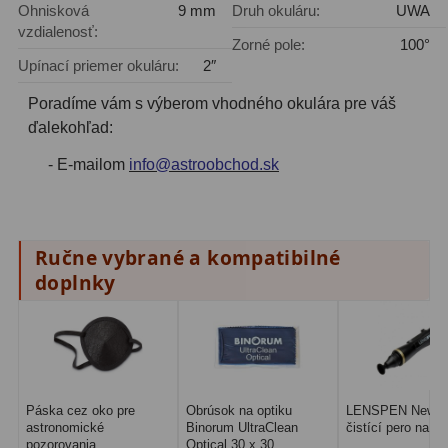
Adaptéry k okulárovým
Ohnisková
9 mm
Druh okuláru:
UWA
výťahom
8
vzdialenosť:
Zorné pole:
100°
Upínací priemer okuláru:
2″
Primárne zrkadlá
9
Poradíme vám s výberom vhodného okulára pre váš
Sekundárne zrkadlá
6
ďalekohľad:
Binokulárne
286
- E-mailom
info@astroobchod.sk
Ornitológia a príroda
19
Vodeodolné
13
Ručne vybrané a kompatibilné
doplnky
Turistika a cestovanie
149
Šport
59
Divadelné
2
Páska cez oko pre
Obrúsok na optiku
LENSPEN New Or
Astronomické
44
astronomické
Binorum UltraClean
čistící pero na op
pozorovania
Optical 30 x 30...