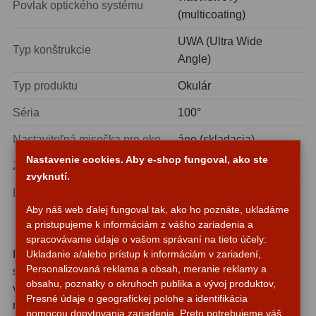
Povlak optického systému
Planetárne kamery
19
(multicoating)
Deep-Sky kamery
28
UWA (Ultra Wide
Typ konštrukcie
Angle)
Guiding kamery
14
Typ produktu
Okulár
T-krúžky
16
Séria
100°
Adaptéry projekční
11
Nastaviteľná misočka pre oko
áno (skladacia)
Adaptéry T2
39
Nastavenie cookies. Aby e-shop fungoval, ako ste
Závit pre filtre
áno
zvyknutí.
Adaptéry M48
33
Plnenie inertným plynom
áno (Argón)
Aby náš web ďalej fungoval tak, ako ho poznáte, ukladáme
Filtry L-RGB
7
Pre koho je tento okulár určený?
a pristupujeme k informáciám z vášho zariadenia a
spracovávame údaje o vašom správaní na tieto účely:
Filtry Pass
6
Explore Scientific UWA 9mm 100° je ideálnou voľbou pre
Ukladanie a/alebo prístup k informáciám v zariadení,
Personalizovaná reklama a obsah, meranie reklamy a
skúseného amatérskeho astronóma, ktorý chce posunúť
Filtry Block
10
obsahu, poznatky o okruhoch publika a vývoj produktov,
vizuálne pozorovanie na vyšší level, ale rovnako aj pre
Presné údaje o geografickej polohe a identifikácia
Filtry Clip
5
náročného začiatočníka, ktorý hneď od začiatku nechce
pomocou dopytovania zariadenia. Preto potrebujeme váš