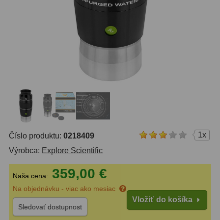
OTA - iba optika
43
Pomocník
Do 160 €
42
IPoradca
Do 300 €
33
Stav
Do 500 €
35
Objednávky
Okuláre
452
Plössl a Super Plössl
120
1x
Číslo produktu:
0218409
Širokouhlé (52°-60°)
82
Výrobca:
Explore Scientific
SWA (62°-78°)
86
359,00 €
Naša cena:
UWA (80°-98°)
22
Na objednávku - viac ako mesiac
XWA (100°-120°)
17
Vložiť do košíka
Sledovať dostupnost
Planetárne
29