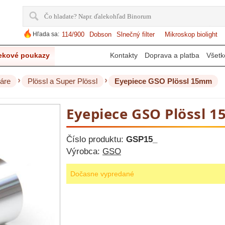
Hľada sa:
114/900
Dobson
Slnečný filter
Mikroskop biolight
ekové poukazy
Kontakty
Doprava a platba
Všetk
›
›
áre
Plössl a Super Plössl
Eyepiece GSO Plössl 15mm
Eyepiece GSO Plössl 
Číslo produktu:
GSP15_
Výrobca:
GSO
Dočasne vypredané