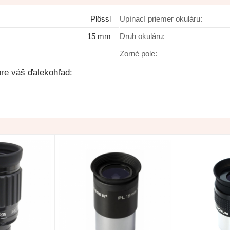
Plössl
Upínací priemer okuláru:
 Super Plossl
15 mm
Druh okuláru:
Zorné pole:
Do košíka
re váš ďalekohľad:
lade