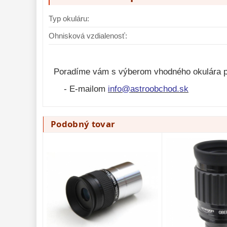
Typ okuláru:
Okulár TS Optics Plössl 17mm
Okulár TS Optics
50° 1,25″
15mm 52° 1,25″
Ohnisková vzdialenosť:
39,95 €
45,20 €
Do košíka
Poradíme vám s výberom vhodného okulára p
- E-mailom
info@astroobchod.sk
Na sklade
Na sk
Podobný tovar