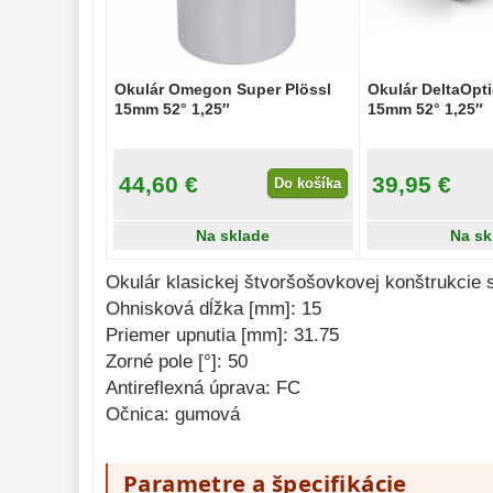
Diaľkomery a Nočné 
videnie 
17
Monokulárne 
49
Okulár Omegon Super Plössl
Okulár DeltaOpt
Mikroskopy 
93
15mm 52° 1,25″
15mm 52° 1,25″
Meteostanice 
52
44,60 €
39,95 €
Foto stativy 
Do košíka
10
Lupy 
69
Na sklade
Na sk
Literatúra 
10
Okulár klasickej štvoršošovkovej konštrukcie 
Darčekové 
Ohnisková dĺžka [mm]: 15
poukazy 
28
Priemer upnutia [mm]: 31.75
Zorné pole [°]: 50
Antireflexná úprava: FC
Očnica: gumová
Parametre a špecifikácie