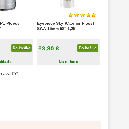
PL Ploessl
Eyepiece Sky-Watcher Plossl
″
SWA 15mm 58° 1,25″
63,80 €
Do košíka
Do košíka
sklade
Na sklade
prava FC.