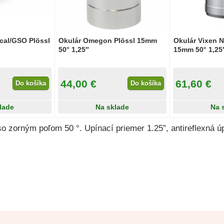
ical/GSO Plössl
Okulár Omegon Plössl 15mm
Okulár Vixen N
50° 1,25″
15mm 50° 1,25
44,00 €
61,60 €
Do košíka
Do košíka
lade
Na sklade
Na 
so zorným poľom 50 °. Upínací priemer 1.25”, antireflexná ú