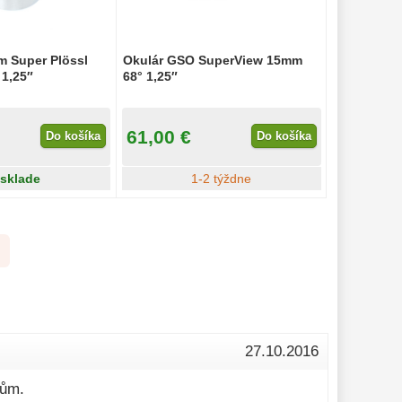
m Super Plössl
Okulár GSO SuperView 15mm
1,25″
68° 1,25″
61,00 €
Do košíka
Do košíka
 sklade
1-2 týždne
27.10.2016
tům.