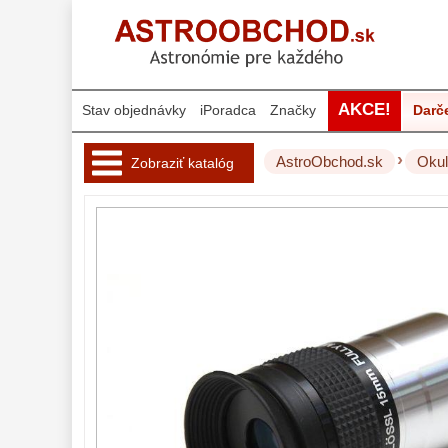
AKCE!
Stav objednávky
iPoradca
Značky
Darč
›
AstroObchod.sk
Okul
Zobraziť katalóg
Hvezdárske 
ďalekohľady 
222
Okuláre 
452
Plössl a Super
Plössl
120
Širokouhlé
(52°-60°)
82
SWA (62°-78°)
86
UWA (80°-98°)
22
XWA (100°-120°)
17