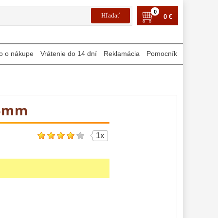
0
0 €
o o nákupe
Vrátenie do 14 dní
Reklamácia
Pomocník
15mm
1x