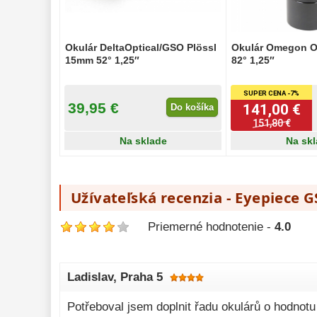
Okulár DeltaOptical/GSO Plössl
Okulár Omegon 
15mm 52° 1,25″
82° 1,25″
SUPER CENA -7%
39,95 €
141,00 €
Do košíka
151,80 €
Na sklade
Na sk
Užívateľská recenzia - Eyepiece 
Priemerné hodnotenie -
4.0
Ladislav
, Praha 5
Potřeboval jsem doplnit řadu okulárů o hodnotu