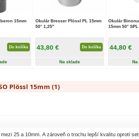
Oberon 15mm
Okulár Bresser Plössl PL 15mm
Okulár Binoru
50° 1,25″
15mm 50° SPL 
43,80 €
44,80 €
Do košíka
Do košíka
lade
Na sklade
Na
GSO Plössl 15mm (
1
)
 mezi 25 a 10mm. A zároveň o trochu lepší kvalitu oproti se