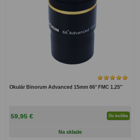
Diaľkomery a Nočné videnie
17
Diaľkomery
9
Nočné videnie
8
Monokulárne
49
Turistika
22
Ornitológia
11
Všeobecné
16
Okulár Binorum Advanced 15mm 66° FMC 1,25″
Mikroskopy
93
Pre deti
5
59,95 €
Do košíka
Školské
19
Na sklade