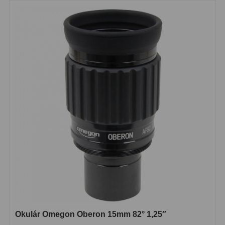
Biologické
34
Digitální
8
Vreckové
10
Príslušenstvo
17
Meteostanice
52
Domáci
21
Pokročilé
5
Profesionálne
9
Čidlá
2
Teplomery a vlhkomery
15
Okulár Omegon Oberon 15mm 82° 1,25″
Foto stativy
10