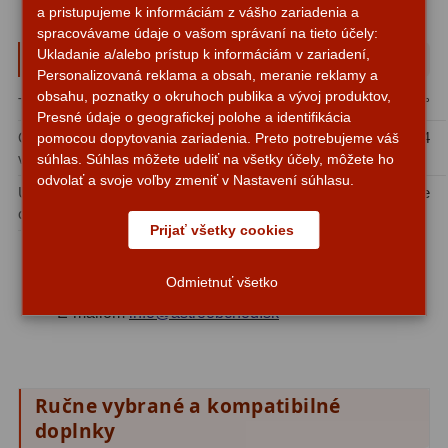
a pristupujeme k informáciám z vášho zariadenia a
Filtry CCD Hα, OIII
7
spracovávame údaje o vašom správaní na tieto účely:
Parametre a špecifikácie
Ukladanie a/alebo prístup k informáciám v zariadení,
Filtrové kolesá a rámy
16
Personalizovaná reklama a obsah, meranie reklamy a
obsahu, poznatky o okruhoch publika a vývoj produktov,
Typ okuláru:
Plössl
Zorné pole:
50°
Rovnače a reduktory
13
Presné údaje o geografickej polohe a identifikácia
Ohnisková
15 mm
Počet optických súčastí
2/4
pomocou dopytovania zariadenia. Preto potrebujeme váš
Pointácia a zaostrenie
26
vzdialenosť:
/ jednotlivých šošoviek:
súhlas. Súhlas môžete udeliť na všetky účely, môžete ho
odvolať a svoje voľby zmeniť v Nastavení súhlasu.
Kalibrace
8
Upínací priemer
1,25″
Presvetlenie:
Multiple
okuláru:
Prijať všetky cookies
ADC, Tilting
14
Poradíme vám s výberom vhodného okulára pre váš
ďalekohľad:
Rotátory
34
Odmietnuť všetko
- E-mailom
info@astroobchod.sk
Komponenty
78
Helical výťahy
11
Ručne vybrané a kompatibilné
Okulárové výtahy
44
doplnky