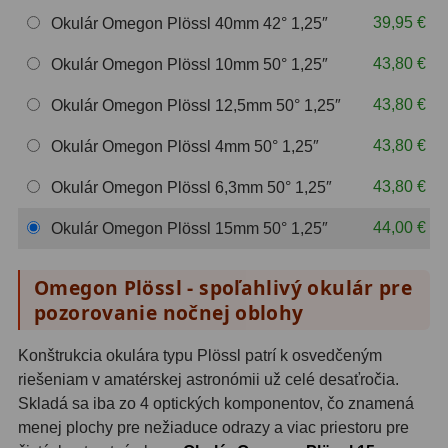
OIII
21
39,95 €
Okulár Omegon Plössl 40mm 42° 1,25″
Hβ
4
43,80 €
Okulár Omegon Plössl 10mm 50° 1,25″
SII
2
43,80 €
Okulár Omegon Plössl 12,5mm 50° 1,25″
43,80 €
Planetárne
7
Okulár Omegon Plössl 4mm 50° 1,25″
43,80 €
Okulár Omegon Plössl 6,3mm 50° 1,25″
Farebné
66
44,00 €
Okulár Omegon Plössl 15mm 50° 1,25″
Astro príslušenstvo
175
Redukcia 1,25" a 2"
17
Omegon Plössl - spoľahlivý okulár pre
pozorovanie nočnej oblohy
Okulárové výťahy a ostrenie
1
Konštrukcia okulára typu Plössl patrí k osvedčeným
Hľadáčiky
25
riešeniam v amatérskej astronómii už celé desaťročia.
Skladá sa iba zo 4 optických komponentov, čo znamená
Binohlavy
3
menej plochy pre nežiaduce odrazy a viac priestoru pre
Kolimátory
22