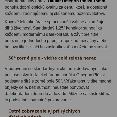
čistý, kontrastný obraz.
Okulár Omegon Plössl 15mm
ponúka dobrú optickú kvalitu za cenu, ktorá je dostupná
Svietidlá
5
každému začínajúcemu aj skúsenému pozorovateľovi.
Kovové telo okulára je spracované kvalitne a zaručuje
Čistiace prostriedky
28
dlhú životnosť. Štandardný 1,25″ konektor sa hodí ku
Púzdra a kufre
64
každému modernému ďalekohľadu a závit pre filtre
umožňuje jednoducho pripojiť napríklad mesačný alebo
Iné
10
hmlový filter - stačí ho zaskrutkovať a môžete pozorovať.
Montáže
93
50° zorné pole - vidíte celé telesá naraz
Azimutálne AZ
5
V porovnaní so štandardnými okulármi dodávanými ako
príslušenstvo k ďalekohľadom ponúka Omegon Plössl
Equatoriálne EQ
19
podstatne širšie zorné pole 50°. Vďaka tomu vidíte mnohé
objekty celé, bez nutnosti neustále pohybovať
Fotografické montáže
5
ďalekohľadom dopredu a dozadu. Môžete sa sústrediť na
to podstatné - samotné pozorovanie.
Statívy a piliere
3
Ostré zobrazenie aj pri rýchlych
Tubusové kruhy
10
ďalekohľadoch