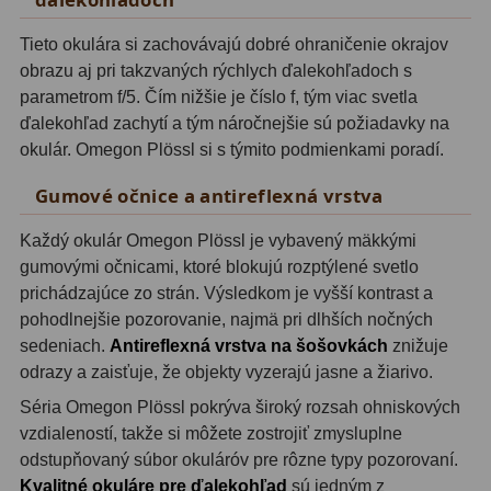
Motorové pohony
13
Tieto okulára si zachovávajú dobré ohraničenie okrajov
Lišty
8
obrazu aj pri takzvaných rýchlych ďalekohľadoch s
parametrom f/5. Čím nižšie je číslo f, tým viac svetla
Protizávažia
3
ďalekohľad zachytí a tým náročnejšie sú požiadavky na
okulár. Omegon Plössl si s týmito podmienkami poradí.
Iné
27
Gumové očnice a antireflexná vrstva
Zrkadielka a hranoly
61
Každý okulár Omegon Plössl je vybavený mäkkými
Diagonálne zrkadielka
36
gumovými očnicami, ktoré blokujú rozptýlené svetlo
prichádzajúce zo strán. Výsledkom je vyšší kontrast a
Diagonálne hranoly
7
pohodlnejšie pozorovanie, najmä pri dlhších nočných
sedeniach.
Antireflexná vrstva na šošovkách
znižuje
Amici hranoly 45°
11
odrazy a zaisťuje, že objekty vyzerajú jasne a žiarivo.
Amici hranoly 90°
7
Séria Omegon Plössl pokrýva široký rozsah ohniskových
vzdialeností, takže si môžete zostrojiť zmysluplne
Astrofotografia
306
odstupňovaný súbor okuláróv pre rôzne typy pozorovaní.
Kvalitné okuláre pre ďalekohľad
sú jedným z