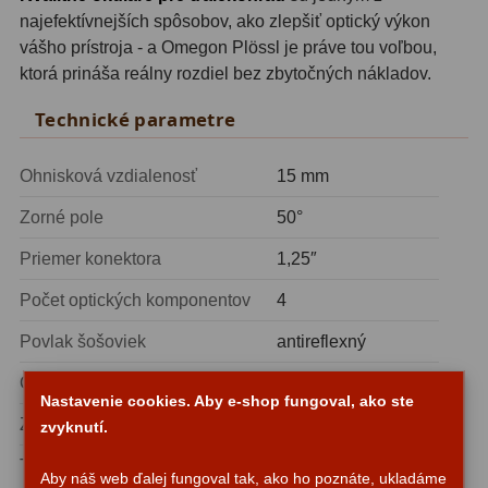
Planetárne kamery
19
najefektívnejších spôsobov, ako zlepšiť optický výkon
vášho prístroja - a Omegon Plössl je práve tou voľbou,
Deep-Sky kamery
28
ktorá prináša reálny rozdiel bez zbytočných nákladov.
Guiding kamery
14
Technické parametre
T-krúžky
16
Ohnisková vzdialenosť
15 mm
Adaptéry projekční
11
Zorné pole
50°
Adaptéry T2
39
Priemer konektora
1,25″
Adaptéry M48
33
Počet optických komponentov
4
Filtry L-RGB
7
Povlak šošoviek
antireflexný
Filtry Pass
6
Očnice
gumové, skladacie
Nastavenie cookies. Aby e-shop fungoval, ako ste
Filtry Block
10
Závit pre filtre
áno
zvyknutí.
Telo
kov
Filtry Clip
5
Aby náš web ďalej fungoval tak, ako ho poznáte, ukladáme