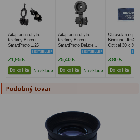
Adaptéry k okulárovým
výťahom
8
Primárne zrkadlá
9
Adaptér na chytré
Adaptér na chytré
Obrúsok na optik
Sekundárne zrkadlá
6
telefony Binorum
telefony Binorum
Binorum UltraCle
SmartPhoto 1,25″
SmartPhoto Deluxe...
Optical 30 x 30...
Binokulárne
286
BESTSELLER
BESTSELLER
BEST
21,95 €
25,40 €
3,80 €
Ornitológia a príroda
19
Do košíka
Na sklade
Do košíka
Na sklade
Do košíka
Na 
Vodeodolné
13
Podobný tovar
Turistika a cestovanie
149
Šport
59
Divadelné
2
Astronomické
44