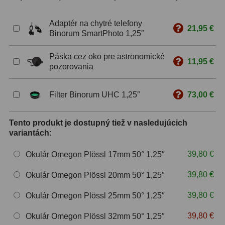
ZOOM
12
Adaptér na chytré telefony
21,95 €
Binorum SmartPhoto 1,25″
ED a Flat Field
12
Páska cez oko pre astronomické
11,95 €
S mriežkou
6
pozorovania
Ostatné
30
Filter Binorum UHC 1,25″
73,00 €
Barlow
65
Tento produkt je dostupný tiež v nasledujúcich
Filtre
183
variantách:
Mesačné a polarizačné
23
39,80 €
Okulár Omegon Plössl 17mm 50° 1,25″
Slnečné
44
39,80 €
Okulár Omegon Plössl 20mm 50° 1,25″
CLS a UHC
14
39,80 €
Okulár Omegon Plössl 25mm 50° 1,25″
Širokopásmové
2
39,80 €
Okulár Omegon Plössl 32mm 50° 1,25″