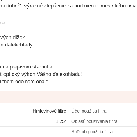
mi dobré", výrazné zlepšenie za podmienok mestského osve
nie
ových dĺžok
ie ďalekohľady
iu a prejavom starnutia
vať optický výkon Vášho ďalekohľadu!
litnom odolnom obale.
Hmlovinové filtre
Účel použitia filtra:
1,25″
Oblasť používania filtra:
Spôsob použitia filtra: