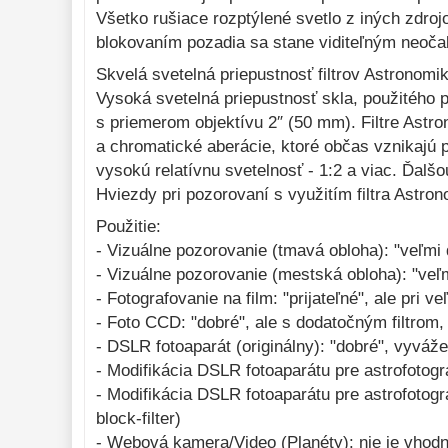
Všetko rušiace rozptýlené svetlo z iných zdroj
blokovaním pozadia sa stane viditeľným neoča
Skvelá svetelná priepustnosť filtrov Astronomi
Vysoká svetelná priepustnosť skla, použitého p
s priemerom objektívu 2″ (50 mm). Filtre Astro
a chromatické aberácie, ktoré občas vznikajú pr
Filter Astronomik 1,25″ H-beta
Filter TS Optics
vysokú relatívnu svetelnosť - 1:2 a viac. Ďalšo
O-III
Hviezdy pri pozorovaní s využitím filtra Astron
Použitie:
101,00 €
81,20 €
Do košíka
- Vizuálne pozorovanie (tmavá obloha): "veľm
- Vizuálne pozorovanie (mestská obloha): "ve
Na sklade
Na sk
- Fotografovanie na film: "prijateľné", ale pri ve
- Foto CCD: "dobré", ale s dodatočným filtrom, k
- DSLR fotoaparát (originálny): "dobré", vyváže
- Modifikácia DSLR fotoaparátu pre astrofotogr
- Modifikácia DSLR fotoaparátu pre astrofotogr
block-filter)
- Webová kamera/Video (Planéty): nie je vhod