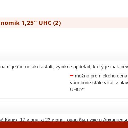
ronomik 1,25″ UHC (
2
)
ami je čierne ako asfalt, vynikne aj detail, ktorý je inak nev
možno pre niekoho cena,
vám bude stále vŕtať v hlav
UHC?"
! Купил 17 июня, а 23 июня товар был уже в Архангельс