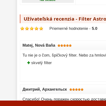
Užívateľská recenzia - Filter Ast
Priemerné hodnotenie -
5.0
Matej
, Nová Baňa
Tu nie je o čom, špičkový filter. Nebo za hmlovin
skvelý filter
Дмитрий
, Архангельск
Спасибо! Очень поражен скоростью доставки
опробую только в конце августа.