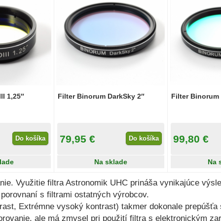
II 1,25″
Filter Binorum DarkSky 2″
Filter Binorum
79,95 €
99,80 €
Do košíka
Do košíka
lade
Na sklade
Na 
nie. Využitie filtra Astronomik UHC prináša vynikajúce výsle
porovnaní s filtrami ostatných výrobcov.
ast, Extrémne vysoký kontrast) takmer dokonale prepúšťa s
zorovanie, ale má zmysel pri použití filtra s elektronickým 