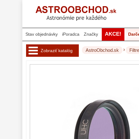
AKCE!
Stav objednávky
iPoradca
Značky
Darč
›
AstroObchod.sk
Filtr
Zobraziť katalóg
Hvezdárske 
ďalekohľady 
222
Okuláre 
452
Filtre 
182
Mesačné a
polarizačné
23
Slnečné
43
CLS a UHC
14
Širokopásmové
2
OIII
21