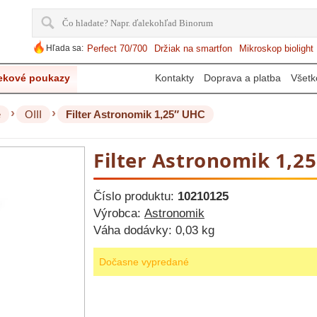
Hľada sa:
Perfect 70/700
Držiak na smartfon
Mikroskop biolight
ekové poukazy
Kontakty
Doprava a platba
Všetk
›
›
e
OIII
Filter Astronomik 1,25″ UHC
Filter Astronomik 1,2
Číslo produktu:
10210125
Výrobca:
Astronomik
Váha dodávky:
0,03 kg
Dočasne vypredané