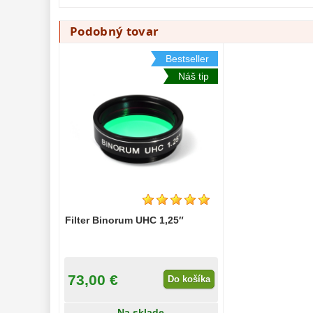
Podobný tovar
Bestseller
Náš tip
Filter Binorum UHC 1,25″
73,00 €
Do košíka
Na sklade