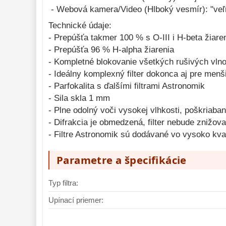
- Webová kamera/Video (Hlboký vesmír): "veľ
Technické údaje:
- Prepúšťa takmer 100 % s O-III i H-beta žiare
- Prepúšťa 96 % H-alpha žiarenia
- Kompletné blokovanie všetkých rušivých vln
- Ideálny komplexný filter dokonca aj pre menš
- Parfokalita s ďalšími filtrami Astronomik
- Sila skla 1 mm
- Plne odolný voči vysokej vlhkosti, poškriaban
- Difrakcia je obmedzená, filter nebude znižo
- Filtre Astronomik sú dodávané vo vysoko kva
Parametre a špecifikácie
Typ filtra:
Upínací priemer: