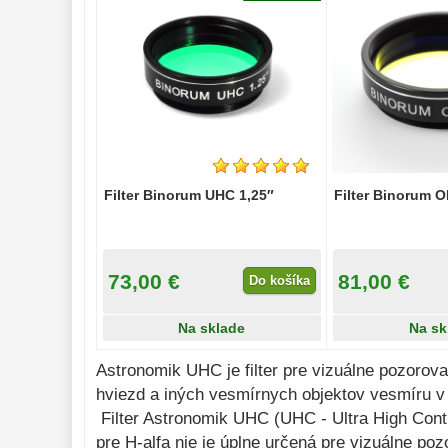
Mikroskopy 
93
Meteostanice 
52
Foto stativy 
10
Lupy 
69
Literatúra 
10
Filter Binorum UHC 1,25″
Filter Binorum OI
Darčekové 
poukazy 
28
73,00 €
81,00 €
Do košíka
Na sklade
Na sk
Astronomik UHC je filter pre vizuálne pozorova
hviezd a iných vesmírnych objektov vesmíru v 
Filter Astronomik UHC (UHC - Ultra High Contr
pre H-alfa nie je úplne určená pre vizuálne po