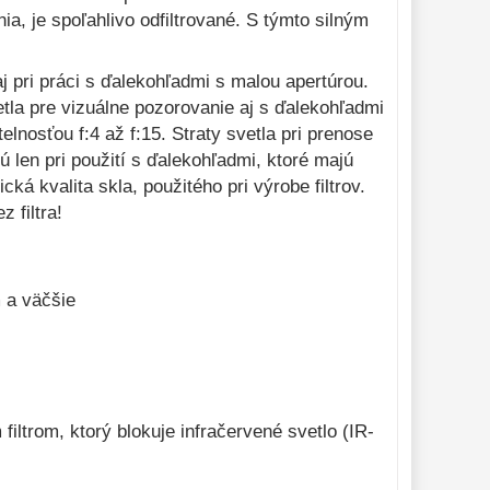
a, je spoľahlivo odfiltrované. S týmto silným
.
j pri práci s ďalekohľadmi s malou apertúrou.
etla pre vizuálne pozorovanie aj s ďalekohľadmi
lnosťou f:4 až f:15. Straty svetla pri prenose
jú len pri použití s ďalekohľadmi, ktoré majú
ká kvalita skla, použitého pri výrobe filtrov.
 filtra!
 a väčšie
iltrom, ktorý blokuje infračervené svetlo (IR-