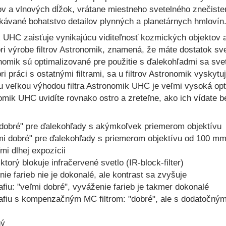
ov a vlnových dĺžok, vrátane miestneho svetelného znečisteni
kávané bohatstvo detailov plynných a planetárnych hmlovín
k UHC zaisťuje vynikajúcu viditeľnosť kozmických objektov a
ri výrobe filtrov Astronomik, znamená, že máte dostatok sv
nomik sú optimalizované pre použitie s ďalekohľadmi sa svete
i práci s ostatnými filtrami, sa u filtrov Astronomik vyskytu
 1,25″ Premium
u veľkou výhodou filtra Astronomik UHC je veľmi vysoká optic
omik UHC uvidíte rovnako ostro a zreteľne, ako ich vídate bez
Do košíka
i dobré" pre ďalekohľady s akýmkoľvek priemerom objektívu
ľmi dobré" pre ďalekohľady s priemerom objektívu od 100 mm
lade
ľmi dlhej expozícii
torý blokuje infračervené svetlo (IR-block-filter)
nie farieb nie je dokonalé, ale kontrast sa zvyšuje
afiu: "veľmi dobré", vyváženie farieb je takmer dokonalé
afiu s kompenzačným MC filtrom: "dobré", ale s dodatočným f
ný