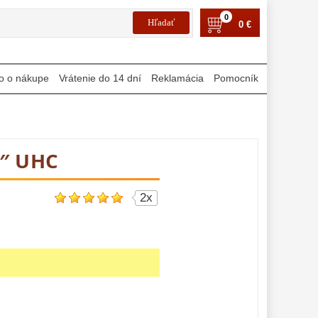
0
0 €
o o nákupe
Vrátenie do 14 dní
Reklamácia
Pomocník
5″ UHC
2x