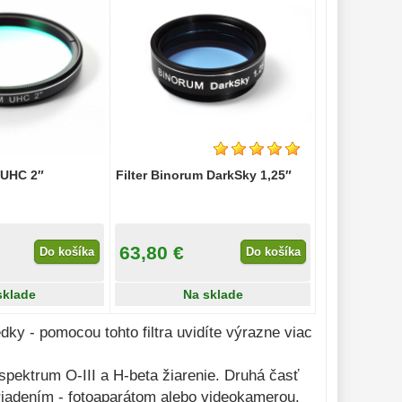
 UHC 2″
Filter Binorum DarkSky 1,25″
63,80 €
Do košíka
Do košíka
sklade
Na sklade
dky - pomocou tohto filtra uvidíte výrazne viac
pektrum O-III a H-beta žiarenie. Druhá časť
zariadením - fotoaparátom alebo videokamerou.