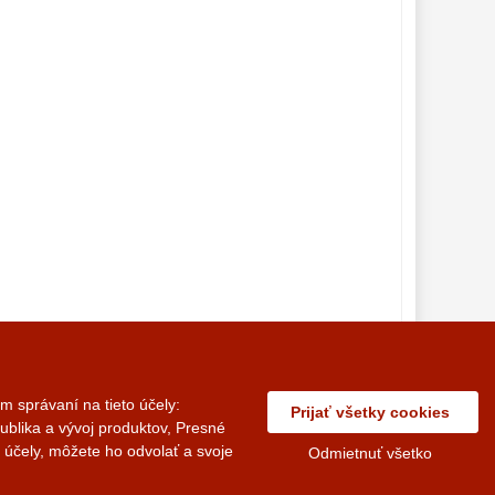
 správaní na tieto účely:
Prijať všetky cookies
ublika a vývoj produktov, Presné
© 2014 - 2026 Vedius Soft s.r.o.
 účely, môžete ho odvolať a svoje
Odmietnuť všetko
ovania osobných údajov
Nastavenie súborov cookies