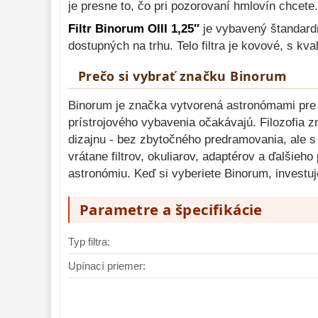
je presne to, čo pri pozorovaní hmlovín chcete.
Filtr Binorum OIII 1,25″
je vybavený štandardn
dostupných na trhu. Telo filtra je kovové, s k
Prečo si vybrať značku Binorum
Binorum je značka vytvorená astronómami pre a
prístrojového vybavenia očakávajú. Filozofia 
dizajnu - bez zbytočného predramovania, ale 
vrátane filtrov, okuliarov, adaptérov a ďalšieh
astronómiu. Keď si vyberiete Binorum, investuj
Parametre a špecifikácie
Typ filtra:
Upínací priemer: