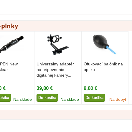
oplnky
PEN New
Univerzálny adaptér
Ofukovací balónik na
klear
na pripevnenie
optiku
digitálnej kamery...
0 €
39,80 €
9,80 €
ošíka
Do košíka
Do košíka
Na sklade
Na sklade
Na dopyt