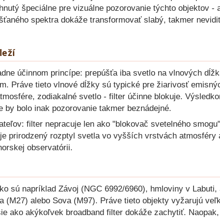
nutý špeciálne pre vizuálne pozorovanie týchto objektov - a 
aného spektra dokáže transformovať slabý, takmer nevidit
leží
adne účinnom princípe: prepúšťa iba svetlo na vlnových dĺžka
m. Práve tieto vlnové dĺžky sú typické pre žiarivosť emisný
 atmosfére, zodiakalné svetlo - filter účinne blokuje. Výsle
de by bolo inak pozorovanie takmer beznádejné.
ateľov: filter nepracuje len ako "blokovač svetelného smogu"
e prirodzený rozptyl svetla vo vyšších vrstvách atmosféry 
orskej observatórii.
ako sú napríklad Závoj (NGC 6992/6960), hmloviny v Labuti, 
 (M27) alebo Sova (M97). Práve tieto objekty vyžarujú veľkú
ejšie ako akýkoľvek broadband filter dokáže zachytiť. Naopak