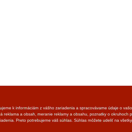
pujeme k informáciám z vášho zariadenia a spracovávame údaje o vašom
aná reklama a obsah, meranie reklamy a obsahu, poznatky o okruhoch p
iadenia. Preto potrebujeme váš súhlas. Súhlas môžete udeliť na všetky
Zásady sprac