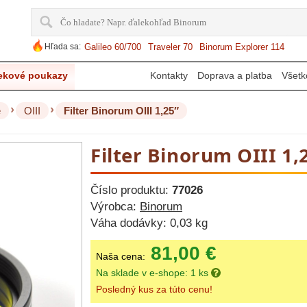
Hľada sa:
Galileo 60/700
Traveler 70
Binorum Explorer 114
ekové poukazy
Kontakty
Doprava a platba
Všetk
›
›
e
OIII
Filter Binorum OIII 1,25″
Filter Binorum OIII 1,
Číslo produktu:
77026
Výrobca:
Binorum
Váha dodávky:
0,03 kg
81,00 €
Naša cena:
Na sklade v e-shope: 1 ks
Posledný kus za túto cenu!