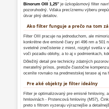
Binorum OIII 1,25″
je úzkopásmový filter navrh
Mikroskopy 
93
pozoruhodný. Vďaka precíznemu výberu prepúšť
Meteostanice 
52
útvar plný detailov.
Foto stativy 
10
Ako filter funguje a prečo na tom zá
Lupy 
69
Filter OIII pracuje na jednoduchom, ale mimori
Literatúra 
10
konkrétne dve emisné čiary pri 496 nm a 501 n
svetelné znečistenie z miest, rozptyl svetla v
Darčekové 
voči pozadiu oblohy, a to aj v podmienkach, k
poukazy 
28
Dôležitý detail pre technicky zdatných pozorov
merateľný prínos, pretože čiastočne kompenzuj
oceníte rovnako na predmestskej terase aj na h
Pre aké objekty je filter ideálny
Filter je optimalizovaný pre emisné hmloviny, 
hmlovinách - Prstencová hmloviny (M57), Činka
preto s filtrom vyzeraju výraznejšie a detailn