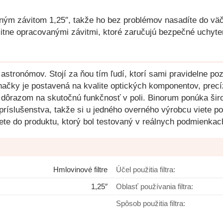
ým závitom 1,25″, takže ho bez problémov nasadíte do väč
valitne opracovanými závitmi, ktoré zaručujú bezpečné uchyt
stronómov. Stojí za ňou tím ľudí, ktorí sami pravidelne po
značky je postavená na kvalite optických komponentov, prec
s dôrazom na skutočnú funkčnosť v poli. Binorum ponúka ši
o príslušenstva, takže si u jedného overného výrobcu viete p
ete do produktu, ktorý bol testovaný v reálnych podmienkach 
Hmlovinové filtre
Účel použitia filtra:
1,25″
Oblasť používania filtra:
Spôsob použitia filtra: