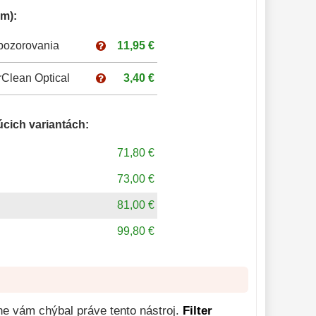
m):
pozorovania
11,95 €
Clean Optical
3,40 €
úcich variantách:
71,80 €
73,00 €
81,00 €
99,80 €
ne vám chýbal práve tento nástroj.
Filter