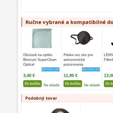
Ručne vybrané a kompatibilné d
Obrúsok na optiku
Páska cez oko pre
LENS
Binorum SuperClean
astronomické
Filter
Optical
pozorovania
BESTSELLER
BESTSELLER
3,40 €
11,95 €
13,0
Do košíka
Do košíka
Do k
Na sklade
Na sklade
Podobný tovar