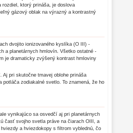
rozdiel, ktorý prináša, je doslova
eľný gázový oblak na výrazný a kontrastný
ch dvojito ionizovaného kyslíka (O III) -
ch a planetárnych hmlovín. Všetko ostatné -
dkom je dramaticky zvýšený kontrast hmloviny
. Aj pri skutočne tmavej oblohe prináša
a potláča zodiakalné svetlo. To znamená, že ho
ale vynikajúco sa osvedčí aj pri planetárnych
 časť svojho svetla práve na čiarach OIII, a
, hviezdy a hviezdokopy s filtrom vyblednú, čo