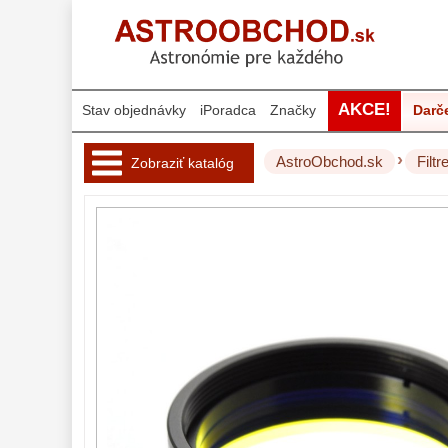
AKCE!
Stav objednávky
iPoradca
Značky
Darč
›
AstroObchod.sk
Filtr
Zobraziť katalóg
Hvezdárske 
ďalekohľady 
222
Okuláre 
454
Filtre 
181
Mesačné a
polarizačné
23
Slnečné
42
CLS a UHC
14
Širokopásmové
2
OIII
21