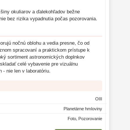
šiny okuliarov a ďalekohľadov bežne
enie bez rizika vypadnutia počas pozorovania.
zorujú nočnú oblohu a vedia presne, čo od
íznom spracovaní a praktickom prístupe k
roký sortiment astronomických doplnkov
oskladať celé vybavenie pre vizuálnu
- nie len v laboratóriu.
OIII
Planetárne hmloviny
Foto, Pozorovanie