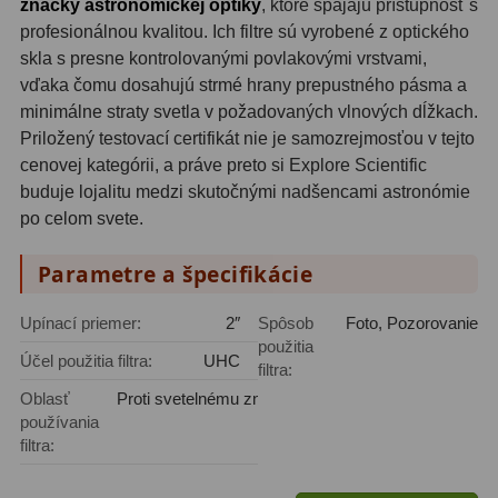
značky astronomickej optiky
, ktoré spájajú prístupnosť s
Planetárne kamery
19
profesionálnou kvalitou. Ich filtre sú vyrobené z optického
Deep-Sky kamery
28
skla s presne kontrolovanými povlakovými vrstvami,
vďaka čomu dosahujú strmé hrany prepustného pásma a
Guiding kamery
14
minimálne straty svetla v požadovaných vlnových dĺžkach.
Priložený testovací certifikát nie je samozrejmosťou v tejto
T-krúžky
16
cenovej kategórii, a práve preto si Explore Scientific
buduje lojalitu medzi skutočnými nadšencami astronómie
Adaptéry projekční
11
po celom svete.
Adaptéry T2
39
Parametre a špecifikácie
Adaptéry M48
33
Upínací priemer:
2″
Spôsob
Foto, Pozorovanie
Filtry L-RGB
7
použitia
Účel použitia filtra:
UHC
filtra:
Filtry Pass
6
Oblasť
Proti svetelnému znečisteniu, Vodíkové hmloviny, P
používania
Filtry Block
10
filtra:
Filtry Clip
5