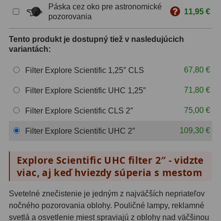
Páska cez oko pre astronomické
11,95 €
pozorovania
ZOOM
12
Tento produkt je dostupný tiež v nasledujúcich
ED a Flat Field
12
variantách:
S mriežkou
6
67,80 €
Filter Explore Scientific 1,25″ CLS
Ostatné
30
71,80 €
Filter Explore Scientific UHC 1,25″
Barlow
65
75,00 €
Filter Explore Scientific CLS 2″
Filtre
181
109,30 €
Filter Explore Scientific UHC 2″
Mesačné a polarizačné
23
Explore Scientific UHC filter 2″ - vidzte
Slnečné
42
viac, aj keď hviezdy súperia s mestom
CLS a UHC
14
Svetelné znečistenie je jedným z najväčších nepriateľov
nočného pozorovania oblohy. Pouličné lampy, reklamné
Širokopásmové
2
svetlá a osvetlenie miest spraviajú z oblohy nad väčšinou