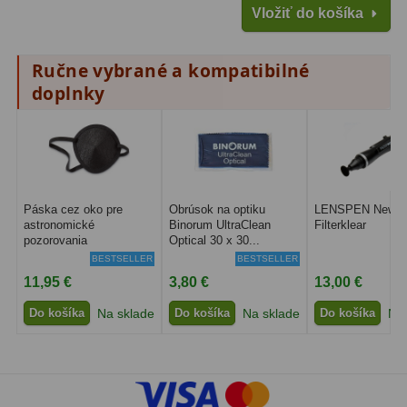
Vložiť do košíka
Filtry CCD Hα, OIII
7
Filtrové kolesá a rámy
16
Ručne vybrané a kompatibilné
doplnky
Rovnače a reduktory
13
Pointácia a zaostrenie
26
Kalibrace
8
Páska cez oko pre
Obrúsok na optiku
LENSPEN New
ADC, Tilting
14
astronomické
Binorum UltraClean
Filterklear
pozorovania
Optical 30 x 30...
Rotátory
34
BESTSELLER
BESTSELLER
11,95 €
3,80 €
13,00 €
Komponenty
78
Do košíka
Na sklade
Do košíka
Na sklade
Do košíka
Na 
Helical výťahy
11
Okulárové výtahy
44