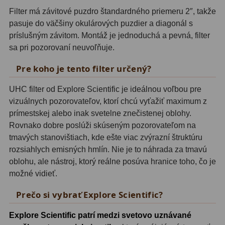
Motorové pohony
13
Filter má závitové puzdro štandardného priemeru 2″, takže
pasuje do väčšiny okulárových puzdier a diagonál s
Lišty
8
príslušným závitom. Montáž je jednoduchá a pevná, filter
sa pri pozorovaní neuvoľňuje.
Protizávažia
3
Pre koho je tento filter určený?
Iné
27
UHC filter od Explore Scientific je ideálnou voľbou pre
Zrkadielka a hranoly
61
vizuálnych pozorovateľov, ktorí chcú vyťažiť maximum z
prímestskej alebo inak svetelne znečistenej oblohy.
Diagonálne zrkadielka
36
Rovnako dobre poslúži skúseným pozorovateľom na
tmavých stanovištiach, kde ešte viac zvýrazní štruktúru
Diagonálne hranoly
7
rozsiahlych emisných hmlín. Nie je to náhrada za tmavú
oblohu, ale nástroj, ktorý reálne posúva hranice toho, čo je
Amici hranoly 45°
11
možné vidieť.
Amici hranoly 90°
7
Prečo si vybrať Explore Scientific?
Astrofotografia
306
Explore Scientific patrí medzi svetovo uznávané