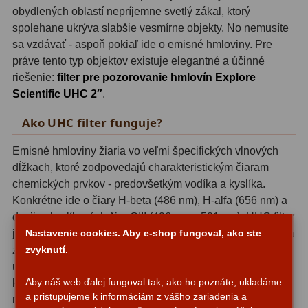
obydlených oblastí nepríjemne svetlý zákal, ktorý
OIII
21
spolehane ukrýva slabšie vesmírne objekty. No nemusíte
Hβ
4
sa vzdávať - aspoň pokiaľ ide o emisné hmloviny. Pre
práve tento typ objektov existuje elegantné a účinné
SII
2
riešenie:
filter pre pozorovanie hmlovín Explore
Scientific UHC 2″
.
Planetárne
7
Ako UHC filter funguje?
Farebné
66
Emisné hmloviny žiaria vo veľmi špecifických vlnových
Astro príslušenstvo
175
dĺžkach, ktoré zodpovedajú charakteristickým čiaram
chemických prvkov - predovšetkým vodíka a kyslíka.
Redukcia 1,25" a 2"
17
Konkrétne ide o čiary H-beta (486 nm), H-alfa (656 nm) a
dvojicu kyslíkových čiar OIII (496 nm a 501 nm). UHC filter
Okulárové výťahy a ostrenie
1
je navrhnutý presne tak, aby tieto vlnové dĺžky prepúšťal a
Nastavenie cookies. Aby e-shop fungoval, ako ste
zároveň blokoval všetky ostatné - vrátane väčšiny spektra
Hľadáčiky
zvyknutí.
25
umelého osvetlenia. Výsledkom je dramatické zlepšenie
Binohlavy
3
Aby náš web ďalej fungoval tak, ako ho poznáte, ukladáme
kontrastu: hmloviny sa objavia tam, kde ste bez filtru
a pristupujeme k informáciám z vášho zariadenia a
nevideli absolútne nič, a tam, kde ste ich tušili, zrazu
Kolimátory
22